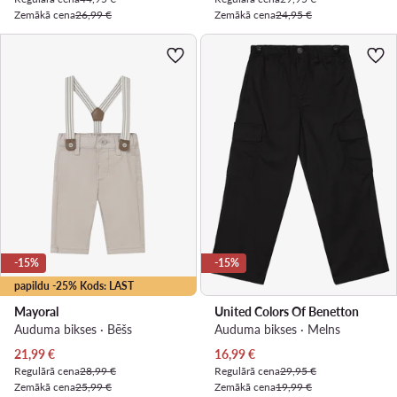
Zemākā cena
26,99 €
Zemākā cena
24,95 €
-15%
-15%
papildu -25% Kods: LAST
Mayoral
United Colors Of Benetton
Auduma bikses · Bēšs
Auduma bikses · Melns
Pašreizējā cena
Pašreizējā cena
21,99
€
16,99
€
Regulārā cena
28,99 €
Regulārā cena
29,95 €
Zemākā cena
25,99 €
Zemākā cena
19,99 €