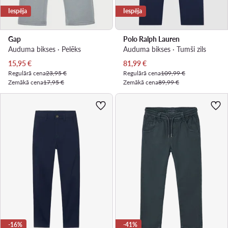
Iespēja
Iespēja
Gap
Polo Ralph Lauren
Auduma bikses · Pelēks
Auduma bikses · Tumši zils
Pašreizējā cena
Pašreizējā cena
15,95
€
81,99
€
Regulārā cena
23,95 €
Regulārā cena
109,99 €
Zemākā cena
17,95 €
Zemākā cena
89,99 €
-16%
-41%