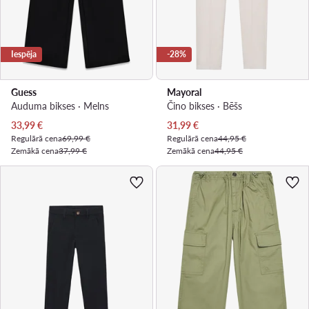
Iespēja
-28%
Guess
Mayoral
Auduma bikses · Melns
Čino bikses · Bēšs
Pašreizējā cena
Pašreizējā cena
33,99
€
31,99
€
Regulārā cena
69,99 €
Regulārā cena
44,95 €
Zemākā cena
37,99 €
Zemākā cena
44,95 €