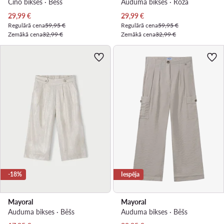
Čino bikses · Bēšs
Auduma bikses · Rozā
Pašreizējā cena
Pašreizējā cena
29,99
€
29,99
€
Regulārā cena
59,95 €
Regulārā cena
59,95 €
Zemākā cena
32,99 €
Zemākā cena
32,99 €
-18%
Iespēja
Mayoral
Mayoral
Auduma bikses · Bēšs
Auduma bikses · Bēšs