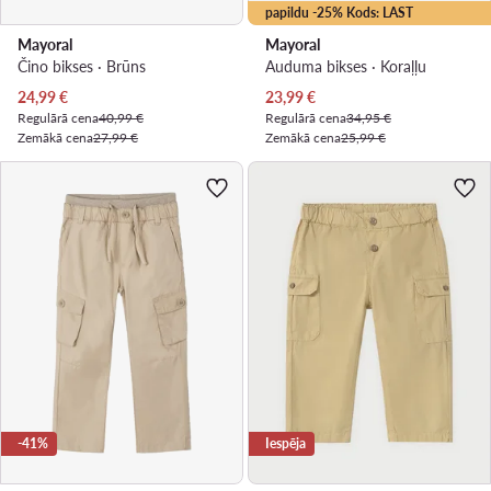
papildu -25% Kods: LAST
Mayoral
Mayoral
Čino bikses · Brūns
Auduma bikses · Koraļļu
Pašreizējā cena
Pašreizējā cena
24,99
€
23,99
€
Regulārā cena
40,99 €
Regulārā cena
34,95 €
Zemākā cena
27,99 €
Zemākā cena
25,99 €
-41%
Iespēja