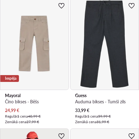
Iespēja
Mayoral
Guess
Čino bikses · Bēšs
Auduma bikses · Tumši zils
Pašreizējā cena
Pašreizējā cena
24,99
€
33,99
€
Regulārā cena
40,99 €
Regulārā cena
59,99 €
Zemākā cena
27,99 €
Zemākā cena
31,99 €