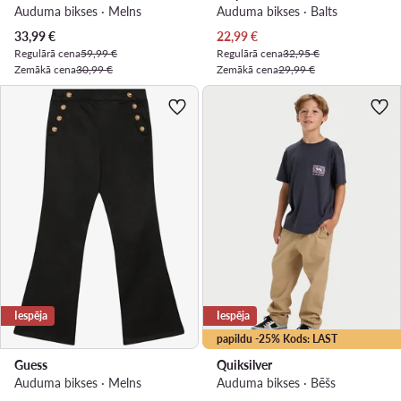
Auduma bikses · Melns
Auduma bikses · Balts
Pašreizējā cena
Pašreizējā cena
33,99
€
22,99
€
Regulārā cena
59,99 €
Regulārā cena
32,95 €
Zemākā cena
30,99 €
Zemākā cena
29,99 €
Iespēja
Iespēja
papildu -25% Kods: LAST
Guess
Quiksilver
Auduma bikses · Melns
Auduma bikses · Bēšs