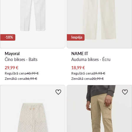
-18%
Iespēja
Mayoral
NAME IT
Čino bikses · Balts
Auduma bikses · Écru
Pašreizējā cena
Pašreizējā cena
29,99
€
18,99
€
Regulārā cena
40,99 €
Regulārā cena
29,95 €
Zemākā cena
36,99 €
Zemākā cena
20,99 €