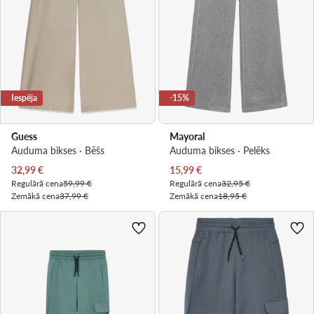
Iespēja
-15%
Guess
Mayoral
Auduma bikses · Bēšs
Auduma bikses · Pelēks
Pašreizējā cena
Pašreizējā cena
32,99
€
15,99
€
Regulārā cena
59,99 €
Regulārā cena
32,95 €
Zemākā cena
37,99 €
Zemākā cena
18,95 €