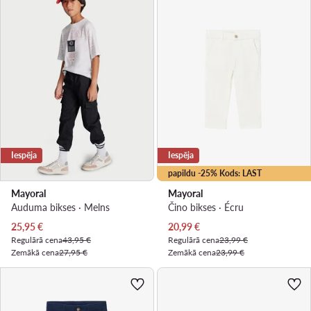
Iespēja
Iespēja
papildu -25% Kods: LAST
Mayoral
Mayoral
Auduma bikses · Melns
Čino bikses · Écru
Pašreizējā cena
Pašreizējā cena
25,95
€
20,99
€
Regulārā cena
43,95 €
Regulārā cena
23,99 €
Zemākā cena
27,95 €
Zemākā cena
23,99 €