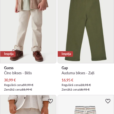
Iespēja
Iespēja
Guess
Gap
Čino bikses · Bēšs
Auduma bikses · Zaļš
Pašreizējā cena
Pašreizējā cena
30,99
€
16,95
€
Regulārā cena
59,99 €
Regulārā cena
23,95 €
Zemākā cena
33,99 €
Zemākā cena
18,95 €