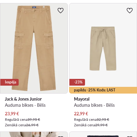
Iespēja
-23%
papildu -25% Kods: LAST
Jack & Jones Junior
Mayoral
Auduma bikses · Bēšs
Auduma bikses · Bēšs
Pašreizējā cena
Pašreizējā cena
23,99
€
22,99
€
Regulārā cena
39,95 €
Regulārā cena
32,95 €
Zemākā cena
26,99 €
Zemākā cena
29,99 €