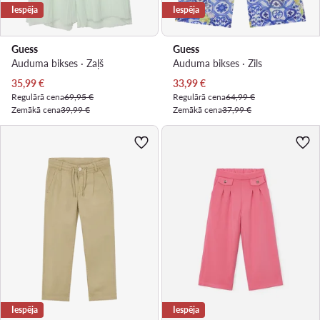
Iespēja
Iespēja
Guess
Guess
Auduma bikses · Zaļš
Auduma bikses · Zils
Pašreizējā cena
Pašreizējā cena
35,99
€
33,99
€
Regulārā cena
69,95 €
Regulārā cena
64,99 €
Zemākā cena
39,99 €
Zemākā cena
37,99 €
Iespēja
Iespēja