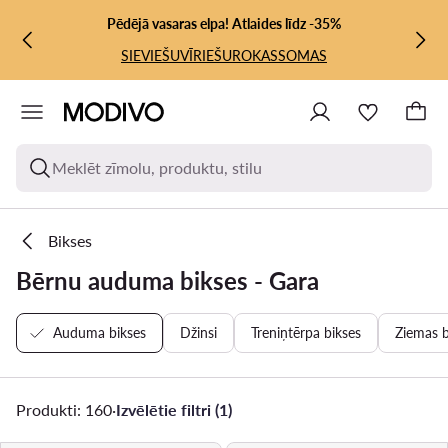
PĀRIET UZ GALVENO SATURU
PĀRIET UZ MEKLĒŠANU
Pēdējā vasaras elpa! Atlaides līdz -35%
SIEVIEŠU
VĪRIEŠU
ROKASSOMAS
Meklēt zīmolu, produktu, stilu
Bikses
Bērnu auduma bikses - Gara
Auduma bikses
Džinsi
Treniņtērpa bikses
Ziemas b
Produkti: 160
·
Izvēlētie filtri (1)