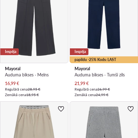
Iespēja
Iespēja
papildu -25% Kods: LAST
Mayoral
Mayoral
Auduma bikses · Melns
Auduma bikses · Tumši zils
Pašreizējā cena
Pašreizējā cena
16,99
€
21,99
€
Regulārā cena
28,95 €
Regulārā cena
26,99 €
Zemākā cena
18,95 €
Zemākā cena
24,99 €