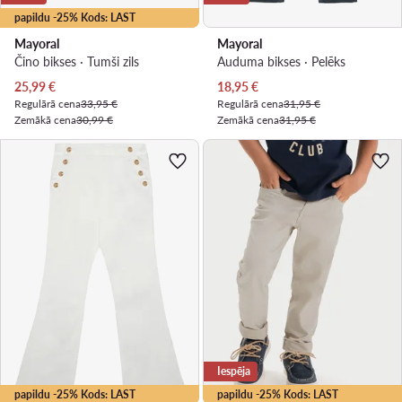
papildu -25% Kods: LAST
Mayoral
Mayoral
Čino bikses · Tumši zils
Auduma bikses · Pelēks
Pašreizējā cena
Pašreizējā cena
25,99
€
18,95
€
Regulārā cena
33,95 €
Regulārā cena
31,95 €
Zemākā cena
30,99 €
Zemākā cena
31,95 €
Iespēja
papildu -25% Kods: LAST
papildu -25% Kods: LAST