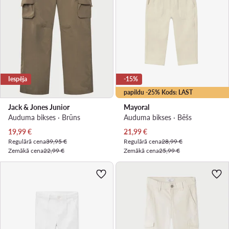
Iespēja
-15%
papildu -25% Kods: LAST
Jack & Jones Junior
Mayoral
Auduma bikses · Brūns
Auduma bikses · Bēšs
Pašreizējā cena
Pašreizējā cena
19,99
€
21,99
€
Regulārā cena
39,95 €
Regulārā cena
28,99 €
Zemākā cena
22,99 €
Zemākā cena
25,99 €