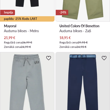
Iespēja
-24%
papildu -25% Kods: LAST
Mayoral
United Colors Of Benetton
Auduma bikses · Melns
Auduma bikses · Zaļš
Pašreizējā cena
Pašreizējā cena
21,99
€
18,95
€
Regulārā cena
26,99 €
Regulārā cena
29,95 €
Zemākā cena
24,99 €
Zemākā cena
24,95 €