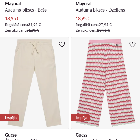
Mayoral
Mayoral
Auduma bikses · Bēšs
Auduma bikses · Dzeltens
Pašreizējā cena
Pašreizējā cena
18,95
€
18,95
€
Regulārā cena
31,95 €
Regulārā cena
27,95 €
Zemākā cena
31,95 €
Zemākā cena
20,95 €
Iespēja
Iespēja
Guess
Guess