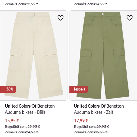
Zemākā cena
23,99 €
Zemākā cena
14,99 €
-36%
Iespēja
United Colors Of Benetton
United Colors Of Benetton
Auduma bikses · Bēšs
Auduma bikses · Zaļš
Pašreizējā cena
Pašreizējā cena
15,95
€
17,99
€
Regulārā cena
29,95 €
Regulārā cena
29,95 €
Zemākā cena
24,95 €
Zemākā cena
19,99 €