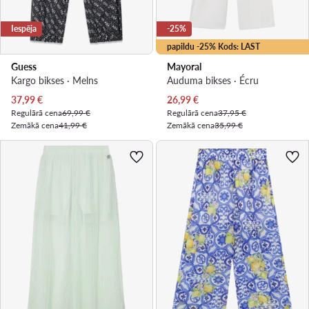
Iespēja
-25%
papildu -25% Kods: LAST
Guess
Mayoral
Kargo bikses · Melns
Auduma bikses · Écru
Pašreizējā cena
Pašreizējā cena
37,99
€
26,99
€
Regulārā cena
69,99 €
Regulārā cena
37,95 €
Zemākā cena
41,99 €
Zemākā cena
35,99 €