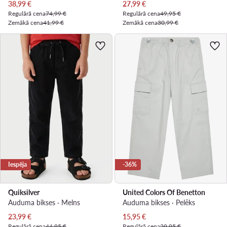
Pašreizējā cena
Pašreizējā cena
38,99
€
27,99
€
Regulārā cena
74,99 €
Regulārā cena
49,95 €
Zemākā cena
41,99 €
Zemākā cena
30,99 €
Iespēja
-36%
Quiksilver
United Colors Of Benetton
Auduma bikses · Melns
Auduma bikses · Pelēks
Pašreizējā cena
Pašreizējā cena
23,99
€
15,95
€
Regulārā cena
44,95 €
Regulārā cena
29,95 €