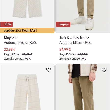
-23%
Iespēja
papildu -25% Kods: LAST
Mayoral
Jack & Jones Junior
Auduma bikses · Bēšs
Auduma bikses · Bēšs
Pašreizējā cena
Pašreizējā cena
22,99
€
26,99
€
Regulārā cena
32,95 €
Regulārā cena
49,95 €
Zemākā cena
29,99 €
Zemākā cena
29,99 €