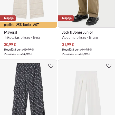
Iespēja
Iespēja
papildu -25% Kods: LAST
Mayoral
Jack & Jones Junior
Trikotāžas bikses · Bēšs
Auduma bikses · Brūns
Pašreizējā cena
Pašreizējā cena
30,99
€
21,99
€
Regulārā cena
40,99 €
Regulārā cena
44,95 €
Zemākā cena
34,99 €
Zemākā cena
23,99 €