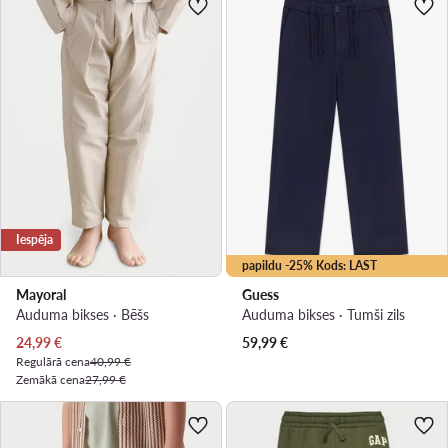
Iespēja
papildu -25% Kods: LAST
Mayoral
Guess
Auduma bikses · Bēšs
Auduma bikses · Tumši zils
Pašreizējā cena
24,99
€
59,99
€
Regulārā cena
40,99 €
Zemākā cena
27,99 €