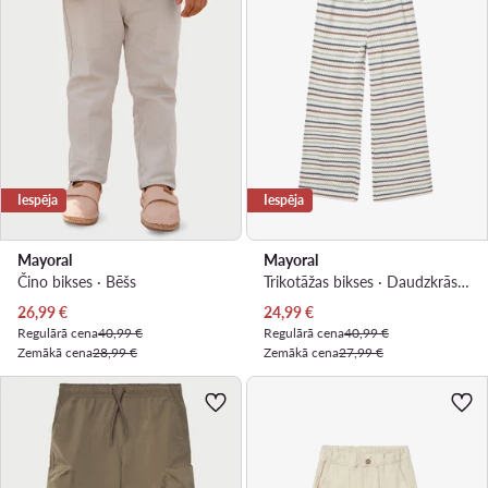
Iespēja
Iespēja
Mayoral
Mayoral
Čino bikses · Bēšs
Trikotāžas bikses · Daudzkrāsains
Pašreizējā cena
Pašreizējā cena
26,99
€
24,99
€
Regulārā cena
40,99 €
Regulārā cena
40,99 €
Zemākā cena
28,99 €
Zemākā cena
27,99 €