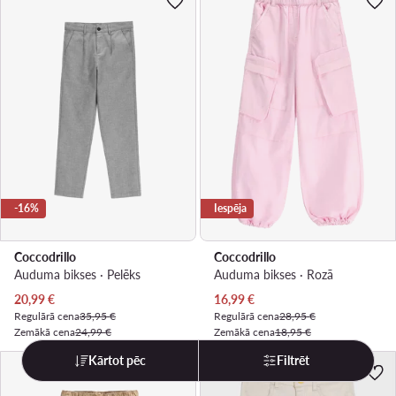
-16%
Iespēja
Coccodrillo
Coccodrillo
Auduma bikses · Pelēks
Auduma bikses · Rozā
Pašreizējā cena
Pašreizējā cena
20,99
€
16,99
€
Regulārā cena
35,95 €
Regulārā cena
28,95 €
Zemākā cena
24,99 €
Zemākā cena
18,95 €
Kārtot pēc
Filtrēt