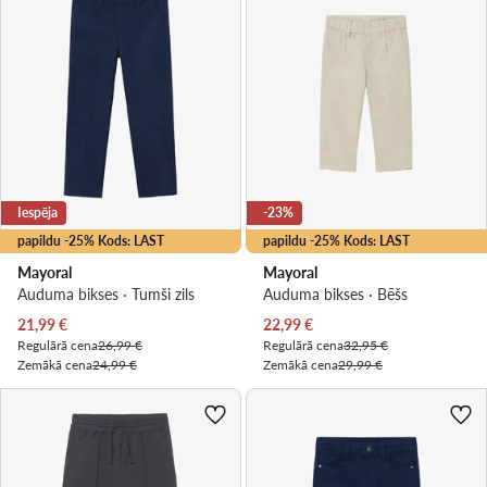
Iespēja
-23%
papildu -25% Kods: LAST
papildu -25% Kods: LAST
Mayoral
Mayoral
Auduma bikses · Tumši zils
Auduma bikses · Bēšs
Pašreizējā cena
Pašreizējā cena
21,99
€
22,99
€
Regulārā cena
26,99 €
Regulārā cena
32,95 €
Zemākā cena
24,99 €
Zemākā cena
29,99 €