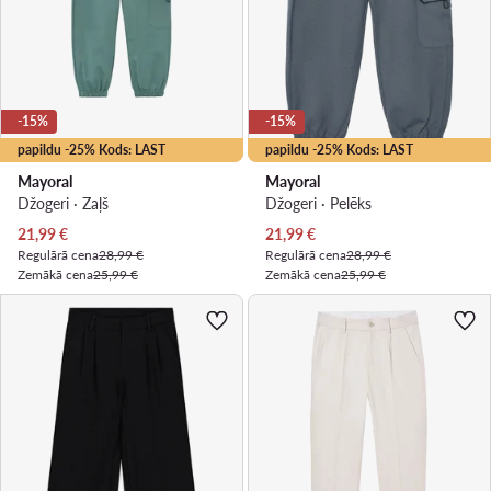
-15%
-15%
papildu -25% Kods: LAST
papildu -25% Kods: LAST
Mayoral
Mayoral
Džogeri · Zaļš
Džogeri · Pelēks
Pašreizējā cena
Pašreizējā cena
21,99
€
21,99
€
Regulārā cena
28,99 €
Regulārā cena
28,99 €
Zemākā cena
25,99 €
Zemākā cena
25,99 €