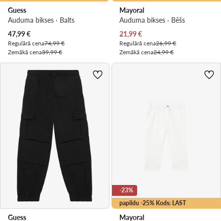
Guess
Mayoral
Auduma bikses · Balts
Auduma bikses · Bēšs
Pašreizējā cena
Pašreizējā cena
47,99
€
21,99
€
Regulārā cena
74,99 €
Regulārā cena
26,99 €
Zemākā cena
39,99 €
Zemākā cena
24,99 €
-23%
papildu -25% Kods: LAST
Guess
Mayoral