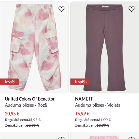
Iespēja
Iespēja
United Colors Of Benetton
NAME IT
Auduma bikses · Rozā
Auduma bikses · Violets
Pašreizējā cena
Pašreizējā cena
20,95
€
16,99
€
Regulārā cena
35,95 €
Regulārā cena
31,00 €
Zemākā cena
22,95 €
Zemākā cena
18,99 €