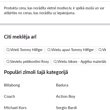
Produkta cena, kas norādīta vietnē modivo.lv, ir spēkā esošā un var
atšķirties no cenas, kas norādīta uz iepakojuma.
Citi meklēja arī
Vīrieši Tommy Hilfiger
Vīriešu apavi Tommy Hilfiger
Vīrie
Sieviešu peldkostīmi Roxy
Vīriešu bikses - Apģēba materiāls: V
Populāri zīmoli šajā kategorijā
Billabong
Badura
Coach
Action Boy
Michael Kors
Sergio Bardi