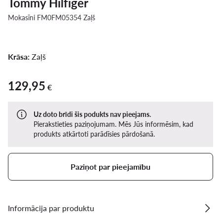
Tommy Hilfiger
Mokasīni FM0FM05354 Zaļš
Krāsa:
Zaļš
129,95
129,95 €
€
Uz doto brīdi šis podukts nav pieejams.
Pierakstieties paziņojumam. Mēs Jūs informēsim, kad
produkts atkārtoti parādīsies pārdošanā.
Paziņot par pieejamību
Informācija par produktu