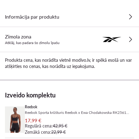
Informācija par produktu
Zīmola zona
Atklāj, kas padara šo zīmolu īpašu
Produkta cena, kas norādīta vietnē modivo.lv, ir spēkā esošā un var
atšķirties no cenas, kas norādīta uz iepakojuma.
Izveido komplektu
Reebok
Reebok Sporta krūšturis Reebok x Ewa Chodakowska RK25616CCW Melns
17,99 €
Regulārā cena:
42,95 €
Zemākā cena:
22,99 €