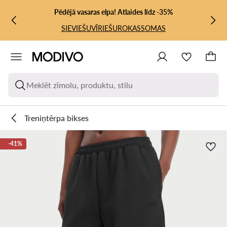
PĀRIET UZ GALVENO SATURU
PĀRIET UZ MEKLĒŠANU
Pēdējā vasaras elpa! Atlaides līdz -35%
SIEVIEŠU
VĪRIEŠU
ROKASSOMAS
Meklēt zīmolu, produktu, stilu
Treniņtērpa bikses
-41%