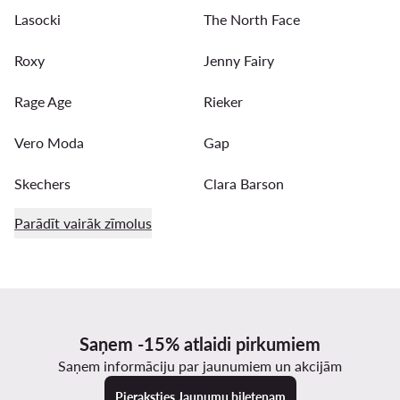
Lasocki
The North Face
Roxy
Jenny Fairy
Rage Age
Rieker
Vero Moda
Gap
Skechers
Clara Barson
Parādīt vairāk zīmolus
Saņem -15% atlaidi pirkumiem
Saņem informāciju par jaunumiem un akcijām
Pieraksties Jaunumu biļetenam