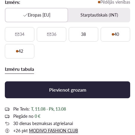
Izmērs:
Pēdējās vienības
Eiropas [EU]
Starptautiskais (INT)
34
36
38
40
42
Izmēru tabula
Pievienot grozam
Pie Tevis:
T, 11.08 - Pk, 13.08
Piegāde no
0 €
30 dienas bezmaksas atgriešanai
+26 pkt
MODIVO FASHION CLUB