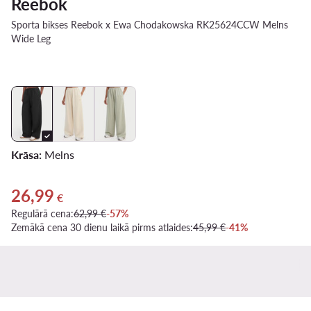
Reebok
Sporta bikses Reebok x Ewa Chodakowska RK25624CCW Melns
Wide Leg
Krāsa:
Melns
26,99
Pašreizējā cena 26,99 €
€
Regulārā cena:
62,99 €
-57%
Zemākā cena 30 dienu laikā pirms atlaides:
45,99 €
-41%