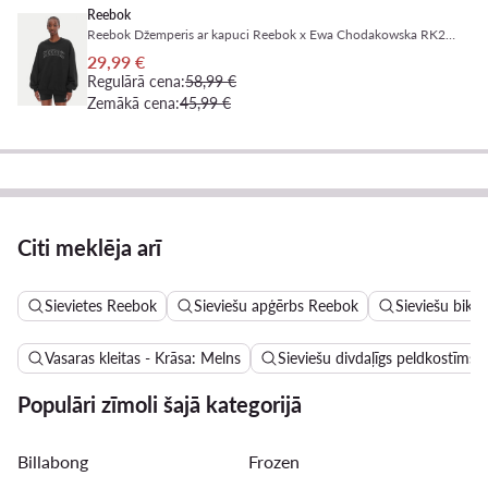
Reebok
Reebok Džemperis ar kapuci Reebok x Ewa Chodakowska RK25622CCW Melns Relaxed Fit
29,99 €
Regulārā cena:
58,99 €
Zemākā cena:
45,99 €
Citi meklēja arī
Sievietes Reebok
Sieviešu apģērbs Reebok
Sieviešu biks
Vasaras kleitas - Krāsa: Melns
Sieviešu divdaļīgs peldkostīms 
Populāri zīmoli šajā kategorijā
Billabong
Frozen