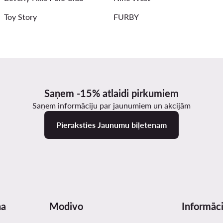
Toy Story
FURBY
Saņem -15% atlaidi pirkumiem
Saņem informāciju par jaunumiem un akcijām
Pieraksties Jaunumu biļetenam
na
Modivo
Informāci