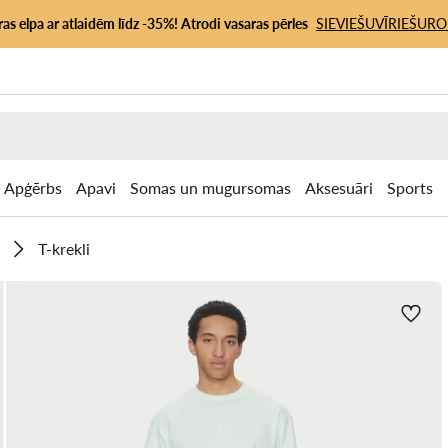
as elpa ar atlaidēm līdz -35%! Atrodi vasaras pērles
SIEVIEŠU
VĪRIEŠU
RO
Apģērbs
Apavi
Somas un mugursomas
Aksesuāri
Sports
T-krekli