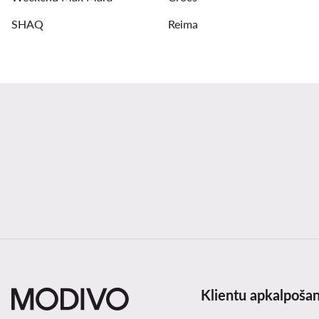
SHAQ
Reima
Klientu apkalpoša