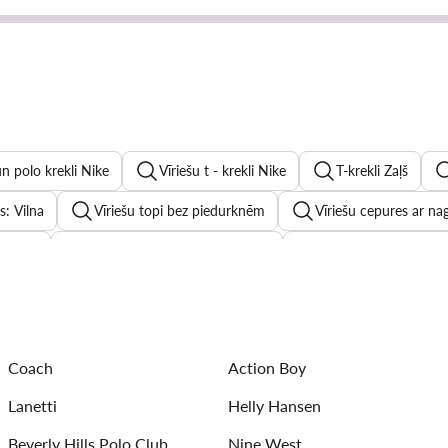
 un polo krekli Nike
Vīriešu t - krekli Nike
T-krekli Zaļš
s: Vilna
Vīriešu topi bez piedurknēm
Vīriešu cepures ar na
a: Zils
Sieviešu divdaļīgs peldkostīms
Sieviešu kleitas un 
ls: Vilna
Zēnu sandales
Sieviešu apavi Lasocki
Siev
Vīriešu džinsu šorti
Somas ar rokturi
Meiteņu sandales
Coach
Action Boy
rāsa: Tumši zils
Lanetti
Helly Hansen
Beverly Hills Polo Club
Nine West