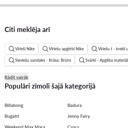
Citi meklēja arī
Vīrieši Nike
Vīriešu apģērbi Nike
Vīriešu t - krekli
Sieviešu sandales - Krāsa: Brūns
Svārki - Apģēba materiāl
Sieviešu T - krekli Guess Jeans
Sieviešu peldkostīmi - Krās
Rādīt vairāk
Sieviešu peldkostīmi Roxy
Vīriešu bikses - Apģēba materiā
Populāri zīmoli šajā kategorijā
Vīriešu cepures ar nagu - Krāsa: Melns
Vasaras kleitas
Billabong
Badura
Vīriešu auduma šorti - Krāsa: Melns
Meiteņu sandales - K
Bugatti
Jenny Fairy
Weekend Max Mara
Crocs