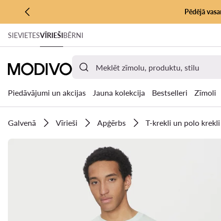
Pēdējā vasar
PĀRIET UZ GALVENO SATURU
SIEVIETES
VĪRIEŠI
BĒRNI
PĀRIET UZ MEKLĒŠANU
Piedāvājumi un akcijas
Jauna kolekcija
Bestselleri
Zīmoli
Galvenā
Vīrieši
Apģērbs
T-krekli un polo krekli