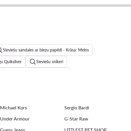
Sieviešu sandales ar biezu papēdi - Krāsa: Melns
gu Quiksilver
Sieviešu snīkeri
kombinezoni - Apģēba materiāls: Velūrs
iešu iešļūcenes DeeZee
Vīriešu sporta džemperi bez aizdares
 Nelli Blu
Sieviešu džinsi - Apģēba materiāls: Džinss
Michael Kors
Sergio Bardi
Under Armour
G-Star Raw
Guess Jeans
LITTLEST PET SHOP