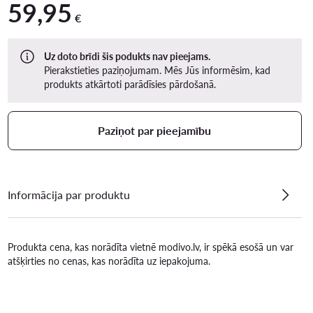
59,95
59,95 €
€
Uz doto brīdi šis podukts nav pieejams.
Pierakstieties paziņojumam. Mēs Jūs informēsim, kad
produkts atkārtoti parādīsies pārdošanā.
Paziņot par pieejamību
Informācija par produktu
Produkta cena, kas norādīta vietnē modivo.lv, ir spēkā esošā un var
atšķirties no cenas, kas norādīta uz iepakojuma.