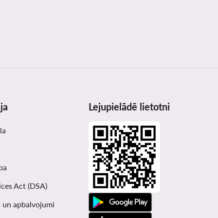
ja
Lejupielādē lietotni
la
ba
ices Act (DSA)
 un apbalvojumi