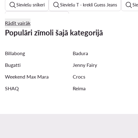
Sieviešu snīkeri
Sieviešu T - krekli Guess Jeans
Sie
Sieviešu peldkostīmi Roxy
Rādīt vairāk
Vīriešu bikses - Apģēba materiāls: Vilna
Zēnu sandales
Populāri zīmoli šajā kategorijā
Vīriešu cepures ar nagu - Krāsa: Melns
Vasaras kleitas
Billabong
Badura
Vīriešu auduma šorti - Krāsa: Melns
Meiteņu sandales - K
Bugatti
Jenny Fairy
Weekend Max Mara
Crocs
SHAQ
Reima