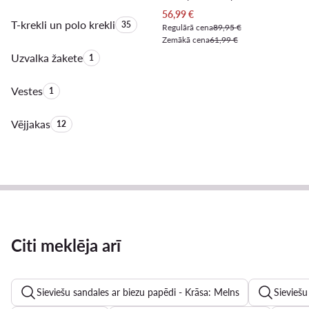
Pašreizējā cena
56,99
€
T-krekli un polo krekli
Produktu skaits:
35
Regulārā cena
89,95 €
Zemākā cena
61,99 €
Uzvalka žakete
Produktu skaits:
1
Vestes
Produktu skaits:
1
Vējjakas
Produktu skaits:
12
Citi meklēja arī
Sieviešu sandales ar biezu papēdi - Krāsa: Melns
Sieviešu