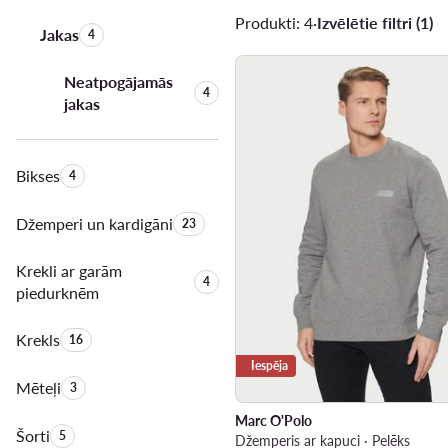
Produkti: 4
·
Izvēlētie filtri (1)
Jakas
Produktu skaits:
4
Neatpogājamās
Produktu skaits:
4
jakas
Bikses
Produktu skaits:
4
Džemperi un kardigāni
Produktu skaits:
23
Krekli ar garām
Produktu skaits:
4
piedurknēm
Krekls
Produktu skaits:
16
Iespēja
Mēteļi
Produktu skaits:
3
Marc O'Polo
Šorti
Produktu skaits:
5
Džemperis ar kapuci · Pelēks