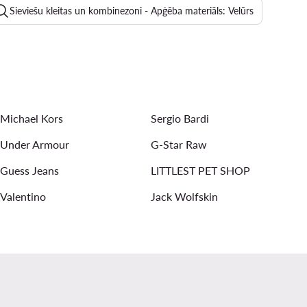
Sieviešu kleitas un kombinezoni - Apģēba materiāls: Velūrs
riešu sporta džemperi bez aizdares
 Nelli Blu
Sieviešu džinsi - Apģēba materiāls: Džinss
Michael Kors
Sergio Bardi
Under Armour
G-Star Raw
Guess Jeans
LITTLEST PET SHOP
Valentino
Jack Wolfskin