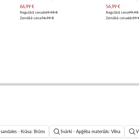
Pašreizējā cena
Pašreizējā cena
66,99
€
56,99
€
Regulārā cena
119,95 €
Regulārā cena
99,95
Zemākā cena
74,99 €
Zemākā cena
62,99 
 sandales - Krāsa: Brūns
Svārki - Apģēba materiāls: Vilna
V