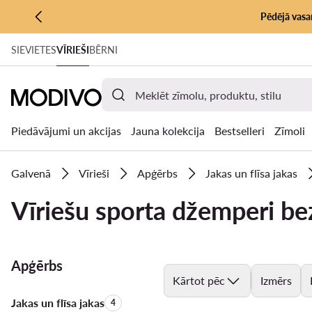
Pēdējā vasar
PĀRIET UZ GALVENO SATURU
SIEVIETES
VĪRIEŠI
BĒRNI
PĀRIET UZ MEKLĒŠANU
Piedāvājumi un akcijas
Jauna kolekcija
Bestselleri
Zīmoli
Galvenā
Vīrieši
Apģērbs
Jakas un flīsa jakas
Vīriešu sporta džemperi be
Apģērbs
Kārtot pēc
Izmērs
Jakas un flīsa jakas
Produktu skaits:
4