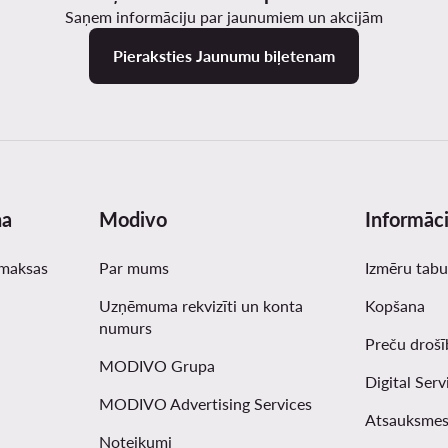
Saņem informāciju par jaunumiem un akcijām
Pieraksties Jaunumu biļetenam
na
Modivo
Informāci
zmaksas
Par mums
Izmēru tabu
Uzņēmuma rekvizīti un konta
Kopšana
numurs
Preču drošī
MODIVO Grupa
Digital Serv
MODIVO Advertising Services
Atsauksmes
Noteikumi