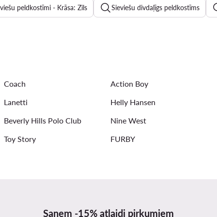
viešu peldkostīmi - Krāsa: Zils
Sieviešu divdaļīgs peldkostīms
Sieviešu apavi Lasocki
Sieviešu iešļūcenes DeeZee
Vī
Vīriešu džinsu šorti
Somas ar rokturi
Meiteņu sandales
Coach
Action Boy
rāsa: Tumši zils
Lanetti
Helly Hansen
Beverly Hills Polo Club
Nine West
Toy Story
FURBY
Saņem -15% atlaidi pirkumiem