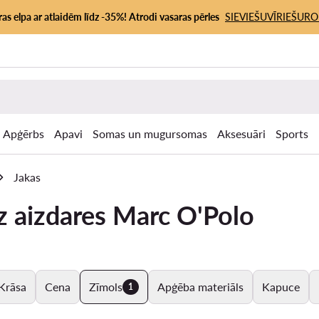
as elpa ar atlaidēm līdz -35%! Atrodi vasaras pērles
SIEVIEŠU
VĪRIEŠU
RO
Apģērbs
Apavi
Somas un mugursomas
Aksesuāri
Sports
Jakas
z aizdares Marc O'Polo
Krāsa
Cena
Zīmols
Apģēba materiāls
Kapuce
1