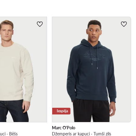
Iespēja
Marc O'Polo
uci · Bēšs
Džemperis ar kapuci · Tumši zils