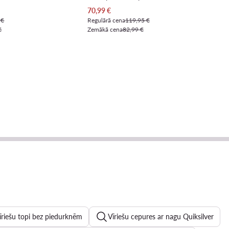
Pašreizējā cena
70,99
€
 €
Regulārā cena
119,95 €
€
Zemākā cena
82,99 €
īriešu topi bez piedurknēm
Vīriešu cepures ar nagu Quiksilver