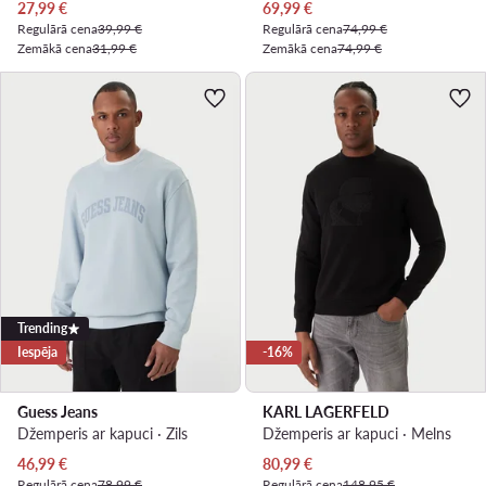
Pašreizējā cena
Pašreizējā cena
27,99
€
69,99
€
Regulārā cena
39,99 €
Regulārā cena
74,99 €
Zemākā cena
31,99 €
Zemākā cena
74,99 €
Trending
Iespēja
-16%
Guess Jeans
KARL LAGERFELD
Džemperis ar kapuci · Zils
Džemperis ar kapuci · Melns
Pašreizējā cena
Pašreizējā cena
46,99
€
80,99
€
Regulārā cena
78,99 €
Regulārā cena
148,95 €