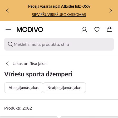
PĀRIET UZ GALVENO SATURU
PĀRIET UZ MEKLĒŠANU
Pēdējā vasaras elpa! Atlaides līdz -35%
SIEVIEŠU
VĪRIEŠU
ROKASSOMAS
Meklēt zīmolu, produktu, stilu
Jakas un flīsa jakas
Vīriešu sporta džemperi
Atpogājamās jakas
Neatpogājamās jakas
Produkti: 2082