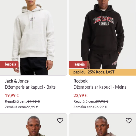
Iespēja
Iespēja
papildu -25% Kods: LAST
Jack & Jones
Reebok
Džemperis ar kapuci · Balts
Džemperis ar kapuci · Melns
Pašreizējā cena
Pašreizējā cena
19,99
€
23,99
€
Regulārā cena
39,95 €
Regulārā cena
57,95 €
Zemākā cena
22,99 €
Zemākā cena
26,99 €