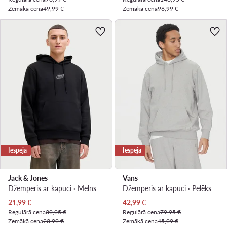
Zemākā cena
49,99 €
Zemākā cena
96,99 €
Iespēja
Iespēja
Jack & Jones
Vans
Džemperis ar kapuci · Melns
Džemperis ar kapuci · Pelēks
Pašreizējā cena
Pašreizējā cena
21,99
€
42,99
€
Regulārā cena
39,95 €
Regulārā cena
79,95 €
Zemākā cena
23,99 €
Zemākā cena
45,99 €