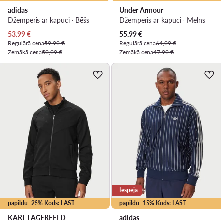
adidas
Under Armour
Džemperis ar kapuci · Bēšs
Džemperis ar kapuci · Melns
Pašreizējā cena
Pašreizējā cena
53,99
€
55,99
€
Regulārā cena
59,99 €
Regulārā cena
64,99 €
Zemākā cena
59,99 €
Zemākā cena
47,99 €
Iespēja
papildu -25% Kods: LAST
papildu -15% Kods: LAST
KARL LAGERFELD
adidas