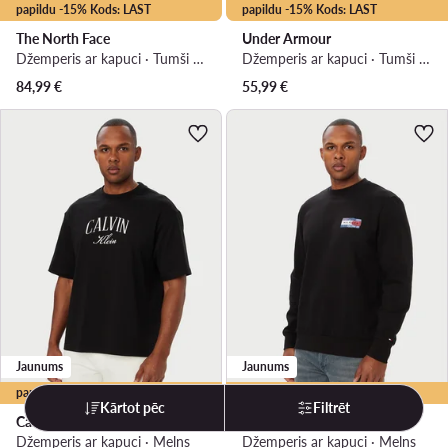
papildu -15% Kods: LAST
papildu -15% Kods: LAST
The North Face
Under Armour
Džemperis ar kapuci · Tumši zils
Džemperis ar kapuci · Tumši zils
84,99
€
55,99
€
Jaunums
Jaunums
papildu -10% Kods: LAST
papildu -10% Kods: LAST
Kārtot pēc
Filtrēt
Calvin Klein Jeans
Tommy Hilfiger
Džemperis ar kapuci · Melns
Džemperis ar kapuci · Melns