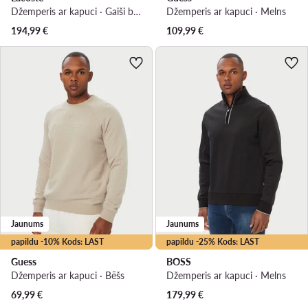
Džemperis ar kapuci · Gaiši bēša
Džemperis ar kapuci · Melns
194,99
€
109,99
€
Jaunums
Jaunums
papildu -10% Kods: LAST
papildu -25% Kods: LAST
Guess
BOSS
Džemperis ar kapuci · Bēšs
Džemperis ar kapuci · Melns
69,99
€
179,99
€