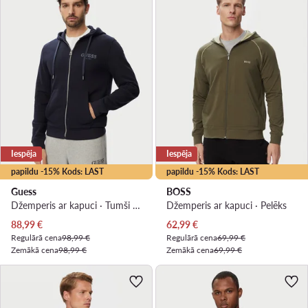
Iespēja
Iespēja
papildu -15% Kods: LAST
papildu -15% Kods: LAST
Guess
BOSS
Džemperis ar kapuci · Tumši zils
Džemperis ar kapuci · Pelēks
Pašreizējā cena
Pašreizējā cena
88,99
€
62,99
€
Regulārā cena
98,99 €
Regulārā cena
69,99 €
Zemākā cena
98,99 €
Zemākā cena
69,99 €