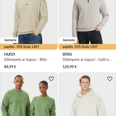
Jaunums
Jaunums
papildu -10% Kods: LAST
papildu -25% Kods: LAST
HUGO
BOSS
Džemperis ar kapuci · Bēšs
Džemperis ar kapuci · Gaiši bēša
84,99
€
129,99
€