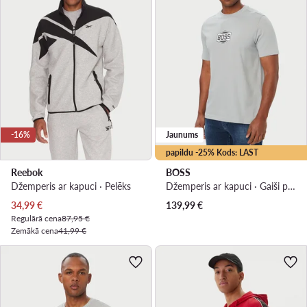
-16%
Jaunums
papildu -25% Kods: LAST
Reebok
BOSS
Džemperis ar kapuci · Pelēks
Džemperis ar kapuci · Gaiši pelēka
Pašreizējā cena
34,99
€
139,99
€
Regulārā cena
87,95 €
Zemākā cena
41,99 €