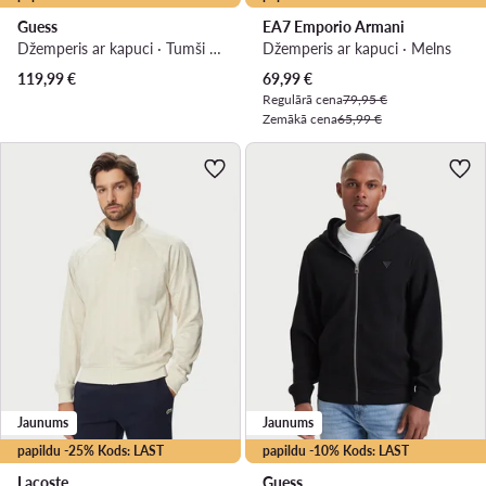
Guess
EA7 Emporio Armani
Džemperis ar kapuci · Tumši zils
Džemperis ar kapuci · Melns
Pašreizējā cena
119,99
€
69,99
€
Regulārā cena
79,95 €
Zemākā cena
65,99 €
Jaunums
Jaunums
papildu -25% Kods: LAST
papildu -10% Kods: LAST
Lacoste
Guess