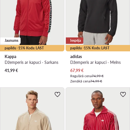
Jaunums
Iespēja
papildu -15% Kods: LAST
papildu -15% Kods: LAST
Kappa
adidas
Džemperis ar kapuci · Sarkans
Džemperis ar kapuci · Melns
Pašreizējā cena
41,99
€
67,99
€
Regulārā cena
74,99 €
Zemākā cena
74,99 €