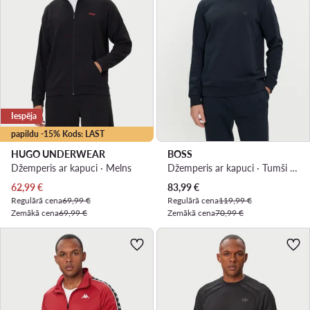
Iespēja
papildu -15% Kods: LAST
HUGO UNDERWEAR
BOSS
Džemperis ar kapuci · Melns
Džemperis ar kapuci · Tumši zils
Pašreizējā cena
Pašreizējā cena
62,99
€
83,99
€
Regulārā cena
69,99 €
Regulārā cena
119,99 €
Zemākā cena
69,99 €
Zemākā cena
70,99 €