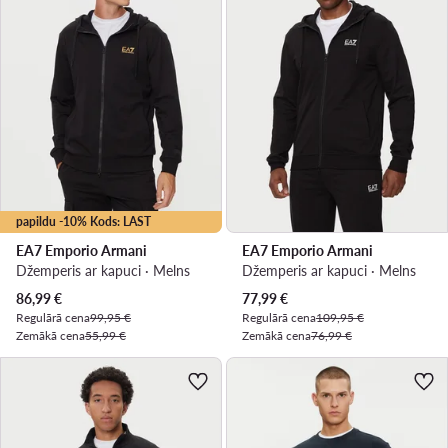
papildu -10% Kods: LAST
EA7 Emporio Armani
EA7 Emporio Armani
Džemperis ar kapuci · Melns
Džemperis ar kapuci · Melns
Pašreizējā cena
Pašreizējā cena
86,99
€
77,99
€
Regulārā cena
99,95 €
Regulārā cena
109,95 €
Zemākā cena
55,99 €
Zemākā cena
76,99 €