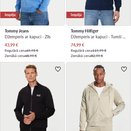
Iespēja
Iespēja
Tommy Jeans
Tommy Hilfiger
Džemperis ar kapuci · Zils
Džemperis ar kapuci · Tumši zils
Pašreizējā cena
Pašreizējā cena
43,99
€
74,99
€
Regulārā cena
69,95 €
Regulārā cena
119,99 €
Zemākā cena
48,99 €
Zemākā cena
82,99 €