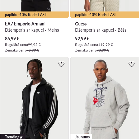
papildu -10% Kods: LAST
papildu -10% Kods: LAST
EA7 Emporio Armani
Guess
Džemperis ar kapuci · Melns
Džemperis ar kapuci · Bēšs
Pašreizējā cena
Pašreizējā cena
86,99
€
92,99
€
Regulārā cena
99,95 €
Regulārā cena
119,99 €
Zemākā cena
73,99 €
Zemākā cena
78,99 €
Trending
Jaunums