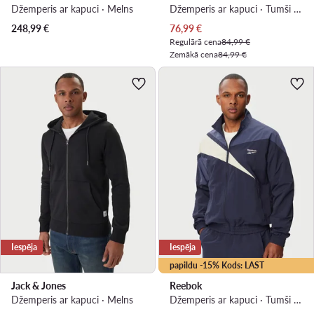
Džemperis ar kapuci · Melns
Džemperis ar kapuci · Tumši zils
Pašreizējā cena
248,99
€
76,99
€
Regulārā cena
84,99 €
Zemākā cena
84,99 €
Iespēja
Iespēja
papildu -15% Kods: LAST
Jack & Jones
Reebok
Džemperis ar kapuci · Melns
Džemperis ar kapuci · Tumši zils