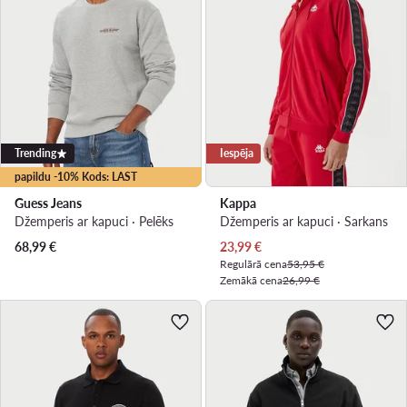
Trending
Iespēja
papildu -10% Kods: LAST
Guess Jeans
Kappa
Džemperis ar kapuci · Pelēks
Džemperis ar kapuci · Sarkans
Pašreizējā cena
68,99
€
23,99
€
Regulārā cena
53,95 €
Zemākā cena
26,99 €