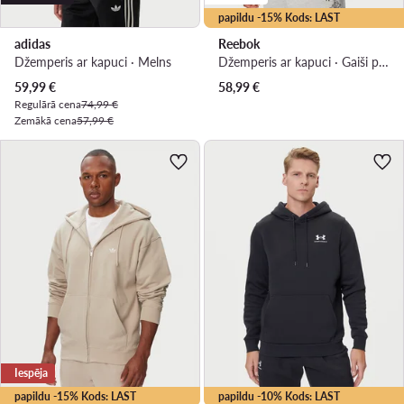
papildu -15% Kods: LAST
adidas
Reebok
Džemperis ar kapuci · Melns
Džemperis ar kapuci · Gaiši pelēka
Pašreizējā cena
59,99
€
58,99
€
Regulārā cena
74,99 €
Zemākā cena
57,99 €
Iespēja
papildu -15% Kods: LAST
papildu -10% Kods: LAST