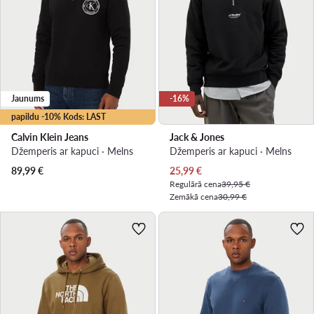
Jaunums
-16%
papildu -10% Kods: LAST
Calvin Klein Jeans
Jack & Jones
Džemperis ar kapuci · Melns
Džemperis ar kapuci · Melns
Pašreizējā cena
89,99
€
25,99
€
Regulārā cena
39,95 €
Zemākā cena
30,99 €