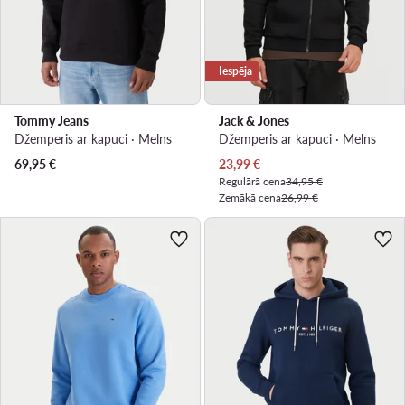
Iespēja
Tommy Jeans
Jack & Jones
Džemperis ar kapuci · Melns
Džemperis ar kapuci · Melns
Pašreizējā cena
69,95
€
23,99
€
Regulārā cena
34,95 €
Zemākā cena
26,99 €