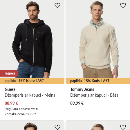
Iespēja
papildu -15% Kods: LAST
papildu -15% Kods: LAST
Guess
Tommy Jeans
Džemperis ar kapuci · Melns
Džemperis ar kapuci · Bēšs
Pašreizējā cena
88,99
€
89,99
€
Regulārā cena
98,99 €
Zemākā cena
98,99 €