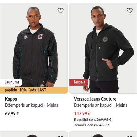
Jaunums
Iespēja
papildu -10% Kods: LAST
Kappa
Versace Jeans Couture
Džemperis ar kapuci · Melns
Džemperis ar kapuci · Melns
Pašreizējā cena
69,99
€
147,99
€
Regulārā cena
269,95 €
Zemākā cena
164,99 €