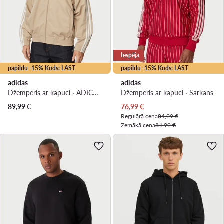
Iespēja
papildu -15% Kods: LAST
papildu -15% Kods: LAST
adidas
adidas
Džemperis ar kapuci · ADICOLOR · Bēšs
Džemperis ar kapuci · Sarkans
Pašreizējā cena
89,99
€
76,99
€
Regulārā cena
84,99 €
Zemākā cena
84,99 €