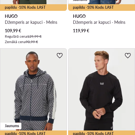
papildu -10% Kods: LAST
papildu -10% Kods: LAST
HUGO
HUGO
Džemperis ar kapuci · Melns
Džemperis ar kapuci · Melns
Pašreizējā cena
109,99
€
119,99
€
Regulārā cena
129,99 €
Zemākā cena
90,99 €
Jaunums
papildu -10% Kods: LAST
papildu -10% Kods: LAST