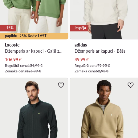
-15%
Iespēja
papildu -25% Kods: LAST
Lacoste
adidas
Džemperis ar kapuci · Gaiši zaļa
Džemperis ar kapuci · Bēšs
Pašreizējā cena
Pašreizējā cena
106,99
€
49,99
€
Regulārā cena
154,99 €
Regulārā cena
79,95 €
Zemākā cena
125,99 €
Zemākā cena
52,95 €