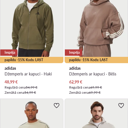
Iespēja
Iespēja
papildu -15% Kods: LAST
papildu -15% Kods: LAST
adidas
adidas
Džemperis ar kapuci · Haki
Džemperis ar kapuci · Bēšs
Pašreizējā cena
Pašreizējā cena
48,99
€
62,99
€
Regulārā cena
54,99 €
Regulārā cena
69,99 €
Zemākā cena
54,99 €
Zemākā cena
69,99 €