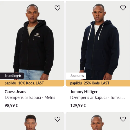
Trending
Jaunums
papildu -10% Kods: LAST
papildu -25% Kods: LAST
Guess Jeans
Tommy Hilfiger
Džemperis ar kapuci · Melns
Džemperis ar kapuci · Tumši zils
98,99
€
129,99
€