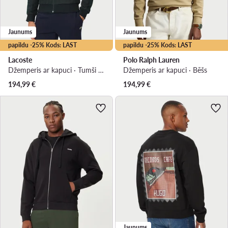
Jaunums
Jaunums
papildu -25% Kods: LAST
papildu -25% Kods: LAST
Lacoste
Polo Ralph Lauren
Džemperis ar kapuci · Tumši zaļa
Džemperis ar kapuci · Bēšs
194,99
€
194,99
€
Jaunums