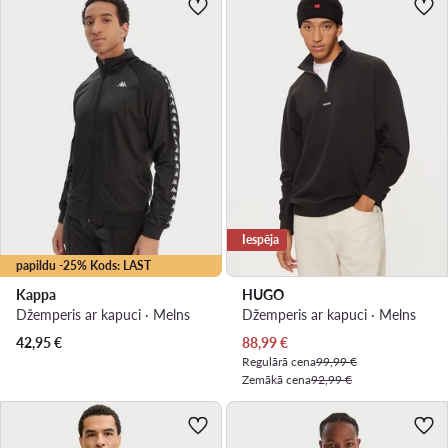
Iespēja
papildu -25% Kods: LAST
Kappa
HUGO
Džemperis ar kapuci · Melns
Džemperis ar kapuci · Melns
Pašreizējā cena
42,95
€
88,99
€
Regulārā cena
99,99 €
Zemākā cena
92,99 €