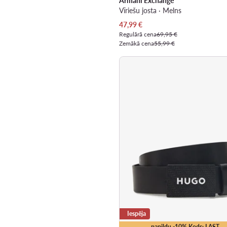
Armani Exchange
Vīriešu josta · Melns
Pašreizējā cena
47,99
€
Regulārā cena
69,95 €
Zemākā cena
55,99 €
Iespēja
papildu -10% Kods: LAST