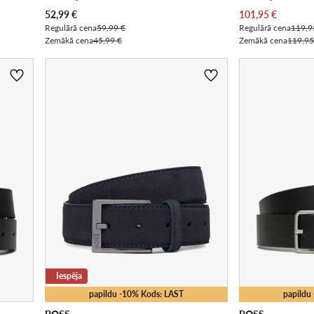
Pašreizējā cena
Pašreizējā cena
52,99
€
101,95
€
Regulārā cena
59,99 €
Regulārā cena
119,9
Zemākā cena
45,99 €
Zemākā cena
119,95
Iespēja
papildu -10% Kods: LAST
papildu