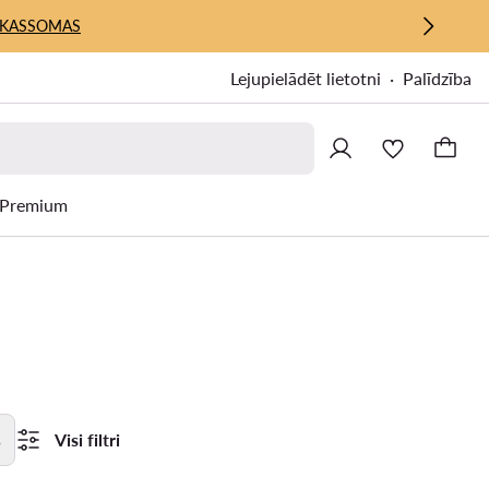
KASSOMAS
Lejupielādēt lietotni
Palīdzība
Premium
s
Visi filtri