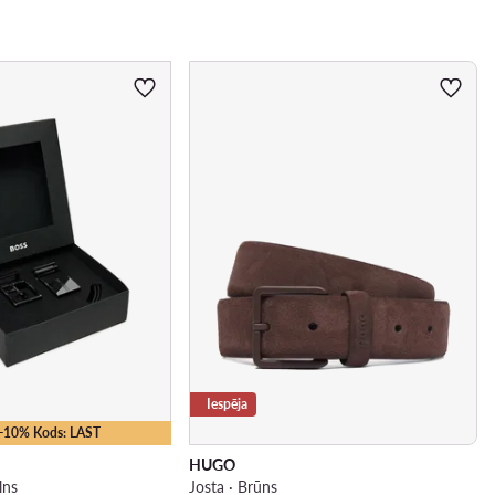
Iespēja
 -10% Kods: LAST
HUGO
lns
Josta · Brūns