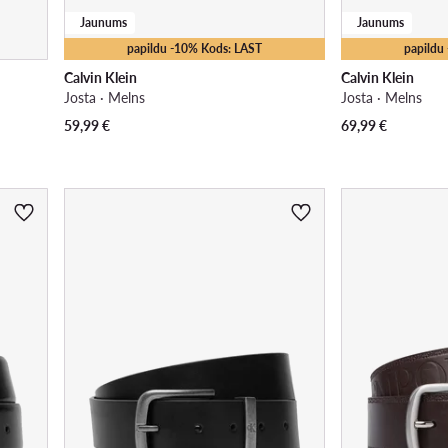
Jaunums
Jaunums
papildu -10% Kods: LAST
papildu
Calvin Klein
Calvin Klein
Josta · Melns
Josta · Melns
59,99
€
69,99
€