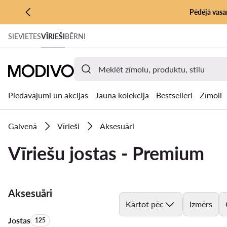
Pēdējā vasar
PĀRIET UZ GALVENO SATURU
SIEVIETES
VĪRIEŠI
BĒRNI
PĀRIET UZ MEKLĒŠANU
Piedāvājumi un akcijas
Jauna kolekcija
Bestselleri
Zīmoli
Galvenā
Vīrieši
Aksesuāri
Vīriešu jostas - Premium
Aksesuāri
Kārtot pēc
Izmērs
Jostas
Produktu skaits:
125