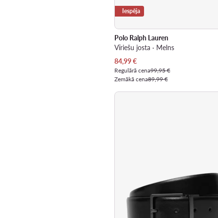
Iespēja
Polo Ralph Lauren
Vīriešu josta · Melns
Pašreizējā cena
84,99
€
Regulārā cena
99,95 €
Zemākā cena
89,99 €