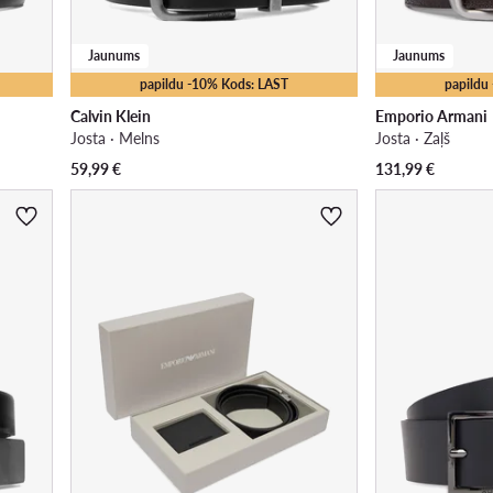
Jaunums
Jaunums
papildu -10% Kods: LAST
papildu
Calvin Klein
Emporio Armani
Josta · Melns
Josta · Zaļš
59,99
€
131,99
€