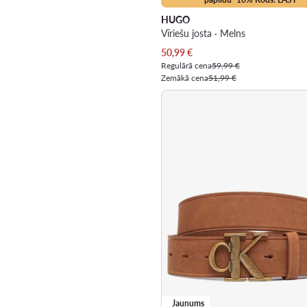
HUGO
Vīriešu josta · Melns
Pašreizējā cena
50,99
€
Regulārā cena
59,99 €
Zemākā cena
51,99 €
Jaunums