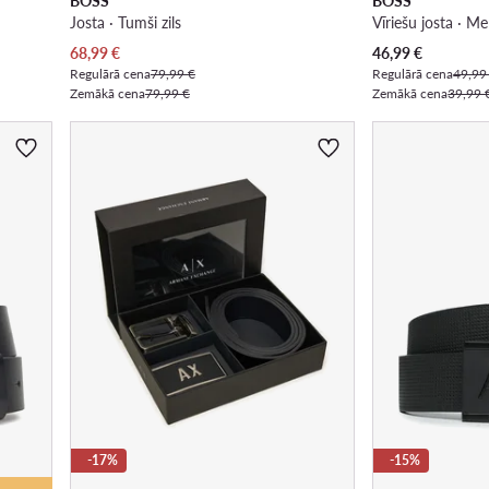
BOSS
BOSS
Josta · Tumši zils
Vīriešu josta · Me
Pašreizējā cena
Pašreizējā cena
68,99
€
46,99
€
Regulārā cena
79,99 €
Regulārā cena
49,99
Zemākā cena
79,99 €
Zemākā cena
39,99 
-17%
-15%