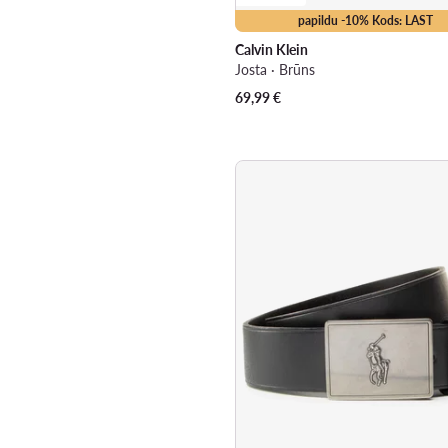
papildu -10% Kods: LAST
Calvin Klein
Josta · Brūns
69,99
€