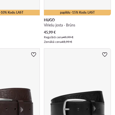
 -10% Kods: LAST
papildu -15% Kods: LAST
HUGO
Vīriešu josta · Brūns
Pašreizējā cena
45,99
€
Regulārā cena
49,99 €
Zemākā cena
45,99 €