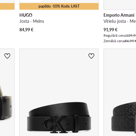
papildu -10% Kods: LAST
HUGO
Emporio Armani
Josta · Melns
Vīriešu josta · Me
Pašreizējā cena
84,99
€
91,99
€
Regulārā cena
129,9
Zemākā cena
84,99 