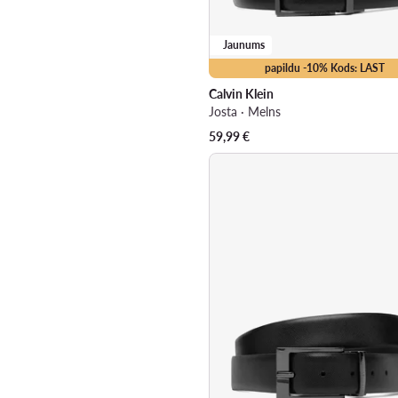
Jaunums
papildu -10% Kods: LAST
Calvin Klein
Josta · Melns
59,99
€