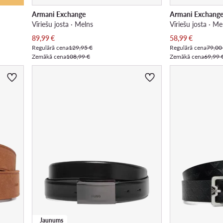
Armani Exchange
Armani Exchang
Vīriešu josta · Melns
Vīriešu josta · Me
Pašreizējā cena
Pašreizējā cena
89,99
€
58,99
€
Regulārā cena
129,95 €
Regulārā cena
79,00
Zemākā cena
108,99 €
Zemākā cena
69,99 
Jaunums