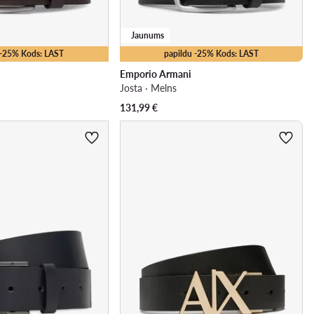
Jaunums
 -25% Kods: LAST
papildu -25% Kods: LAST
Emporio Armani
Josta · Melns
131,99
€