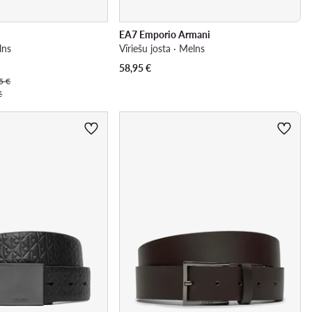
EA7 Emporio Armani
lns
Vīriešu josta · Melns
58,95
€
5 €
€