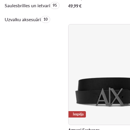
Saulesbrilles un ietvari
Produktu skaits:
95
49,99
€
Uzvalku aksesuāri
Produktu skaits:
10
Iespēja