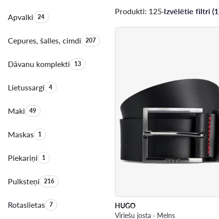
Produkti: 125
·
Izvēlētie filtri (1
Apvalki
Produktu skaits:
24
Cepures, šalles, cimdi
Produktu skaits:
207
Dāvanu komplekti
Produktu skaits:
13
Lietussargi
Produktu skaits:
4
Maki
Produktu skaits:
49
Maskas
Produktu skaits:
1
Piekariņi
Produktu skaits:
1
Pulksteņi
Produktu skaits:
216
Rotaslietas
Produktu skaits:
7
HUGO
Vīriešu josta · Melns