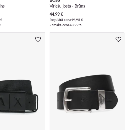
BOSS
lns
Vīriešu josta · Brūns
Pašreizējā cena
44,99
€
 €
Regulārā cena
49,95 €
€
Zemākā cena
43,99 €