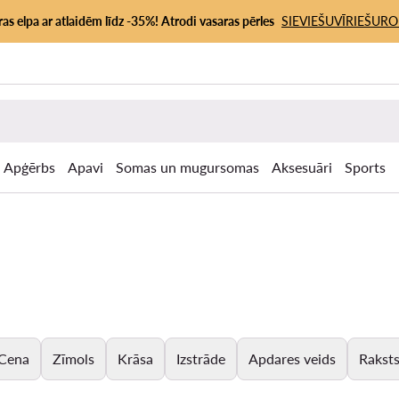
as elpa ar atlaidēm līdz -35%! Atrodi vasaras pērles
SIEVIEŠU
VĪRIEŠU
RO
Apģērbs
Apavi
Somas un mugursomas
Aksesuāri
Sports
Cena
Zīmols
Krāsa
Izstrāde
Apdares veids
Rakst