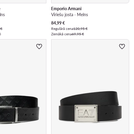
e
Emporio Armani
lns
Vīriešu josta · Melns
Pašreizējā cena
84,99
€
 €
Regulārā cena
120,95 €
€
Zemākā cena
69,95 €