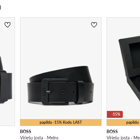
)
-15%
papildu -15% Kods: LAST
papildu
BOSS
BOSS
Vīriešu josta · Melns
Vīriešu josta · Me