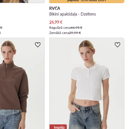
RVCA
Bikini apakšdaļa · Dzeltens
Pašreizējā cena
26,99
€
 €
Regulārā cena
44,95 €
€
Zemākā cena
29,99 €
Iespēja