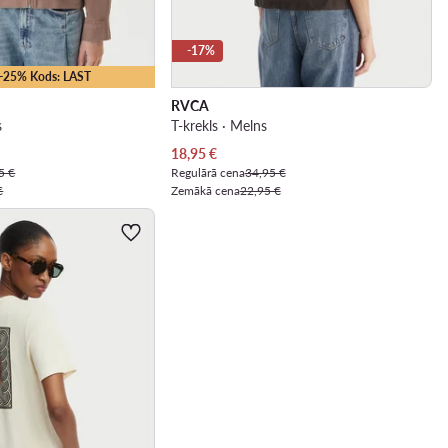
-17%
 -25% Kods: LAST
RVCA
s
T-krekls · Melns
Pašreizējā cena
18,95
€
5 €
Regulārā cena
34,95 €
€
Zemākā cena
22,95 €