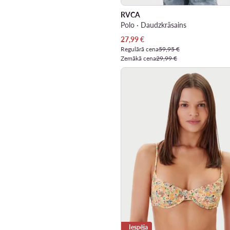
RVCA
Polo · Daudzkrāsains
Pašreizējā cena
27,99
€
Regulārā cena
59,95 €
Zemākā cena
29,99 €
Iespēja