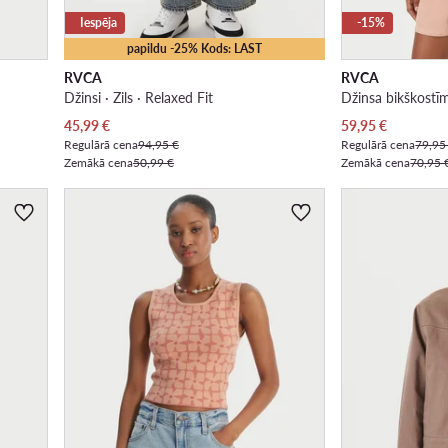
Iespēja
-15%
papildu -25% Kods: LAST
RVCA
RVCA
Džinsi · Zils · Relaxed Fit
Džinsa bikškostī
Pašreizējā cena
Pašreizējā cena
45,99
€
59,95
€
Regulārā cena
94,95 €
Regulārā cena
79,95
Zemākā cena
50,99 €
Zemākā cena
70,95 