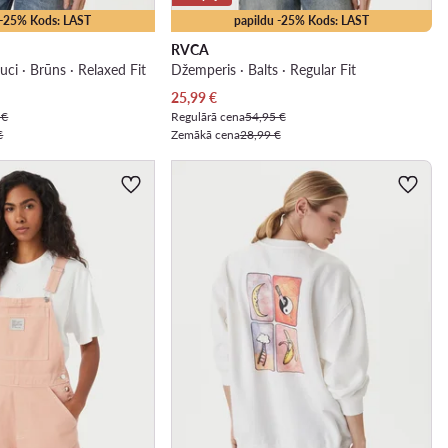
 -25% Kods: LAST
papildu -25% Kods: LAST
RVCA
ci · Brūns · Relaxed Fit
Džemperis · Balts · Regular Fit
Pašreizējā cena
25,99
€
 €
Regulārā cena
54,95 €
€
Zemākā cena
28,99 €