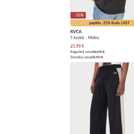
-15%
papildu -25% Kods: LAST
RVCA
T-krekls · Melns
Pašreizējā cena
21,99
€
Regulārā cena
34,95 €
Zemākā cena
25,99 €