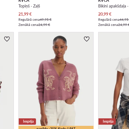
RVCA
RVCA
Topiņš · Zaļš
Bikini apakšdaļa 
Pašreizējā cena
Pašreizējā cena
21,99
€
20,99
€
Regulārā cena
49,95 €
Regulārā cena
44,95
Zemākā cena
24,99 €
Zemākā cena
24,99 
Iespēja
Iespēja
papildu -25% Kods: LAST