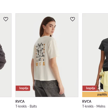
Iespēja
Iespēja
papildu
RVCA
RVCA
T-krekls · Balts
T-krekls · Melns