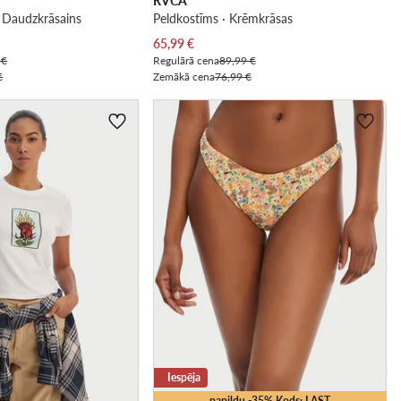
RVCA
· Daudzkrāsains
Peldkostīms · Krēmkrāsas
Pašreizējā cena
65,99
€
 €
Regulārā cena
89,99 €
€
Zemākā cena
76,99 €
Iespēja
papildu -35% Kods: LAST