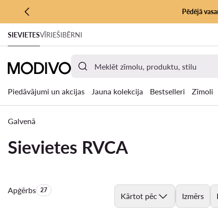
Pēdējā vasar
PĀRIET UZ GALVENO SATURU
SIEVIETES
VĪRIEŠI
BĒRNI
PĀRIET UZ MEKLĒŠANU
Piedāvājumi un akcijas
Jauna kolekcija
Bestselleri
Zīmoli
Galvenā
Sievietes RVCA
Apģērbs
Produktu skaits:
27
Kārtot pēc
Izmērs