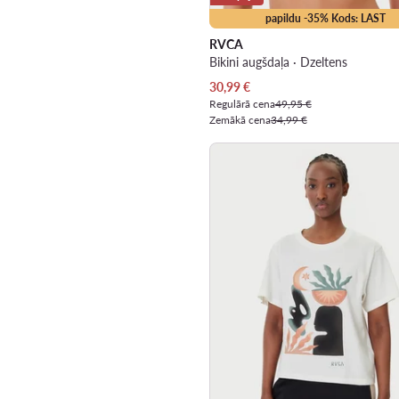
papildu -35% Kods: LAST
RVCA
Bikini augšdaļa · Dzeltens
Pašreizējā cena
30,99
€
Regulārā cena
49,95 €
Zemākā cena
34,99 €