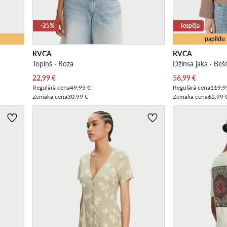
-25%
Iespēja
papildu
RVCA
RVCA
Topiņš · Rozā
Džinsa jaka · Bēš
Pašreizējā cena
Pašreizējā cena
22,99
€
56,99
€
Regulārā cena
49,95 €
Regulārā cena
119,9
Zemākā cena
30,99 €
Zemākā cena
62,99 