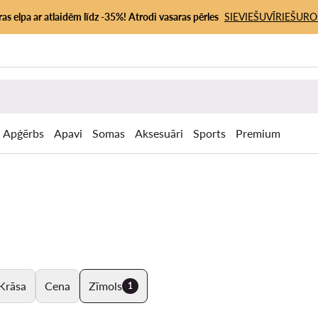
as elpa ar atlaidēm līdz -35%! Atrodi vasaras pērles
SIEVIEŠU
VĪRIEŠU
RO
Apģērbs
Apavi
Somas
Aksesuāri
Sports
Premium
Krāsa
Cena
Zīmols
1