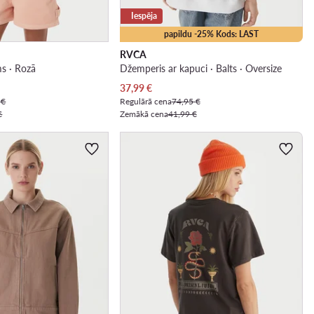
Iespēja
papildu -25% Kods: LAST
RVCA
ms · Rozā
Džemperis ar kapuci · Balts · Oversize
Pašreizējā cena
37,99
€
 €
Regulārā cena
74,95 €
€
Zemākā cena
41,99 €