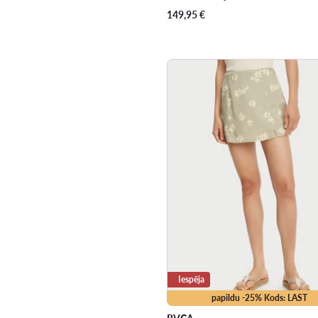
149,95
€
Iespēja
papildu -25% Kods: LAST