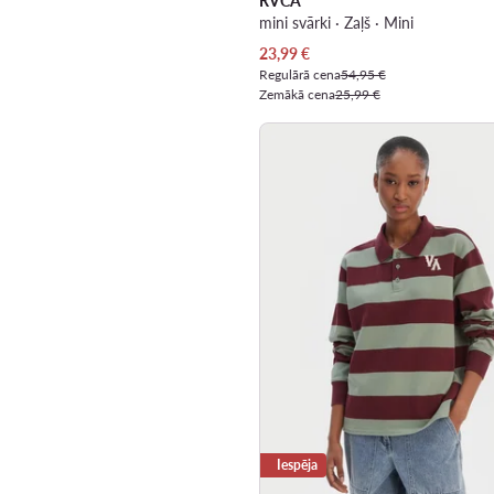
RVCA
mini svārki · Zaļš · Mini
Pašreizējā cena
23,99
€
Regulārā cena
54,95 €
Zemākā cena
25,99 €
Iespēja