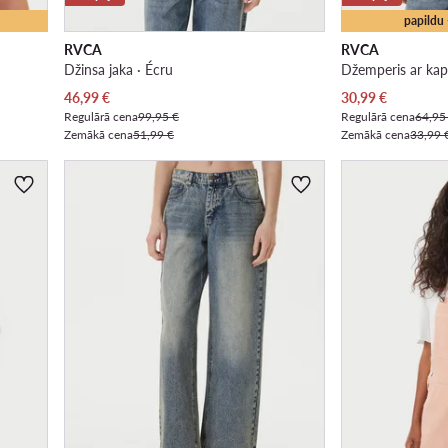
papildu
RVCA
RVCA
Džinsa jaka · Écru
Džemperis ar kapu
Pašreizējā cena
Pašreizējā cena
46,99
€
30,99
€
Regulārā cena
99,95 €
Regulārā cena
64,95
Zemākā cena
51,99 €
Zemākā cena
33,99 