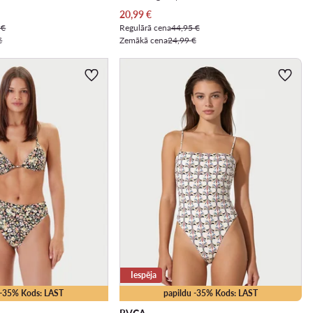
Pašreizējā cena
20,99
€
 €
Regulārā cena
44,95 €
€
Zemākā cena
24,99 €
Iespēja
 -35% Kods: LAST
papildu -35% Kods: LAST