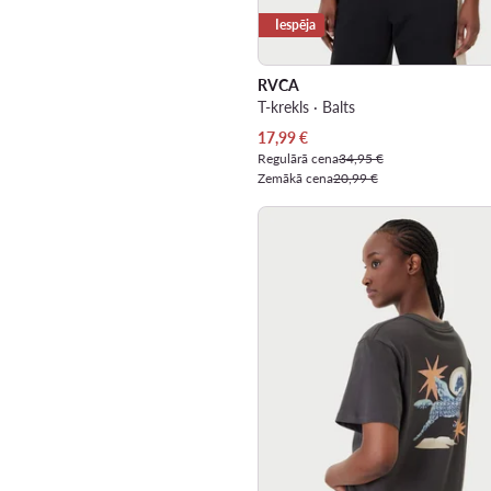
Iespēja
RVCA
T-krekls · Balts
Pašreizējā cena
17,99
€
Regulārā cena
34,95 €
Zemākā cena
20,99 €