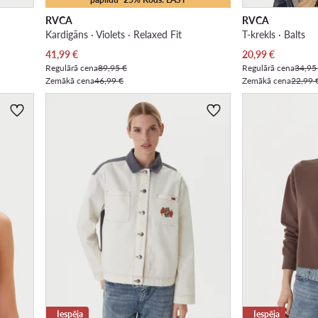
RVCA
RVCA
Kardigāns · Violets · Relaxed Fit
T-krekls · Balts
Pašreizējā cena
Pašreizējā cena
41,99
€
20,99
€
Regulārā cena
89,95 €
Regulārā cena
34,95
Zemākā cena
46,99 €
Zemākā cena
22,99 
Iespēja
Iespēja