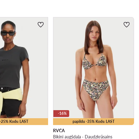
-16%
 -25% Kods: LAST
papildu -35% Kods: LAST
RVCA
Bikini augšdaļa · Daudzkrāsains