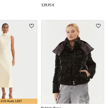
139,95
€
 -25% Kods: LAST