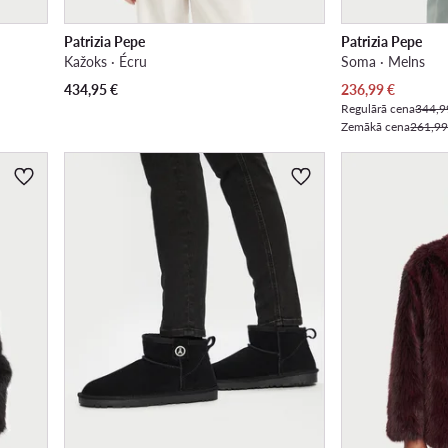
Patrizia Pepe
Patrizia Pepe
Kažoks · Écru
Soma · Melns
Pašreizējā cena
434,95
€
236,99
€
Regulārā cena
344,9
Zemākā cena
261,99