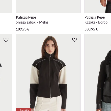
Patrizia Pepe
Patrizia Pepe
Sniega zābaki · Melns
Kažoks · Bordo
109,95
€
530,95
€
Iespēja