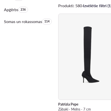
Produkti: 580
·
Izvēlētie filtri (1
Apģērbs
Produktu skaits:
236
Somas un rokassomas
Produktu skaits:
114
Patrizia Pepe
Zābaki · Melns · 7 cm