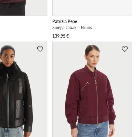
Patrizia Pepe
Sniega zābaki · Brūns
139,95
€