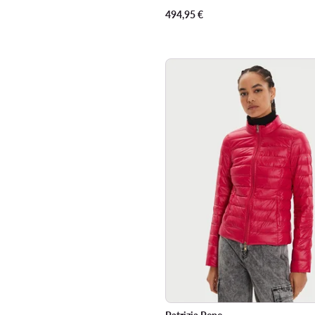
494,95
€