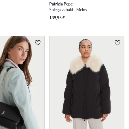
Patrizia Pepe
Sniega zābaki · Melns
139,95
€