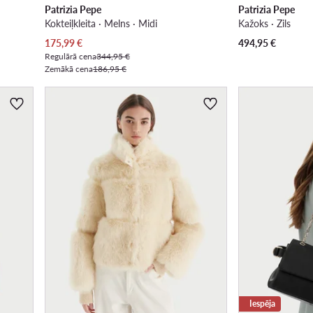
Patrizia Pepe
Patrizia Pepe
Kokteiļkleita · Melns · Midi
Kažoks · Zils
Pašreizējā cena
175,99
€
494,95
€
Regulārā cena
344,95 €
Zemākā cena
186,95 €
Iespēja