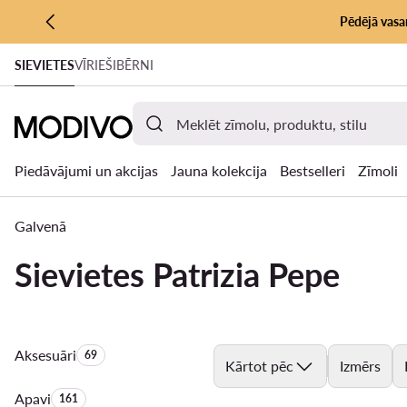
Pēdējā vasar
PĀRIET UZ GALVENO SATURU
SIEVIETES
VĪRIEŠI
BĒRNI
PĀRIET UZ MEKLĒŠANU
Piedāvājumi un akcijas
Jauna kolekcija
Bestselleri
Zīmoli
Galvenā
Sievietes Patrizia Pepe
Aksesuāri
Produktu skaits:
69
Kārtot pēc
Izmērs
Apavi
Produktu skaits:
161