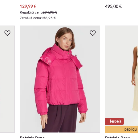
Pašreizējā cena
129,99
€
495,00
€
Regulārā cena
294,95 €
Zemākā cena
158,95 €
Iespēja
papildu