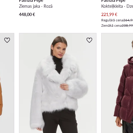
Patrizia Pepe
Patrizia Pepe
Ziemas jaka · Rozā
Kokteiļkleita · Dz
Pašreizējā cena
448,00
€
221,99
€
Regulārā cena
264,9
Zemākā cena
238,99