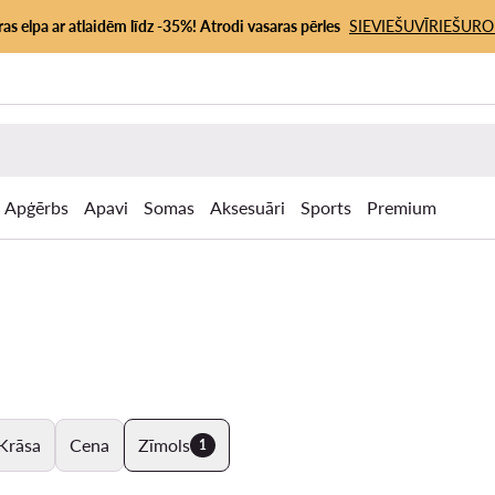
as elpa ar atlaidēm līdz -35%! Atrodi vasaras pērles
SIEVIEŠU
VĪRIEŠU
RO
Apģērbs
Apavi
Somas
Aksesuāri
Sports
Premium
Krāsa
Cena
Zīmols
1