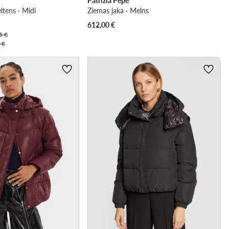
Patrizia Pepe
eltens · Midi
Ziemas jaka · Melns
612,00
€
5 €
 €