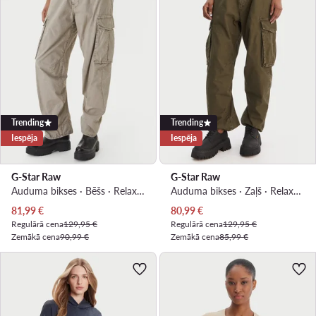
Trending
Trending
Iespēja
Iespēja
G-Star Raw
G-Star Raw
Auduma bikses · Bēšs · Relaxed Fit
Auduma bikses · Zaļš · Relaxed Fit
Pašreizējā cena
Pašreizējā cena
81,99
€
80,99
€
Regulārā cena
129,95 €
Regulārā cena
129,95 €
Zemākā cena
90,99 €
Zemākā cena
85,99 €