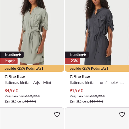
Trending
Trending
Iespēja
-23%
papildu -25% Kods: LAST
papildu -25% Kods: LAST
G-Star Raw
G-Star Raw
Ikdienas kleita · Zaļš · Mini
Ikdienas kleita · Tumši pelēka · Mini
Pašreizējā cena
Pašreizējā cena
84,99
€
91,99
€
Regulārā cena
119,99 €
Regulārā cena
119,99 €
Zemākā cena
91,99 €
Zemākā cena
119,99 €