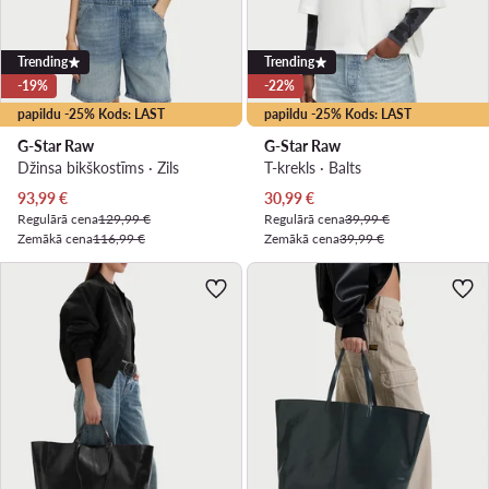
Trending
Trending
-19%
-22%
papildu -25% Kods: LAST
papildu -25% Kods: LAST
G-Star Raw
G-Star Raw
Džinsa bikškostīms · Zils
T-krekls · Balts
Pašreizējā cena
Pašreizējā cena
93,99
€
30,99
€
Regulārā cena
129,99 €
Regulārā cena
39,99 €
Zemākā cena
116,99 €
Zemākā cena
39,99 €