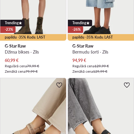
Trending
Trending
-23%
-26%
papildu -35% Kods: LAST
papildu -35% Kods: LAST
G-Star Raw
G-Star Raw
Džinsa bikses · Zils
Bermudu šorti · Zils
Pašreizējā cena
Pašreizējā cena
60,99
€
94,99
€
Regulārā cena
79,99 €
Regulārā cena
129,99 €
Zemākā cena
79,99 €
Zemākā cena
129,99 €