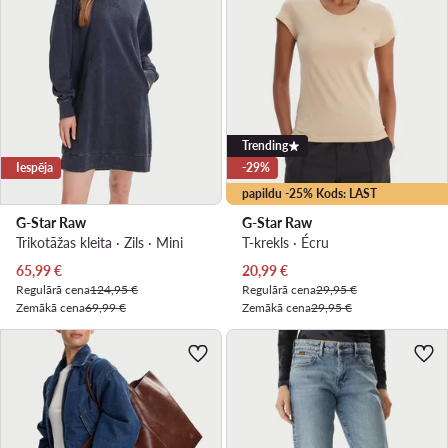
Trending
Iespēja
-29%
papildu -25% Kods: LAST
G-Star Raw
G-Star Raw
Trikotāžas kleita · Zils · Mini
T-krekls · Écru
Pašreizējā cena
Pašreizējā cena
65,99
€
20,99
€
Regulārā cena
124,95 €
Regulārā cena
29,95 €
Zemākā cena
69,99 €
Zemākā cena
29,95 €