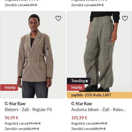
Zemākā cena
41,99 €
Zemākā cena
64,99 €
Trending
Iespēja
Iespēja
papildu -25% Kods: LAST
G-Star Raw
G-Star Raw
Bleizers · Zaļš · Regular Fit
Auduma bikses · Zaļš · Relaxed Fit
Pašreizējā cena
Pašreizējā cena
96,99
€
101,99
€
Regulārā cena
179,95 €
Regulārā cena
139,99 €
Zemākā cena
102,99 €
Zemākā cena
105,99 €