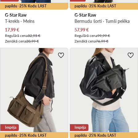
papildu -25% Kods: LAST
papildu -35% Kods: LAST
G-Star Raw
G-Star Raw
T-krekls · Melns
Bermudu šorti · Tumši pelēka
Pašreizējā cena
Pašreizējā cena
17,99
€
57,99
€
Regulārā cena
32,95 €
Regulārā cena
99,99 €
Zemākā cena
20,99 €
Zemākā cena
76,99 €
Iespēja
Iespēja
papildu -25% Kods: LAST
papildu -25% Kods: LAST