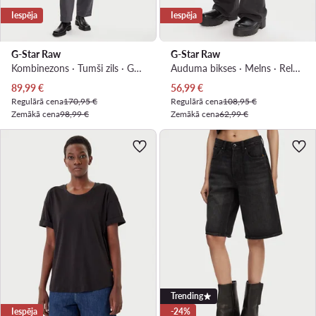
Iespēja
Iespēja
G-Star Raw
G-Star Raw
Kombinezons · Tumši zils · Gara
Auduma bikses · Melns · Relaxed Fit
Pašreizējā cena
Pašreizējā cena
89,99
€
56,99
€
Regulārā cena
170,95 €
Regulārā cena
108,95 €
Zemākā cena
98,99 €
Zemākā cena
62,99 €
Trending
Iespēja
-24%