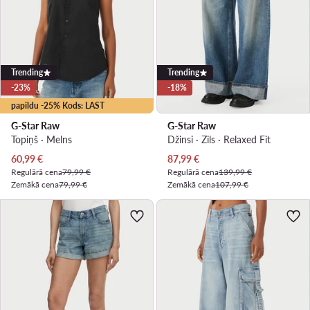
Trending
Trending
-23%
-18%
papildu -25% Kods: LAST
G-Star Raw
G-Star Raw
Topiņš · Melns
Džinsi · Zils · Relaxed Fit
Pašreizējā cena
Pašreizējā cena
60,99
€
87,99
€
Regulārā cena
79,99 €
Regulārā cena
139,99 €
Zemākā cena
79,99 €
Zemākā cena
107,99 €