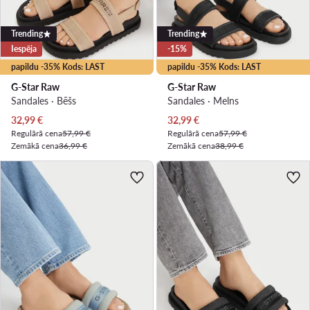
Trending
Trending
Iespēja
-15%
papildu -35% Kods: LAST
papildu -35% Kods: LAST
G-Star Raw
G-Star Raw
Sandales · Bēšs
Sandales · Melns
Pašreizējā cena
Pašreizējā cena
32,99
€
32,99
€
Regulārā cena
57,99 €
Regulārā cena
57,99 €
Zemākā cena
36,99 €
Zemākā cena
38,99 €