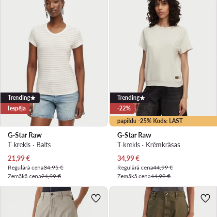
Trending
Trending
Iespēja
-22%
papildu -25% Kods: LAST
G-Star Raw
G-Star Raw
T-krekls · Balts
T-krekls · Krēmkrāsas
Pašreizējā cena
Pašreizējā cena
21,99
€
34,99
€
Regulārā cena
34,95 €
Regulārā cena
44,99 €
Zemākā cena
24,99 €
Zemākā cena
44,99 €