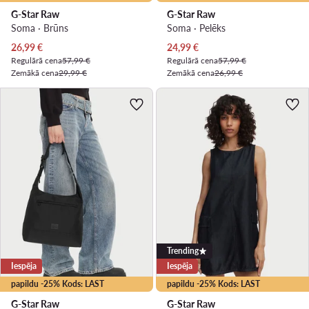
G-Star Raw
G-Star Raw
Soma · Brūns
Soma · Pelēks
Pašreizējā cena
Pašreizējā cena
26,99
€
24,99
€
Regulārā cena
57,99 €
Regulārā cena
57,99 €
Zemākā cena
29,99 €
Zemākā cena
26,99 €
Trending
Iespēja
Iespēja
papildu -25% Kods: LAST
papildu -25% Kods: LAST
G-Star Raw
G-Star Raw