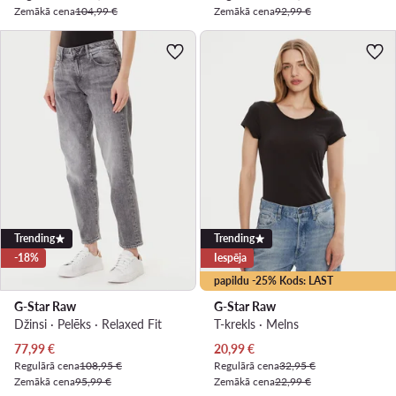
Zemākā cena
104,99 €
Zemākā cena
92,99 €
Trending
Trending
-18%
Iespēja
papildu -25% Kods: LAST
G-Star Raw
G-Star Raw
Džinsi · Pelēks · Relaxed Fit
T-krekls · Melns
Pašreizējā cena
Pašreizējā cena
77,99
€
20,99
€
Regulārā cena
108,95 €
Regulārā cena
32,95 €
Zemākā cena
95,99 €
Zemākā cena
22,99 €