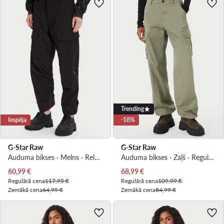
Trending
Iespēja
-18%
G-Star Raw
G-Star Raw
Auduma bikses · Melns · Relaxed Fit
Auduma bikses · Zaļš · Regular Fit
Pašreizējā cena
Pašreizējā cena
60,99
€
68,99
€
Regulārā cena
117,95 €
Regulārā cena
109,99 €
Zemākā cena
64,99 €
Zemākā cena
84,99 €