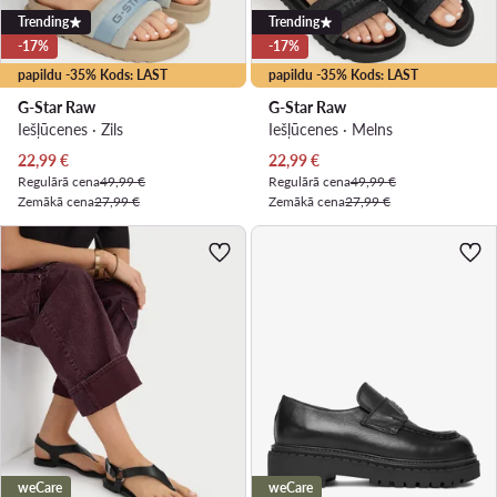
Trending
Trending
-17%
-17%
papildu -35% Kods: LAST
papildu -35% Kods: LAST
G-Star Raw
G-Star Raw
Iešļūcenes · Zils
Iešļūcenes · Melns
Pašreizējā cena
Pašreizējā cena
22,99
€
22,99
€
Regulārā cena
49,99 €
Regulārā cena
49,99 €
Zemākā cena
27,99 €
Zemākā cena
27,99 €
weCare
weCare