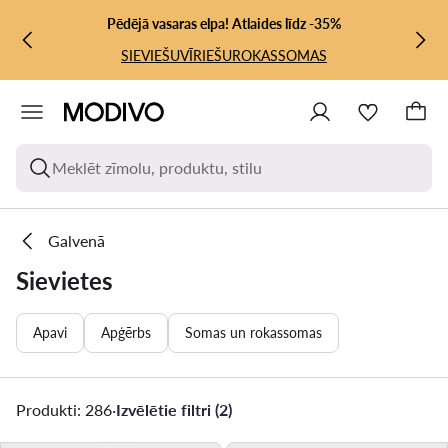
PĀRIET UZ GALVENO SATURU
PĀRIET UZ MEKLĒŠANU
Pēdējā vasaras elpa! Atlaides līdz -35%
SIEVIEŠU
VĪRIEŠU
ROKASSOMAS
Meklēt zīmolu, produktu, stilu
Galvenā
Sievietes
Apavi
Apģērbs
Somas un rokassomas
Produkti: 286
·
Izvēlētie filtri (2)