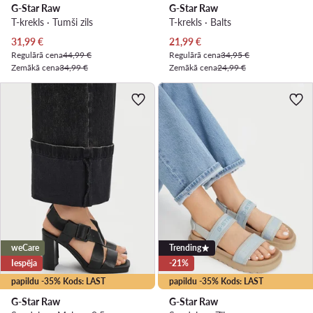
G-Star Raw
G-Star Raw
T-krekls · Tumši zils
T-krekls · Balts
Pašreizējā cena
Pašreizējā cena
31,99
€
21,99
€
Regulārā cena
44,99 €
Regulārā cena
34,95 €
Zemākā cena
34,99 €
Zemākā cena
24,99 €
weCare
Trending
Iespēja
-21%
papildu -35% Kods: LAST
papildu -35% Kods: LAST
G-Star Raw
G-Star Raw