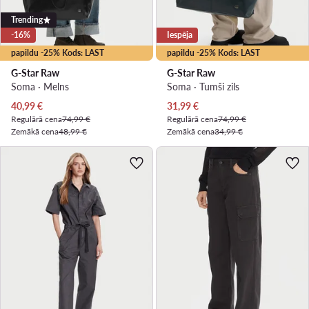
Trending
-16%
Iespēja
papildu -25% Kods: LAST
papildu -25% Kods: LAST
G-Star Raw
G-Star Raw
Soma · Melns
Soma · Tumši zils
Pašreizējā cena
Pašreizējā cena
40,99
€
31,99
€
Regulārā cena
74,99 €
Regulārā cena
74,99 €
Zemākā cena
48,99 €
Zemākā cena
34,99 €