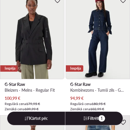
Iespēja
Iespēja
G-Star Raw
G-Star Raw
Bleizers · Melns · Regular Fit
Kombinezons · Tumši zils · Gara
Pašreizējā cena
Pašreizējā cena
100,99
€
94,99
€
Regulārā cena
179,95 €
Regulārā cena
180,95 €
Zemākā cena
109,99 €
Zemākā cena
102,99 €
Kārtot pēc
Filtrēt
1