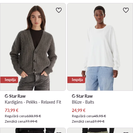
Iespēja
Iespēja
G-Star Raw
G-Star Raw
Kardigāns · Pelēks · Relaxed Fit
Blūze · Balts
Pašreizējā cena
Pašreizējā cena
73,99
€
24,99
€
Regulārā cena
133,95 €
Regulārā cena
45,95 €
Zemākā cena
77,99 €
Zemākā cena
27,99 €