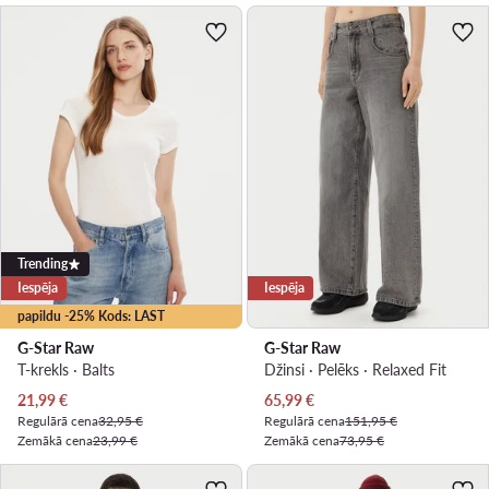
Trending
Iespēja
Iespēja
papildu -25% Kods: LAST
G-Star Raw
G-Star Raw
T-krekls · Balts
Džinsi · Pelēks · Relaxed Fit
Pašreizējā cena
Pašreizējā cena
21,99
€
65,99
€
Regulārā cena
32,95 €
Regulārā cena
151,95 €
Zemākā cena
23,99 €
Zemākā cena
73,95 €