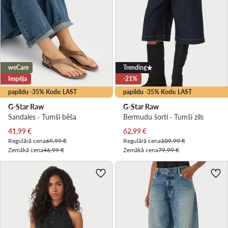
weCare
Trending
Iespēja
-21%
papildu -35% Kods: LAST
papildu -35% Kods: LAST
G-Star Raw
G-Star Raw
Sandales · Tumši bēša
Bermudu šorti · Tumši zils
Pašreizējā cena
Pašreizējā cena
41,99
€
62,99
€
Regulārā cena
69,99 €
Regulārā cena
109,99 €
Zemākā cena
46,99 €
Zemākā cena
79,99 €