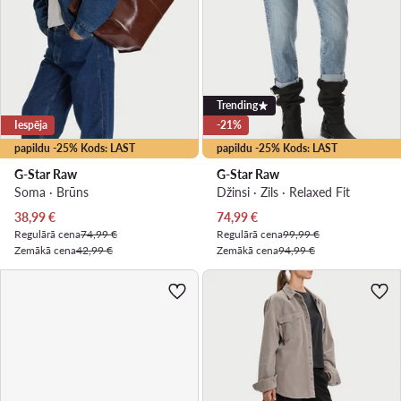
Trending
Iespēja
-21%
papildu -25% Kods: LAST
papildu -25% Kods: LAST
G-Star Raw
G-Star Raw
Soma · Brūns
Džinsi · Zils · Relaxed Fit
Pašreizējā cena
Pašreizējā cena
38,99
€
74,99
€
Regulārā cena
74,99 €
Regulārā cena
99,99 €
Zemākā cena
42,99 €
Zemākā cena
94,99 €