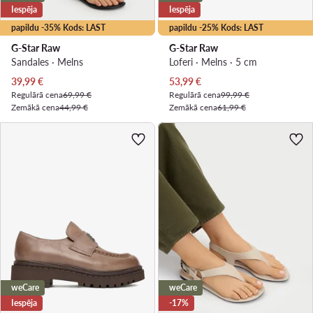
Iespēja
Iespēja
papildu -35% Kods: LAST
papildu -25% Kods: LAST
G-Star Raw
G-Star Raw
Sandales · Melns
Loferi · Melns · 5 cm
Pašreizējā cena
Pašreizējā cena
39,99
€
53,99
€
Regulārā cena
69,99 €
Regulārā cena
99,99 €
Zemākā cena
44,99 €
Zemākā cena
61,99 €
weCare
weCare
Iespēja
-17%