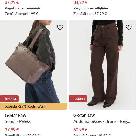
Pašreizējā cena
Pašreizējā cena
37,99
€
34,99
€
Regulārā cena
79,99 €
Regulārā cena
79,99 €
Zemākā cena
41,99 €
Zemākā cena
37,99 €
Iespēja
Iespēja
papildu -25% Kods: LAST
G-Star Raw
G-Star Raw
Soma · Pelēks
Auduma bikses · Brūns · Regular Fit
Pašreizējā cena
Pašreizējā cena
37,99
€
60,99
€
Regulārā cena
79,99 €
Regulārā cena
119,95 €