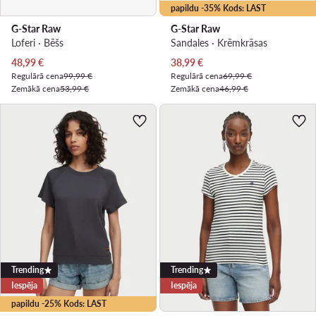
papildu -35% Kods: LAST
G-Star Raw
G-Star Raw
Loferi · Bēšs
Sandales · Krēmkrāsas
Pašreizējā cena
Pašreizējā cena
48,99
€
38,99
€
Regulārā cena
99,99 €
Regulārā cena
69,99 €
Zemākā cena
53,99 €
Zemākā cena
46,99 €
Trending
Trending
Iespēja
Iespēja
papildu -25% Kods: LAST