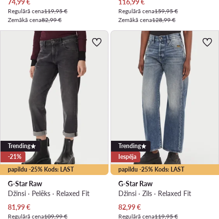
Pašreizējā cena
Pašreizējā cena
74,99
€
116,99
€
Regulārā cena
119,95 €
Regulārā cena
159,95 €
Zemākā cena
82,99 €
Zemākā cena
128,99 €
Trending
Trending
-21%
Iespēja
papildu -25% Kods: LAST
papildu -25% Kods: LAST
G-Star Raw
G-Star Raw
Džinsi · Pelēks · Relaxed Fit
Džinsi · Zils · Relaxed Fit
Pašreizējā cena
Pašreizējā cena
81,99
€
82,99
€
Regulārā cena
109,99 €
Regulārā cena
119,95 €