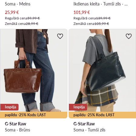
Soma · Melns
Ikdienas kleita · Tumši zils · Mini
Pašreizējā cena
Pašreizējā cena
25,99
€
101,99
€
Regulārā cena
59,99 €
Regulārā cena
139,99 €
Zemākā cena
28,99 €
Zemākā cena
105,99 €
Iespēja
Iespēja
papildu -25% Kods: LAST
papildu -25% Kods: LAST
G-Star Raw
G-Star Raw
Soma · Brūns
Soma · Tumši zils