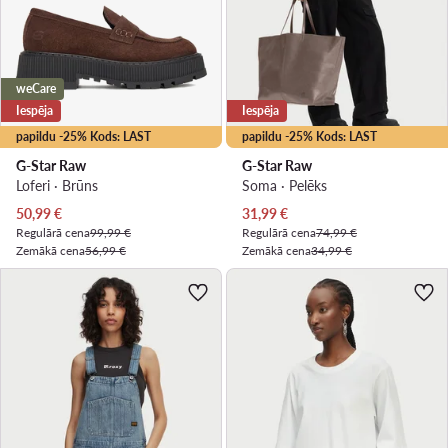
weCare
Iespēja
Iespēja
papildu -25% Kods: LAST
papildu -25% Kods: LAST
G-Star Raw
G-Star Raw
Loferi · Brūns
Soma · Pelēks
Pašreizējā cena
Pašreizējā cena
50,99
€
31,99
€
Regulārā cena
99,99 €
Regulārā cena
74,99 €
Zemākā cena
56,99 €
Zemākā cena
34,99 €