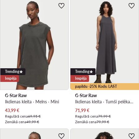
Trending
Trending
Iespēja
Iespēja
papildu -25% Kods: LAST
G-Star Raw
G-Star Raw
Ikdienas kleita · Melns · Mini
Ikdienas kleita · Tumši pelēka · Maxi
Pašreizējā cena
Pašreizējā cena
43,99
€
71,99
€
Regulārā cena
69,95 €
Regulārā cena
79,99 €
Zemākā cena
49,99 €
Zemākā cena
79,99 €