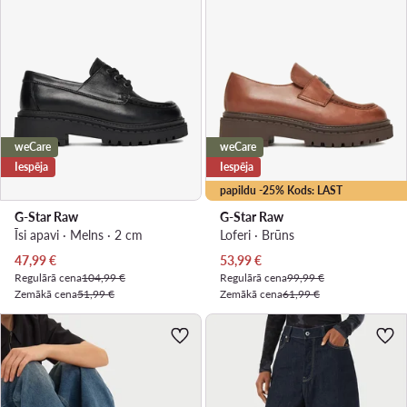
weCare
weCare
Iespēja
Iespēja
papildu -25% Kods: LAST
G-Star Raw
G-Star Raw
Īsi apavi · Melns · 2 cm
Loferi · Brūns
Pašreizējā cena
Pašreizējā cena
47,99
€
53,99
€
Regulārā cena
104,99 €
Regulārā cena
99,99 €
Zemākā cena
51,99 €
Zemākā cena
61,99 €