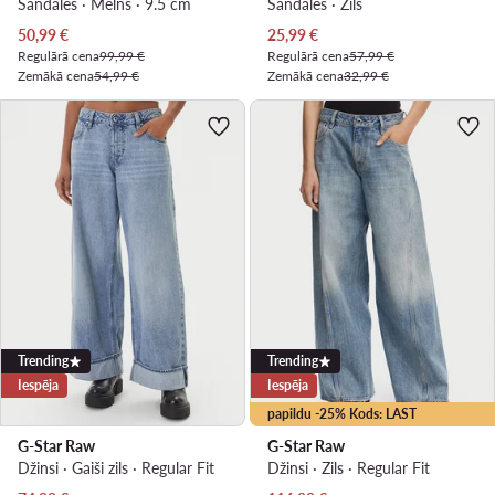
Sandales · Melns · 9.5 cm
Sandales · Zils
Pašreizējā cena
Pašreizējā cena
50,99
€
25,99
€
Regulārā cena
99,99 €
Regulārā cena
57,99 €
Zemākā cena
54,99 €
Zemākā cena
32,99 €
Trending
Trending
Iespēja
Iespēja
papildu -25% Kods: LAST
G-Star Raw
G-Star Raw
Džinsi · Gaiši zils · Regular Fit
Džinsi · Zils · Regular Fit