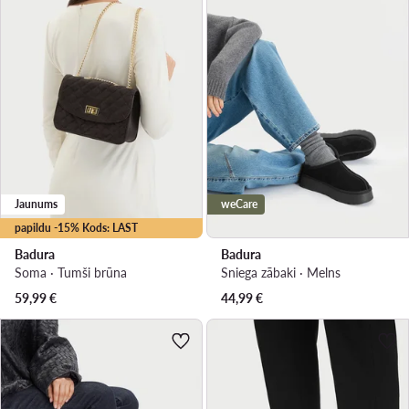
Jaunums
weCare
papildu -15% Kods: LAST
Badura
Badura
Soma · Tumši brūna
Sniega zābaki · Melns
59,99
€
44,99
€