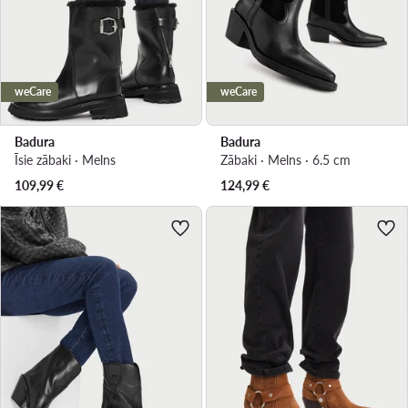
weCare
weCare
Badura
Badura
Īsie zābaki · Melns
Zābaki · Melns · 6.5 cm
109,99
€
124,99
€