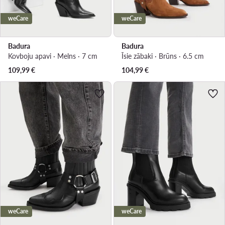
weCare
weCare
Badura
Badura
Kovboju apavi · Melns · 7 cm
Īsie zābaki · Brūns · 6.5 cm
109,99
€
104,99
€
weCare
weCare