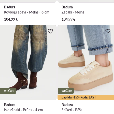
Badura
Badura
Kovboju apavi · Melns · 6 cm
Zābaki · Melns
104,99
€
104,99
€
weCare
weCare
papildu -15% Kods: LAST
Badura
Badura
Īsie zābaki · Brūns · 4 cm
Snīkeri · Bēšs