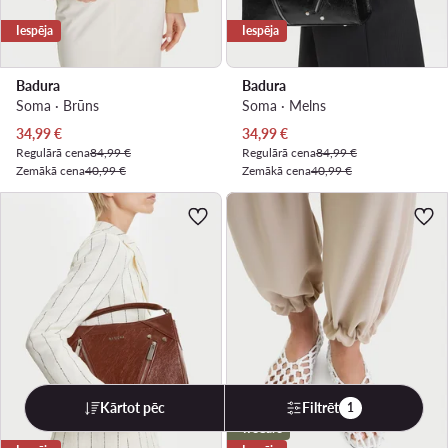
Iespēja
Iespēja
Badura
Badura
Soma · Brūns
Soma · Melns
Pašreizējā cena
Pašreizējā cena
34,99
€
34,99
€
Regulārā cena
84,99 €
Regulārā cena
84,99 €
Zemākā cena
40,99 €
Zemākā cena
40,99 €
Kārtot pēc
Filtrēt
1
weCare