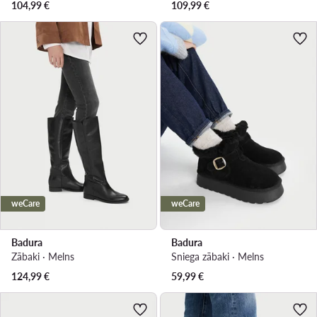
104,99
€
109,99
€
weCare
weCare
Badura
Badura
Zābaki · Melns
Sniega zābaki · Melns
124,99
€
59,99
€