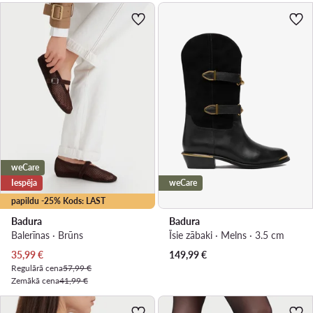
weCare
Iespēja
weCare
papildu -25% Kods: LAST
Badura
Badura
Balerīnas · Brūns
Īsie zābaki · Melns · 3.5 cm
Pašreizējā cena
35,99
€
149,99
€
Regulārā cena
57,99 €
Zemākā cena
41,99 €