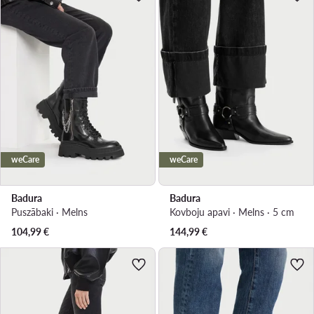
weCare
weCare
Badura
Badura
Puszābaki · Melns
Kovboju apavi · Melns · 5 cm
104,99
€
144,99
€