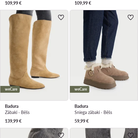
109,99
€
109,99
€
weCare
weCare
Badura
Badura
Zābaki · Bēšs
Sniega zābaki · Bēšs
139,99
€
59,99
€