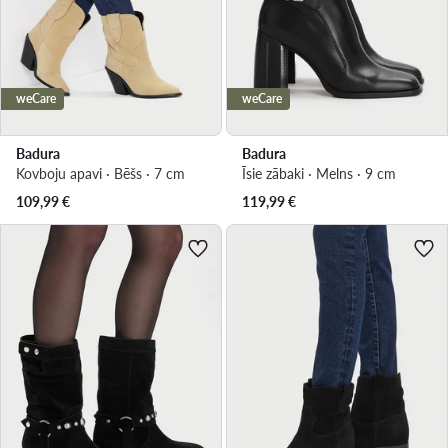
weCare
weCare
Badura
Badura
Kovboju apavi · Bēšs · 7 cm
Īsie zābaki · Melns · 9 cm
109,99
€
119,99
€