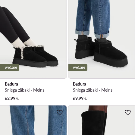
weCare
weCare
Badura
Badura
Sniega zābaki · Melns
Sniega zābaki · Melns
62,99
€
69,99
€