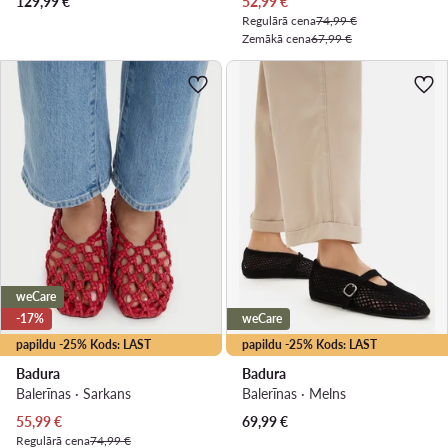
Pašreizējā cena
129,99
€
52,99
€
Regulārā cena
74,99 €
Zemākā cena
67,99 €
weCare
-17%
weCare
papildu -25% Kods: LAST
papildu -25% Kods: LAST
Badura
Badura
Balerīnas · Sarkans
Balerīnas · Melns
Pašreizējā cena
55,99
€
69,99
€
Regulārā cena
74,99 €