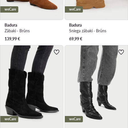
weCare
weCare
Badura
Badura
Zābaki · Brūns
Sniega zābaki · Brūns
139,99
€
69,99
€
weCare
weCare