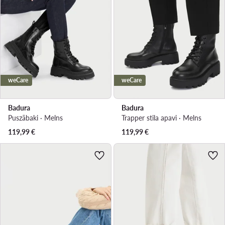
weCare
weCare
Badura
Badura
Puszābaki · Melns
Trapper stila apavi · Melns
119,99
€
119,99
€