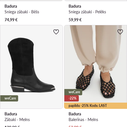
Badura
Badura
Sniega zābaki · Bēšs
Sniega zābaki · Pelēks
74,99
€
59,99
€
weCare
weCare
-22%
papildu -25% Kods: LAST
Badura
Badura
Zābaki · Melns
Balerīnas · Melns