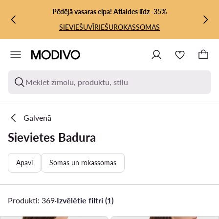
PĀRIET UZ GALVENO SATURU
PĀRIET UZ MEKLĒŠANU
Pēdējā vasaras elpa! Atlaides līdz -35%
SIEVIEŠU
VĪRIEŠU
ROKASSOMAS
Meklēt zīmolu, produktu, stilu
Galvenā
Sievietes Badura
Apavi
Somas un rokassomas
Produkti: 369
·
Izvēlētie filtri (1)