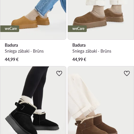
weCare
weCare
Badura
Badura
Sniega zābaki · Brūns
Sniega zābaki · Brūns
44,99
€
44,99
€