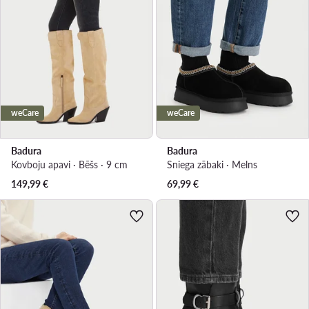
weCare
weCare
Badura
Badura
Kovboju apavi · Bēšs · 9 cm
Sniega zābaki · Melns
149,99
€
69,99
€