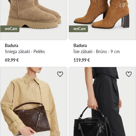
weCare
weCare
Badura
Badura
Sniega zābaki · Pelēks
Īsie zābaki · Brūns · 9 cm
69,99
€
119,99
€