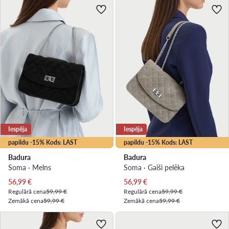
Iespēja
Iespēja
papildu -15% Kods: LAST
papildu -15% Kods: LAST
Badura
Badura
Soma · Melns
Soma · Gaiši pelēka
Pašreizējā cena
Pašreizējā cena
56,99
€
56,99
€
Regulārā cena
59,99 €
Regulārā cena
59,99 €
Zemākā cena
59,99 €
Zemākā cena
59,99 €