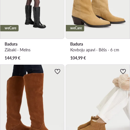
weCare
weCare
Badura
Badura
Zābaki · Melns
Kovboju apavi · Bēšs · 6 cm
144,99
€
104,99
€