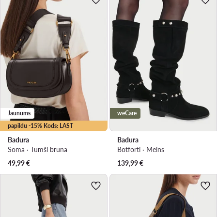
Jaunums
weCare
papildu -15% Kods: LAST
Badura
Badura
Soma · Tumši brūna
Botforti · Melns
49,99
€
139,99
€