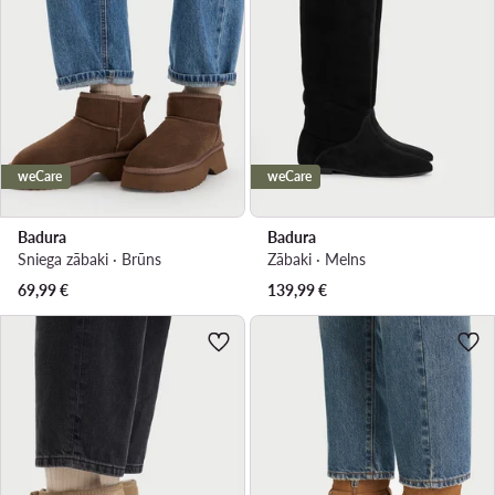
weCare
weCare
Badura
Badura
Sniega zābaki · Brūns
Zābaki · Melns
69,99
€
139,99
€