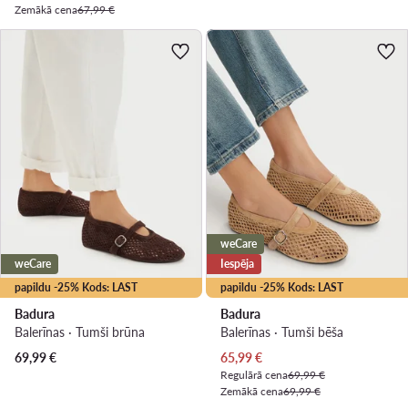
Zemākā cena
67,99 €
weCare
weCare
Iespēja
papildu -25% Kods: LAST
papildu -25% Kods: LAST
Badura
Badura
Balerīnas · Tumši brūna
Balerīnas · Tumši bēša
Pašreizējā cena
69,99
€
65,99
€
Regulārā cena
69,99 €
Zemākā cena
69,99 €