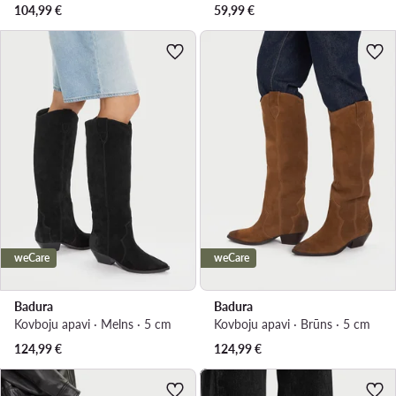
104,99
€
59,99
€
weCare
weCare
Badura
Badura
Kovboju apavi · Melns · 5 cm
Kovboju apavi · Brūns · 5 cm
124,99
€
124,99
€