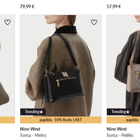
79,99
€
57,99
€
Trending
Trending
papildu -10% Kods: LAST
papildu
Nine West
Nine West
Soma · Melns
Soma · Pelēks