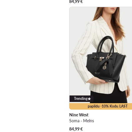
84,99
€
Trending
papildu -10% Kods: LAST
Nine West
Soma · Melns
84,99
€