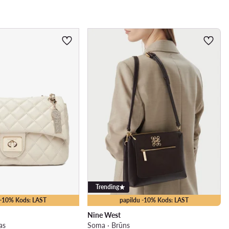
Trending
 -10% Kods: LAST
papildu -10% Kods: LAST
Nine West
as
Soma · Brūns