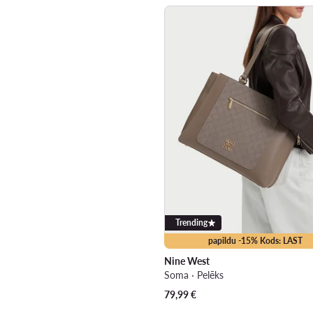
Trending
papildu -15% Kods: LAST
Nine West
Soma · Pelēks
79,99
€