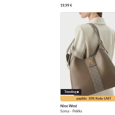
19,99
€
Trending
papildu -10% Kods: LAST
Nine West
Soma · Pelēks