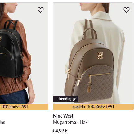
Trending
 -10% Kods: LAST
papildu -10% Kods: LAST
Nine West
lns
Mugursoma · Haki
84,99
€