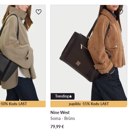
Trending
 -10% Kods: LAST
papildu -15% Kods: LAST
Nine West
Soma · Brūns
79,99
€