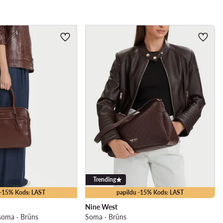
Trending
 -15% Kods: LAST
papildu -15% Kods: LAST
Nine West
 soma · Brūns
Soma · Brūns