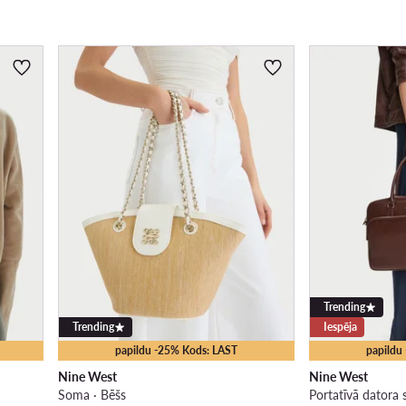
Trending
Trending
Iespēja
papildu -25% Kods: LAST
papildu
Nine West
Nine West
Soma · Bēšs
Portatīvā datora