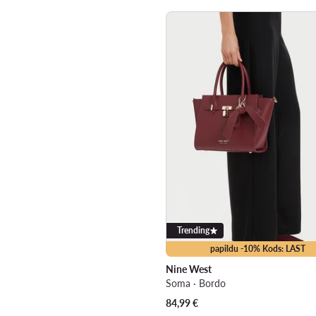
Trending
papildu -10% Kods: LAST
Nine West
Soma · Bordo
84,99
€