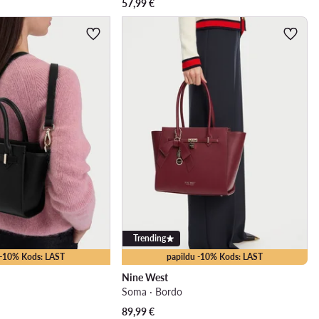
57,99
€
Trending
 -10% Kods: LAST
papildu -10% Kods: LAST
Nine West
Soma · Bordo
89,99
€