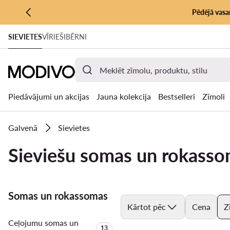
Pēdējā vasar
PĀRIET UZ GALVENO SATURU
SIEVIETES
VĪRIEŠI
BĒRNI
PĀRIET UZ MEKLĒŠANU
Piedāvājumi un akcijas
Jauna kolekcija
Bestselleri
Zīmoli
Galvenā
Sievietes
Sieviešu somas un rokass
Somas un rokassomas
Kārtot pēc
Cena
Z
Ceļojumu somas un
Produktu skaits:
13