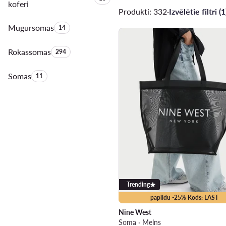
koferi
Produkti: 332
·
Izvēlētie filtri (1
Mugursomas
Produktu skaits:
14
Rokassomas
Produktu skaits:
294
Somas
Produktu skaits:
11
Trending
papildu -25% Kods: LAST
Nine West
Soma · Melns