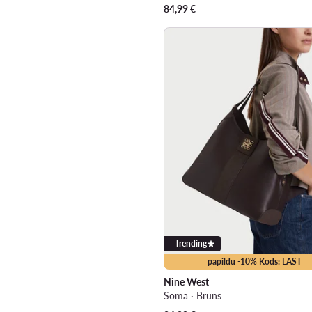
84,99
€
Trending
papildu -10% Kods: LAST
Nine West
Soma · Brūns