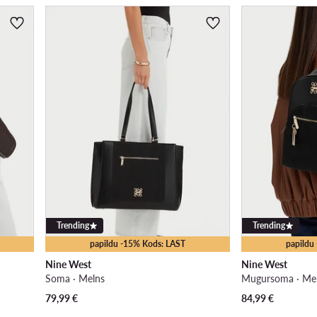
Trending
Trending
papildu -15% Kods: LAST
papildu
Nine West
Nine West
Soma · Melns
Mugursoma · Me
79,99
€
84,99
€