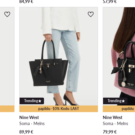
84,99
€
57,99
€
Trending
Trending
papildu -10% Kods: LAST
papildu
Nine West
Nine West
Soma · Melns
Soma · Melns
89,99
€
79,99
€