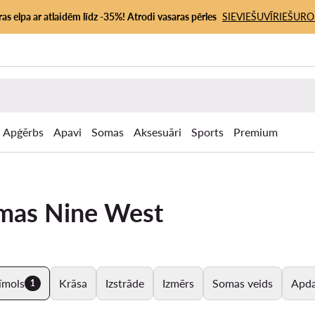
as elpa ar atlaidēm līdz -35%! Atrodi vasaras pērles
SIEVIEŠU
VĪRIEŠU
RO
Apģērbs
Apavi
Somas
Aksesuāri
Sports
Premium
omas Nine West
īmols
Krāsa
Izstrāde
Izmērs
Somas veids
Apda
1