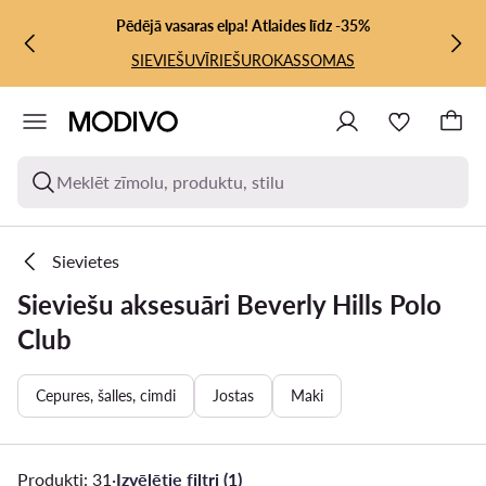
PĀRIET UZ GALVENO SATURU
PĀRIET UZ MEKLĒŠANU
Pēdējā vasaras elpa! Atlaides līdz -35%
SIEVIEŠU
VĪRIEŠU
ROKASSOMAS
Meklēt zīmolu, produktu, stilu
Sievietes
Sieviešu aksesuāri Beverly Hills Polo
Club
Cepures, šalles, cimdi
Jostas
Maki
Produkti: 31
·
Izvēlētie filtri (1)