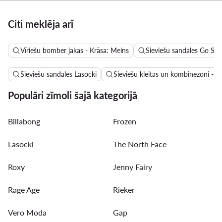
Citi meklēja arī
Vīriešu bomber jakas - Krāsa: Melns
Sieviešu sandales Go Sof
Sieviešu sandales Lasocki
Sieviešu kleitas un kombinezoni - A
Populāri zīmoli šajā kategorijā
Billabong
Frozen
Lasocki
The North Face
Roxy
Jenny Fairy
Rage Age
Rieker
Vero Moda
Gap