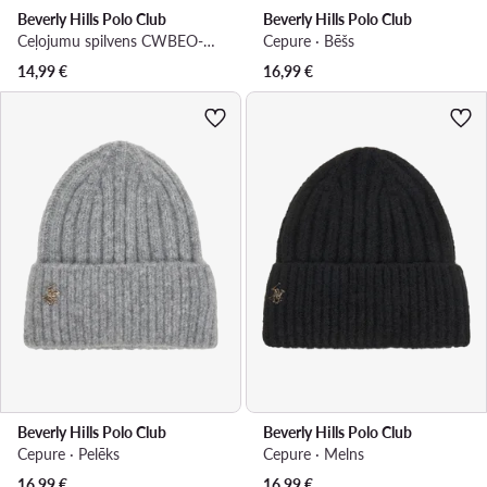
Beverly Hills Polo Club
Beverly Hills Polo Club
Ceļojumu spilvens CWBEO-BHPC-UF-003-SS26 Zils
Cepure · Bēšs
14,99
€
16,99
€
Beverly Hills Polo Club
Beverly Hills Polo Club
Cepure · Pelēks
Cepure · Melns
16,99
€
16,99
€