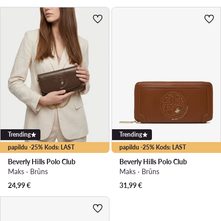
Trending
Trending
papildu -25% Kods: LAST
papildu -25% Kods: LAST
Beverly Hills Polo Club
Beverly Hills Polo Club
Maks · Brūns
Maks · Brūns
24,99
€
31,99
€