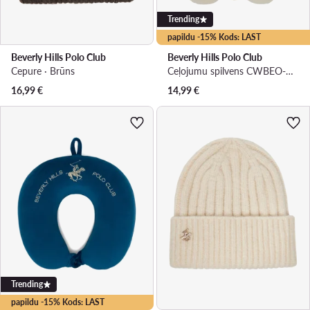
Trending
papildu -15% Kods: LAST
Beverly Hills Polo Club
Beverly Hills Polo Club
Cepure · Brūns
Ceļojumu spilvens CWBEO-BHPC-UF-003-SS26 Bēšs
16,99
€
14,99
€
Trending
papildu -15% Kods: LAST