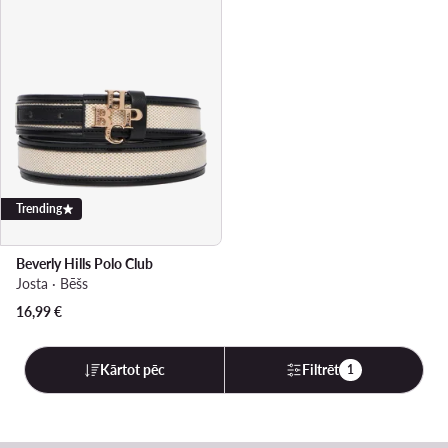
Trending
Beverly Hills Polo Club
Josta · Bēšs
16,99
€
Kārtot pēc
Filtrēt
1