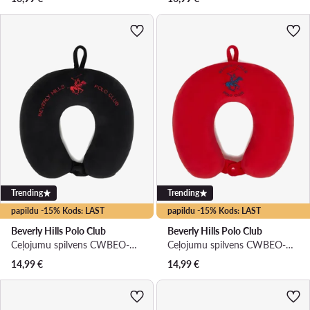
Trending
Trending
papildu -15% Kods: LAST
papildu -15% Kods: LAST
Beverly Hills Polo Club
Beverly Hills Polo Club
Ceļojumu spilvens CWBEO-BHPC-UF-003-SS26 Melns
Ceļojumu spilvens CWBEO-BHPC-UF-002-SS26 Sarkans
14,99
€
14,99
€