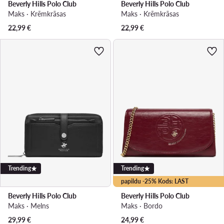
Beverly Hills Polo Club
Beverly Hills Polo Club
Maks · Krēmkrāsas
Maks · Krēmkrāsas
22,99
€
22,99
€
Trending
Trending
papildu -25% Kods: LAST
Beverly Hills Polo Club
Beverly Hills Polo Club
Maks · Melns
Maks · Bordo
29,99
€
24,99
€