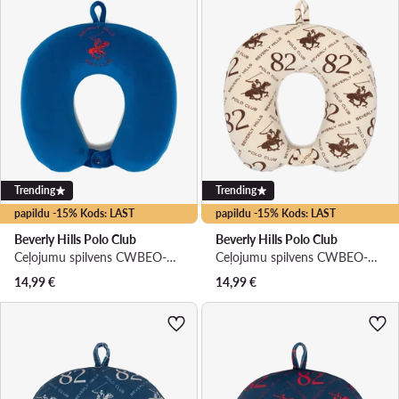
Trending
Trending
papildu -15% Kods: LAST
papildu -15% Kods: LAST
Beverly Hills Polo Club
Beverly Hills Polo Club
Ceļojumu spilvens CWBEO-BHPC-UF-002-SS26 Tumši zils
Ceļojumu spilvens CWBEO-BHPC-UF-001-SS26 Gaiši bēša
14,99
€
14,99
€