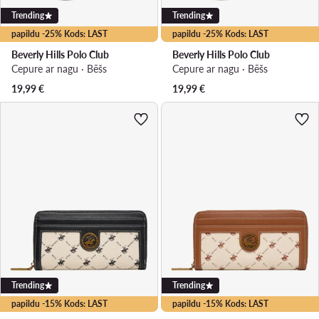
Trending
Trending
papildu -25% Kods: LAST
papildu -25% Kods: LAST
Beverly Hills Polo Club
Beverly Hills Polo Club
Cepure ar nagu · Bēšs
Cepure ar nagu · Bēšs
19,99
€
19,99
€
Trending
Trending
papildu -15% Kods: LAST
papildu -15% Kods: LAST