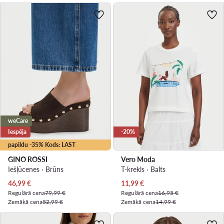
weCare
Iespēja
-20%
papildu -35% Kods: LAST
GINO ROSSI
Vero Moda
Iešļūcenes · Brūns
T-krekls · Balts
Pašreizējā cena
Pašreizējā cena
46,99
€
11,99
€
Regulārā cena
79,99 €
Regulārā cena
16,95 €
Zemākā cena
52,99 €
Zemākā cena
14,99 €