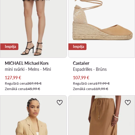
Iespēja
Iespēja
MICHAEL Michael Kors
Castañer
mini svārki · Melns · Mini
Espadrilles · Brūns
Pašreizējā cena
Pašreizējā cena
127,99
€
107,99
€
Regulārā cena
207,95 €
Regulārā cena
177,99 €
Zemākā cena
145,99 €
Zemākā cena
119,99 €