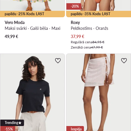
-20%
papildu -25% Kods: LAST
papildu -35% Kods: LAST
Vero Moda
Roxy
Maksi svārki · Gaiši bēša · Maxi
Peldkostīms · Oranžs
Pašreizējā cena
49,99
€
37,99
€
Regulārā cena
84,95 €
Zemākā cena
47,99 €
Trending
-15%
Iespēja