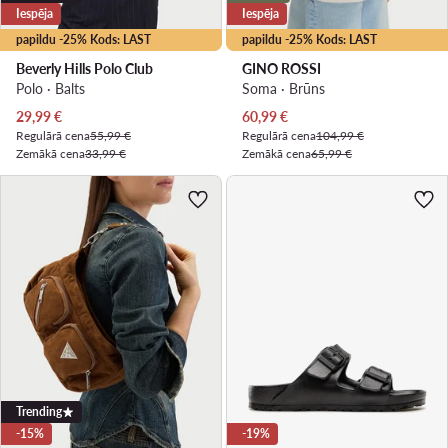
Iespēja
Iespēja
papildu -25% Kods: LAST
papildu -25% Kods: LAST
Beverly Hills Polo Club
GINO ROSSI
Polo · Balts
Soma · Brūns
Pašreizējā cena
Pašreizējā cena
29,99
€
60,99
€
Regulārā cena
55,99 €
Regulārā cena
104,99 €
Zemākā cena
33,99 €
Zemākā cena
65,99 €
Trending
-15%
-19%