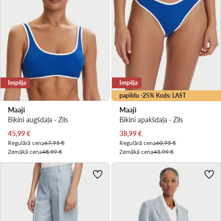
Iespēja
Iespēja
papildu -25% Kods: LAST
Maaji
Maaji
Bikini augšdaļa · Zils
Bikini apakšdaļa · Zils
Pašreizējā cena
Pašreizējā cena
45,99
€
38,99
€
Regulārā cena
67,95 €
Regulārā cena
60,95 €
Zemākā cena
48,99 €
Zemākā cena
43,99 €