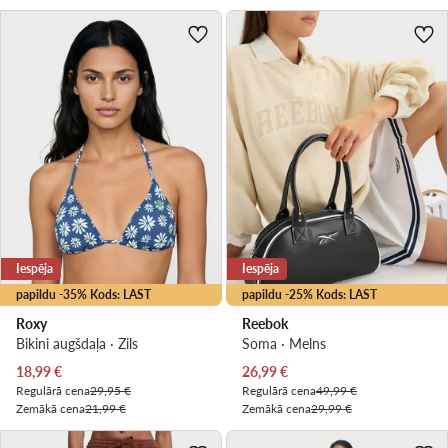
Iespēja
Iespēja
papildu -35% Kods: LAST
papildu -25% Kods: LAST
Roxy
Reebok
Bikini augšdaļa · Zils
Soma · Melns
Pašreizējā cena
Pašreizējā cena
18,99
€
26,99
€
Regulārā cena
29,95 €
Regulārā cena
49,99 €
Zemākā cena
21,99 €
Zemākā cena
29,99 €