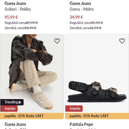
Guess Jeans
Guess Jeans
Snīkeri · Pelēks
Soma · Melns
Pašreizējā cena
Pašreizējā cena
45,99
€
34,99
€
Regulārā cena
89,99 €
Regulārā cena
59,99 €
Zemākā cena
53,99 €
Zemākā cena
41,99 €
Trending
Iespēja
Iespēja
papildu -25% Kods: LAST
papildu -35% Kods: LAST
Guess Jeans
Patrizia Pepe