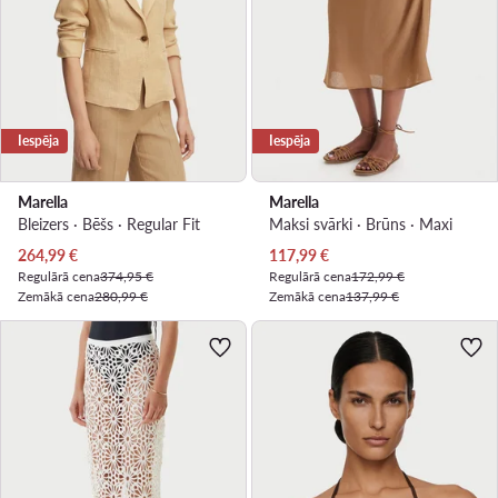
Iespēja
Iespēja
Marella
Marella
Bleizers · Bēšs · Regular Fit
Maksi svārki · Brūns · Maxi
Pašreizējā cena
Pašreizējā cena
264,99
€
117,99
€
Regulārā cena
374,95 €
Regulārā cena
172,99 €
Zemākā cena
280,99 €
Zemākā cena
137,99 €