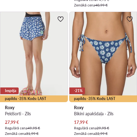
Zemākā cena
40,99 €
Iespēja
-21%
papildu -35% Kods: LAST
papildu -35% Kods: LAST
Roxy
Roxy
Peldšorti · Zils
Bikini apakšdaļa · Zils
Pašreizējā cena
Pašreizējā cena
27,99
€
17,99
€
Regulārā cena
49,95 €
Regulārā cena
29,95 €
Zemākā cena
31,99 €
Zemākā cena
22,99 €