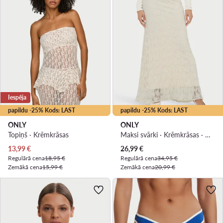
Iespēja
papildu -25% Kods: LAST
papildu -25% Kods: LAST
ONLY
ONLY
Topiņš · Krēmkrāsas
Maksi svārki · Krēmkrāsas · Maxi
Pašreizējā cena
Pašreizējā cena
13,99
€
26,99
€
Regulārā cena
18,95 €
Regulārā cena
34,95 €
Zemākā cena
15,99 €
Zemākā cena
20,99 €