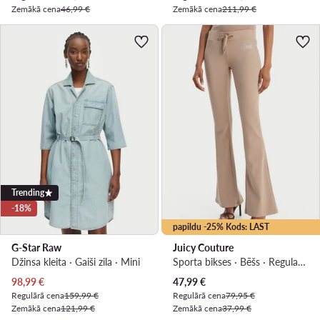
Zemākā cena
46,99 €
Zemākā cena
211,99 €
Trending
-18%
papildu -25% Kods: LAST
G-Star Raw
Juicy Couture
Džinsa kleita · Gaiši zila · Mini
Sporta bikses · Bēšs · Regular Fit
Pašreizējā cena
Pašreizējā cena
98,99
€
47,99
€
Regulārā cena
159,99 €
Regulārā cena
79,95 €
Zemākā cena
121,99 €
Zemākā cena
37,99 €