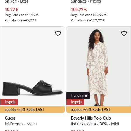
Snīkeri · Bēšs
Sandales · Melns
Pašreizējā cena
Pašreizējā cena
40,99
€
108,99
€
Regulārā cena
74,99 €
Regulārā cena
132,99 €
Zemākā cena
45,99 €
Zemākā cena
119,99 €
Trending
Iespēja
Iespēja
papildu -35% Kods: LAST
papildu -25% Kods: LAST
Guess
Beverly Hills Polo Club
Iešļūcenes · Melns
Ikdienas kleita · Bēšs · Midi