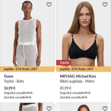
Iespēja
papildu -25% Kods: LAST
papildu -25% Kods: LAST
Guess
MICHAEL Michael Kors
Topiņš · Balts
Bikini augšdaļa · Melns
Pašreizējā cena
Pašreizējā cena
36,99
€
85,99
€
Regulārā cena
49,99 €
Regulārā cena
129,99 €
Zemākā cena
28,99 €
Zemākā cena
91,99 €