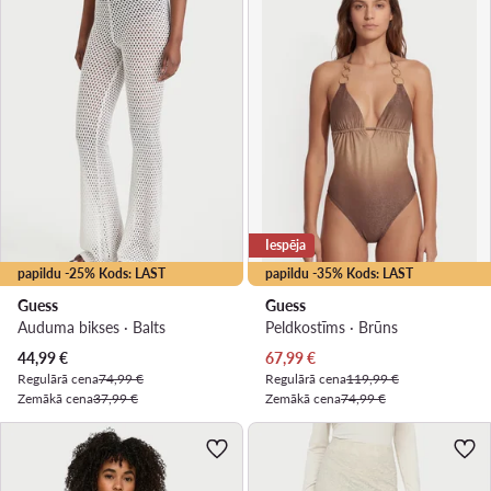
Iespēja
papildu -25% Kods: LAST
papildu -35% Kods: LAST
Guess
Guess
Auduma bikses · Balts
Peldkostīms · Brūns
Pašreizējā cena
Pašreizējā cena
44,99
€
67,99
€
Regulārā cena
74,99 €
Regulārā cena
119,99 €
Zemākā cena
37,99 €
Zemākā cena
74,99 €