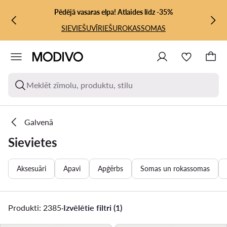
PĀRIET UZ GALVENO SATURU
PĀRIET UZ MEKLĒŠANU
Pēdējā vasaras elpa! Atlaides līdz -35%
SIEVIEŠU
VĪRIEŠU
ROKASSOMAS
Meklēt zīmolu, produktu, stilu
Galvenā
Sievietes
Aksesuāri
Apavi
Apģērbs
Somas un rokassomas
Produkti: 2385
·
Izvēlētie filtri (1)