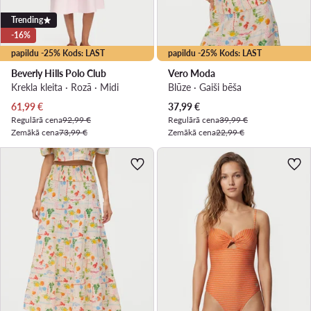
Trending
-16%
papildu -25% Kods: LAST
papildu -25% Kods: LAST
Beverly Hills Polo Club
Vero Moda
Krekla kleita · Rozā · Midi
Blūze · Gaiši bēša
Pašreizējā cena
Pašreizējā cena
61,99
€
37,99
€
Regulārā cena
92,99 €
Regulārā cena
39,99 €
Zemākā cena
73,99 €
Zemākā cena
22,99 €