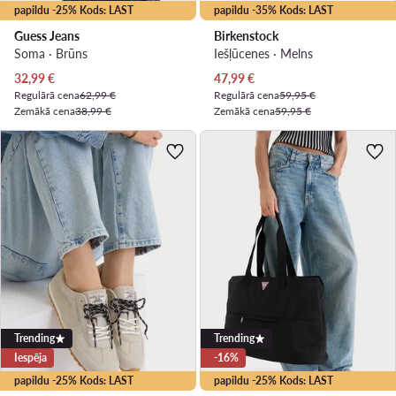
papildu -25% Kods: LAST
papildu -35% Kods: LAST
Guess Jeans
Birkenstock
Soma · Brūns
Iešļūcenes · Melns
Pašreizējā cena
Pašreizējā cena
32,99
€
47,99
€
Regulārā cena
62,99 €
Regulārā cena
59,95 €
Zemākā cena
38,99 €
Zemākā cena
59,95 €
Trending
Trending
Iespēja
-16%
papildu -25% Kods: LAST
papildu -25% Kods: LAST