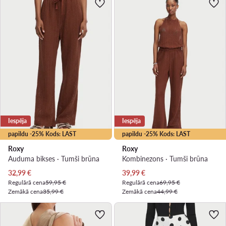
Iespēja
Iespēja
papildu -25% Kods: LAST
papildu -25% Kods: LAST
Roxy
Roxy
Auduma bikses · Tumši brūna
Kombinezons · Tumši brūna
Pašreizējā cena
Pašreizējā cena
32,99
€
39,99
€
Regulārā cena
59,95 €
Regulārā cena
69,95 €
Zemākā cena
35,99 €
Zemākā cena
44,99 €