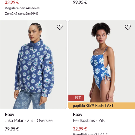
Pašreizējā cena
23,99
€
99,95
€
Regulārā cena
43,99 €
Zemākā cena
26,99 €
-19%
papildu -35% Kods: LAST
Roxy
Roxy
Jaka Polar · Zils · Oversize
Peldkostīms · Zils
Pašreizējā cena
79,95
€
32,99
€
Regulārā cena
74,95 €