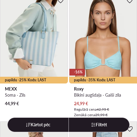
-16%
papildu -25% Kods: LAST
papildu -35% Kods: LAST
MEXX
Roxy
Soma · Zils
Bikini augšdaļa · Gaiši zila
Pašreizējā cena
44,99
€
24,99
€
Regulārā cena
42,95 €
Zemākā cena
29,99 €
Kārtot pēc
Filtrēt