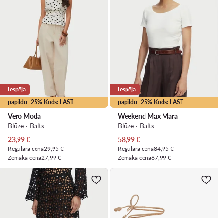
Iespēja
Iespēja
papildu -25% Kods: LAST
papildu -25% Kods: LAST
Vero Moda
Weekend Max Mara
Blūze · Balts
Blūze · Balts
Pašreizējā cena
Pašreizējā cena
23,99
€
58,99
€
Regulārā cena
29,95 €
Regulārā cena
84,95 €
Zemākā cena
27,99 €
Zemākā cena
67,99 €