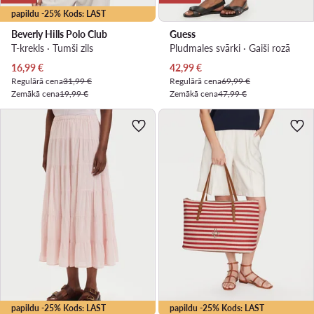
papildu -25% Kods: LAST
Beverly Hills Polo Club
Guess
T-krekls · Tumši zils
Pludmales svārki · Gaiši rozā
Pašreizējā cena
Pašreizējā cena
16,99
€
42,99
€
Regulārā cena
31,99 €
Regulārā cena
69,99 €
Zemākā cena
19,99 €
Zemākā cena
47,99 €
papildu -25% Kods: LAST
papildu -25% Kods: LAST