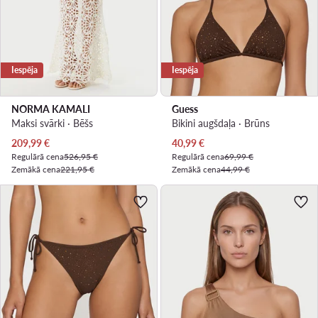
Iespēja
Iespēja
NORMA KAMALI
Guess
Maksi svārki · Bēšs
Bikini augšdaļa · Brūns
Pašreizējā cena
Pašreizējā cena
209,99
€
40,99
€
Regulārā cena
526,95 €
Regulārā cena
69,99 €
Zemākā cena
221,95 €
Zemākā cena
44,99 €