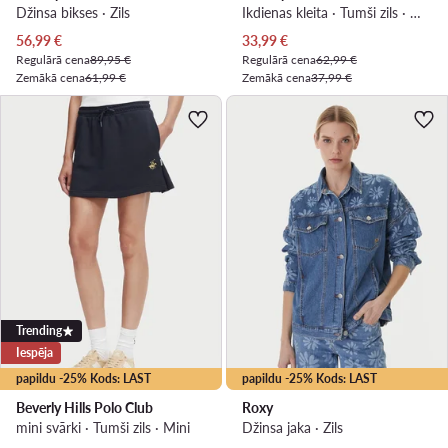
Džinsa bikses · Zils
Ikdienas kleita · Tumši zils · Mini
Pašreizējā cena
Pašreizējā cena
56,99
€
33,99
€
Regulārā cena
89,95 €
Regulārā cena
62,99 €
Zemākā cena
61,99 €
Zemākā cena
37,99 €
Trending
Iespēja
papildu -25% Kods: LAST
papildu -25% Kods: LAST
Beverly Hills Polo Club
Roxy
mini svārki · Tumši zils · Mini
Džinsa jaka · Zils