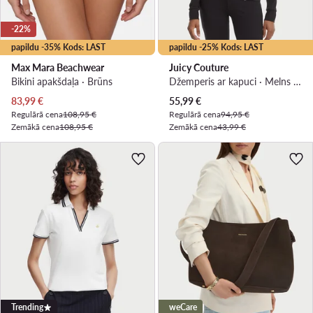
-22%
papildu -35% Kods: LAST
papildu -25% Kods: LAST
Max Mara Beachwear
Juicy Couture
Bikini apakšdaļa · Brūns
Džemperis ar kapuci · Melns · Slim Fit
Pašreizējā cena
Pašreizējā cena
83,99
€
55,99
€
Regulārā cena
108,95 €
Regulārā cena
94,95 €
Zemākā cena
108,95 €
Zemākā cena
43,99 €
Trending
weCare