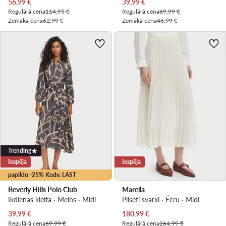
Pašreizējā cena
Pašreizējā cena
56,99
€
39,99
€
Regulārā cena
114,95 €
Regulārā cena
69,99 €
Zemākā cena
62,99 €
Zemākā cena
46,99 €
Trending
Iespēja
Iespēja
papildu -25% Kods: LAST
Beverly Hills Polo Club
Marella
Ikdienas kleita · Melns · Midi
Plisēti svārki · Écru · Midi
Pašreizējā cena
Pašreizējā cena
39,99
€
180,99
€
Regulārā cena
69,99 €
Regulārā cena
264,99 €