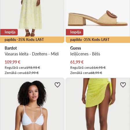
Iespēja
Iespēja
papildu -35% Kods: LAST
papildu -35% Kods: LAST
Bardot
Guess
Vasaras kleita · Dzeltens · Midi
Iešļūcenes · Bēšs
Pašreizējā cena
Pašreizējā cena
109,99
€
61,99
€
Regulārā cena
193,95 €
Regulārā cena
114,95 €
Zemākā cena
117,99 €
Zemākā cena
68,99 €