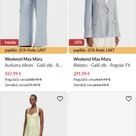
Iespēja
-29%
papildu -25% Kods: LAST
papildu -25% Kods: LAST
Weekend Max Mara
Weekend Max Mara
Auduma bikses · Gaiši zila · Regular Fit
Bleizers · Gaiši zils · Regular Fit
Pašreizējā cena
Pašreizējā cena
167,99
€
291,99
€
Regulārā cena
238,95 €
Regulārā cena
414,95 €
Zemākā cena
179,99 €
Zemākā cena
414,95 €