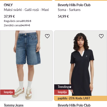
ONLY
Beverly Hills Polo Club
Maksi svārki · Gaiši rozā · Maxi
Soma · Sarkans
Pašreizējā cena
37,99
€
54,99
€
Regulārā cena
39,95 €
Zemākā cena
24,99 €
Trending
Iespēja
Iespēja
papildu -25% Kods: LAST
Tommy Jeans
Beverly Hills Polo Club