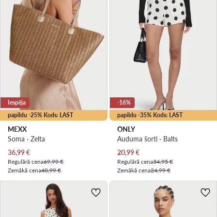
Iespēja
-16%
papildu -25% Kods: LAST
papildu -35% Kods: LAST
MEXX
ONLY
Soma · Zelta
Auduma šorti · Balts
Pašreizējā cena
Pašreizējā cena
36,99
€
20,99
€
Regulārā cena
69,99 €
Regulārā cena
34,95 €
Zemākā cena
40,99 €
Zemākā cena
24,99 €