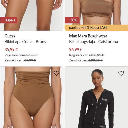
Iespēja
-30%
papildu -35% Kods: LAST
Guess
Max Mara Beachwear
Bikini apakšdaļa · Brūns
Bikini augšdaļa · Gaiši brūna
Pašreizējā cena
Pašreizējā cena
35,99
€
96,99
€
Regulārā cena
59,99 €
Regulārā cena
138,95 €
Zemākā cena
39,99 €
Zemākā cena
138,95 €