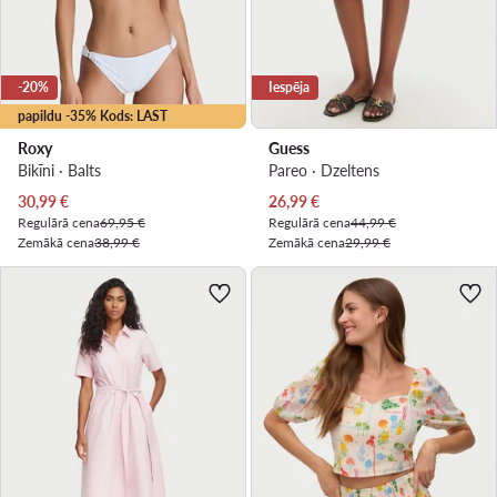
-20%
Iespēja
papildu -35% Kods: LAST
Roxy
Guess
Bikīni · Balts
Pareo · Dzeltens
Pašreizējā cena
Pašreizējā cena
30,99
€
26,99
€
Regulārā cena
69,95 €
Regulārā cena
44,99 €
Zemākā cena
38,99 €
Zemākā cena
29,99 €