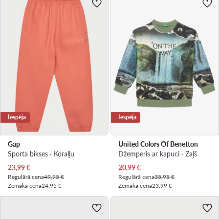
Iespēja
Iespēja
Gap
United Colors Of Benetton
Sporta bikses · Koraļļu
Džemperis ar kapuci · Zaļš
Pašreizējā cena
Pašreizējā cena
23,99
€
20,99
€
Regulārā cena
49,95 €
Regulārā cena
35,95 €
Zemākā cena
24,95 €
Zemākā cena
23,99 €