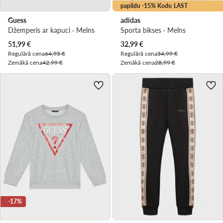
papildu -15% Kods: LAST
Guess
adidas
Džemperis ar kapuci · Melns
Sporta bikses · Melns
Pašreizējā cena
Pašreizējā cena
51,99
€
32,99
€
Regulārā cena
64,95 €
Regulārā cena
34,99 €
Zemākā cena
42,99 €
Zemākā cena
28,99 €
-17%