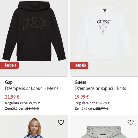
Iespēja
Iespēja
Gap
Guess
Džemperis ar kapuci · Melns
Džemperis ar kapuci · Balts
Pašreizējā cena
Pašreizējā cena
21,99
€
19,99
€
Regulārā cena
35,99 €
Regulārā cena
34,95 €
Zemākā cena
23,99 €
Zemākā cena
22,99 €