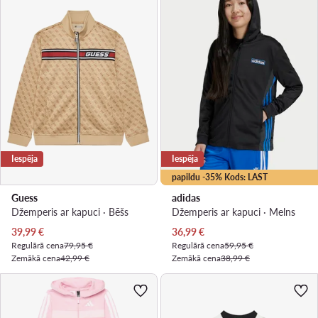
Iespēja
Iespēja
papildu -35% Kods: LAST
Guess
adidas
Džemperis ar kapuci · Bēšs
Džemperis ar kapuci · Melns
Pašreizējā cena
Pašreizējā cena
39,99
€
36,99
€
Regulārā cena
79,95 €
Regulārā cena
59,95 €
Zemākā cena
42,99 €
Zemākā cena
38,99 €