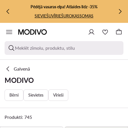
PĀRIET UZ GALVENO SATURU
PĀRIET UZ MEKLĒŠANU
Pēdējā vasaras elpa! Atlaides līdz -35%
SIEVIEŠU
VĪRIEŠU
ROKASSOMAS
Meklēt zīmolu, produktu, stilu
Galvenā
MODIVO
Bērni
Sievietes
Vīrieši
Produkti: 745