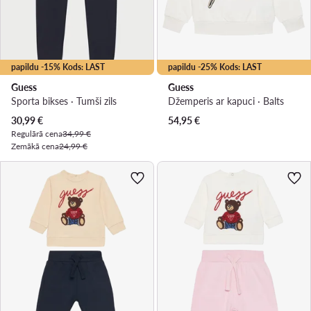
papildu -15% Kods: LAST
papildu -25% Kods: LAST
Guess
Guess
Sporta bikses · Tumši zils
Džemperis ar kapuci · Balts
Pašreizējā cena
30,99
€
54,95
€
Regulārā cena
34,99 €
Zemākā cena
24,99 €