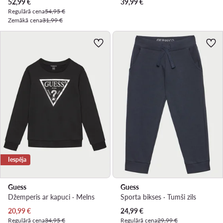
Pašreizējā cena
52,99
€
39,99
€
Regulārā cena
54,95 €
Zemākā cena
31,99 €
Iespēja
Guess
Guess
Džemperis ar kapuci · Melns
Sporta bikses · Tumši zils
Pašreizējā cena
Pašreizējā cena
20,99
€
24,99
€
Regulārā cena
34,95 €
Regulārā cena
29,99 €