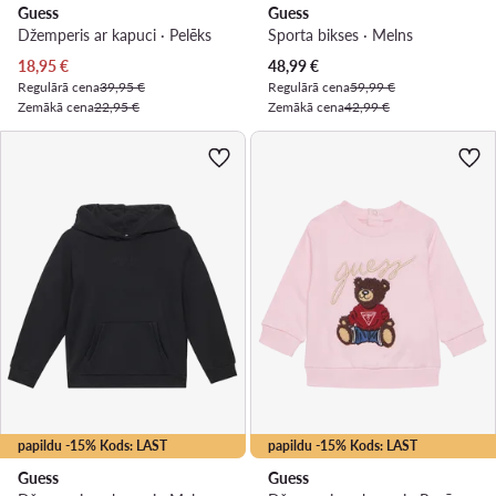
Guess
Guess
Džemperis ar kapuci · Pelēks
Sporta bikses · Melns
Pašreizējā cena
Pašreizējā cena
18,95
€
48,99
€
Regulārā cena
39,95 €
Regulārā cena
59,99 €
Zemākā cena
22,95 €
Zemākā cena
42,99 €
papildu -15% Kods: LAST
papildu -15% Kods: LAST
Guess
Guess