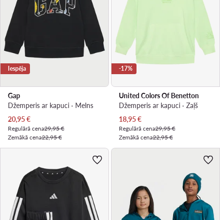
Iespēja
-17%
Gap
United Colors Of Benetton
Džemperis ar kapuci · Melns
Džemperis ar kapuci · Zaļš
Pašreizējā cena
Pašreizējā cena
20,95
€
18,95
€
Regulārā cena
29,95 €
Regulārā cena
29,95 €
Zemākā cena
22,95 €
Zemākā cena
22,95 €