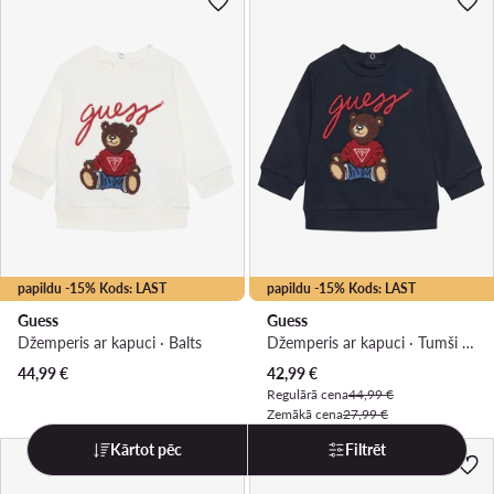
papildu -15% Kods: LAST
papildu -15% Kods: LAST
Guess
Guess
Džemperis ar kapuci · Balts
Džemperis ar kapuci · Tumši zils
Pašreizējā cena
44,99
€
42,99
€
Regulārā cena
44,99 €
Zemākā cena
27,99 €
Kārtot pēc
Filtrēt