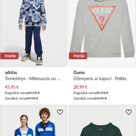
Iespēja
Iespēja
adidas
Guess
Treniņtērps · Mikimausis un draugi · Zils
Džemperis ar kapuci · Pelēks
Pašreizējā cena
Pašreizējā cena
45,95
€
20,99
€
Regulārā cena
69,95 €
Regulārā cena
39,95 €
Zemākā cena
49,95 €
Zemākā cena
23,99 €