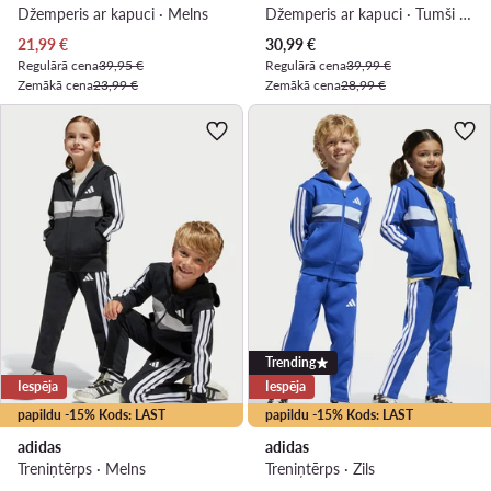
Džemperis ar kapuci · Melns
Džemperis ar kapuci · Tumši zils
Pašreizējā cena
Pašreizējā cena
21,99
€
30,99
€
Regulārā cena
39,95 €
Regulārā cena
39,99 €
Zemākā cena
23,99 €
Zemākā cena
28,99 €
Trending
Iespēja
Iespēja
papildu -15% Kods: LAST
papildu -15% Kods: LAST
adidas
adidas
Treniņtērps · Melns
Treniņtērps · Zils