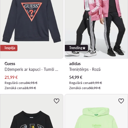
Iespēja
Trending
Guess
adidas
Džemperis ar kapuci · Tumši zils
Treniņtērps · Rozā
Pašreizējā cena
Pašreizējā cena
21,99
€
54,99
€
Regulārā cena
34,95 €
Regulārā cena
69,99 €
Zemākā cena
23,99 €
Zemākā cena
50,99 €