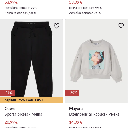
Pašreizējā cena
Pašreizējā cena
53,99
€
53,99
€
Regulārā cena
59,99 €
Regulārā cena
59,99 €
Zemākā cena
59,95 €
Zemākā cena
59,95 €
-19%
-20%
papildu -25% Kods: LAST
Guess
Mayoral
Sporta bikses · Melns
Džemperis ar kapuci · Pelēks
Pašreizējā cena
Pašreizējā cena
20,99
€
14,99
€
Regulārā cena
29,99 €
Regulārā cena
31,95 €