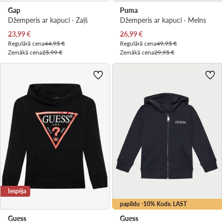
Gap
Puma
Džemperis ar kapuci · Zaļš
Džemperis ar kapuci · Melns
Pašreizējā cena
Pašreizējā cena
23,99
€
26,99
€
Regulārā cena
44,95 €
Regulārā cena
49,95 €
Zemākā cena
25,99 €
Zemākā cena
29,95 €
Iespēja
papildu -10% Kods: LAST
Guess
Guess