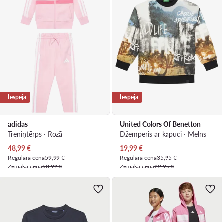
Iespēja
Iespēja
adidas
United Colors Of Benetton
Treniņtērps · Rozā
Džemperis ar kapuci · Melns
Pašreizējā cena
Pašreizējā cena
48,99
€
19,99
€
Regulārā cena
59,99 €
Regulārā cena
35,95 €
Zemākā cena
53,99 €
Zemākā cena
22,95 €