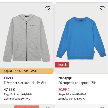
Iespēja
papildu -15% Kods: LAST
Guess
Napapijri
Džemperis ar kapuci · Pelēks
Džemperis ar kapuci · Zils
Pašreizējā cena
Pašreizējā cena
47,99
€
30,99
€
Regulārā cena
49,99 €
Regulārā cena
59,95 €
Zemākā cena
29,99 €
Zemākā cena
33,99 €