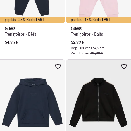
papildu -25% Kods: LAST
papildu -15% Kods: LAST
Guess
Guess
Treniņtērps · Bēšs
Treniņtērps · Balts
Pašreizējā cena
54,95
€
52,99
€
Regulārā cena
54,95 €
Zemākā cena
35,99 €