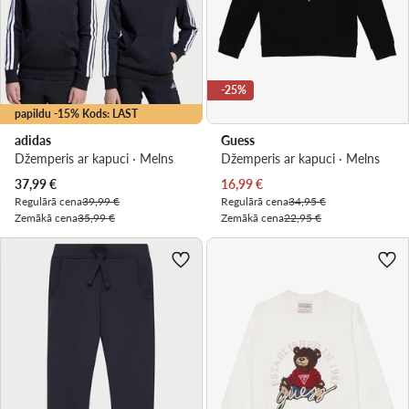
-25%
papildu -15% Kods: LAST
adidas
Guess
Džemperis ar kapuci · Melns
Džemperis ar kapuci · Melns
Pašreizējā cena
Pašreizējā cena
37,99
€
16,99
€
Regulārā cena
39,99 €
Regulārā cena
34,95 €
Zemākā cena
35,99 €
Zemākā cena
22,95 €