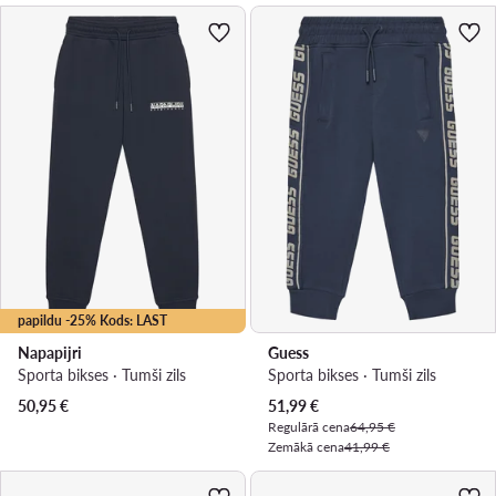
papildu -25% Kods: LAST
Napapijri
Guess
Sporta bikses · Tumši zils
Sporta bikses · Tumši zils
Pašreizējā cena
50,95
€
51,99
€
Regulārā cena
64,95 €
Zemākā cena
41,99 €