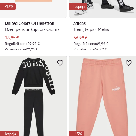
-17%
Iespēja
United Colors Of Benetton
adidas
Džemperis ar kapuci · Oranžs
Treniņtērps · Melns
Pašreizējā cena
Pašreizējā cena
18,95
€
56,99
€
Regulārā cena
29,95 €
Regulārā cena
69,99 €
Zemākā cena
22,95 €
Zemākā cena
62,99 €
Iespēja
-15%