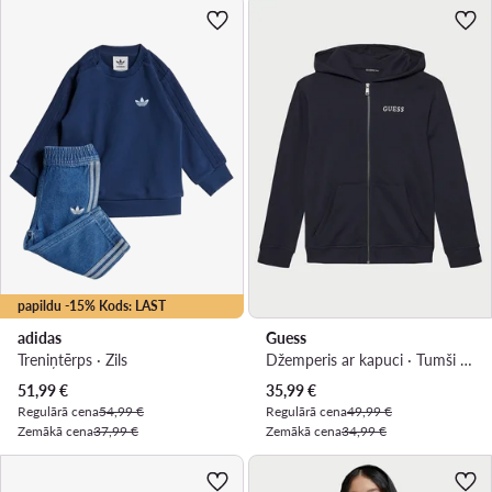
papildu -15% Kods: LAST
adidas
Guess
Treniņtērps · Zils
Džemperis ar kapuci · Tumši zils
Pašreizējā cena
Pašreizējā cena
51,99
€
35,99
€
Regulārā cena
54,99 €
Regulārā cena
49,99 €
Zemākā cena
37,99 €
Zemākā cena
34,99 €