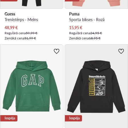
Guess
Puma
Treniņtērps · Melns
Sporta bikses · Rozā
Pašreizējā cena
Pašreizējā cena
48,99
€
15,95
€
Regulārā cena
59,99 €
Regulārā cena
24,95 €
Zemākā cena
51,99 €
Zemākā cena
18,95 €
Iespēja
Iespēja