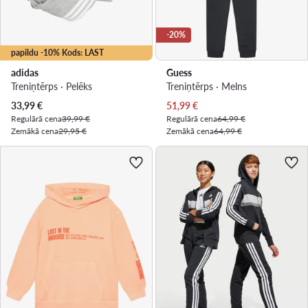
-20%
papildu -10% Kods: LAST
adidas
Guess
Treniņtērps · Pelēks
Treniņtērps · Melns
Pašreizējā cena
Pašreizējā cena
33,99
€
51,99
€
Regulārā cena
39,99 €
Regulārā cena
64,99 €
Zemākā cena
29,95 €
Zemākā cena
64,99 €