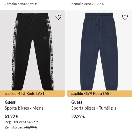
Zemākā cena
22,99 €
Zemākā cena
21,99 €
papildu -15% Kods: LAST
papildu -15% Kods: LAST
Guess
Guess
Sporta bikses · Melns
Sporta bikses · Tumši zils
Pašreizējā cena
61,99
€
39,99
€
Regulārā cena
64,95 €
Zemākā cena
41,99 €