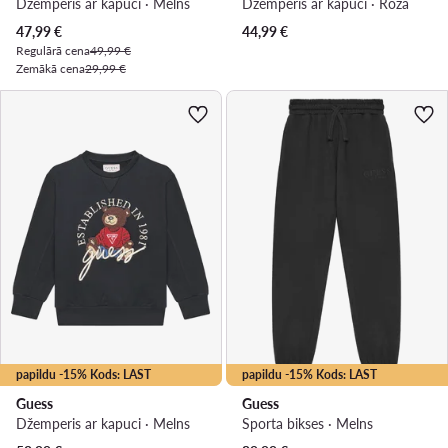
Džemperis ar kapuci · Melns
Džemperis ar kapuci · Rozā
Pašreizējā cena
47,99
€
44,99
€
Regulārā cena
49,99 €
Zemākā cena
29,99 €
papildu -15% Kods: LAST
papildu -15% Kods: LAST
Guess
Guess
Džemperis ar kapuci · Melns
Sporta bikses · Melns