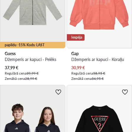
Iespēja
papildu -15% Kods: LAST
Guess
Gap
Džemperis ar kapuci · Pelēks
Džemperis ar kapuci · Koraļļu
Pašreizējā cena
Pašreizējā cena
37,99
€
30,99
€
Regulārā cena
39,99 €
Regulārā cena
58,95 €
Zemākā cena
28,99 €
Zemākā cena
34,95 €