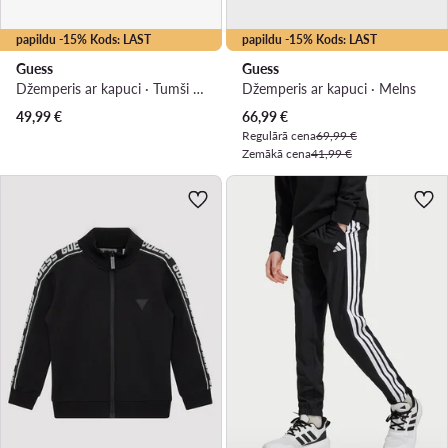
papildu -15% Kods: LAST
papildu -15% Kods: LAST
Guess
Guess
Džemperis ar kapuci · Tumši zils
Džemperis ar kapuci · Melns
Pašreizējā cena
49,99
€
66,99
€
Regulārā cena
69,99 €
Zemākā cena
41,99 €