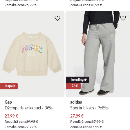
Zemākā cena
25,99 €
Zemākā cena
18,95 €
Trending
Iespēja
-26%
Gap
adidas
Džemperis ar kapuci · Bēšs
Sporta bikses · Pelēks
Pašreizējā cena
Pašreizējā cena
23,99
€
27,99
€
Regulārā cena
39,95 €
Regulārā cena
37,99 €
Zemākā cena
27,99 €
Zemākā cena
37,99 €