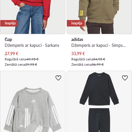
Iespēja
Iespēja
Gap
adidas
Džemperis ar kapuci · Sarkans
Džemperis ar kapuci · Simpsoni · Zaļš
Pašreizējā cena
Pašreizējā cena
27,99
€
33,99
€
Regulārā cena
49,95 €
Regulārā cena
54,95 €
Zemākā cena
29,95 €
Zemākā cena
36,99 €