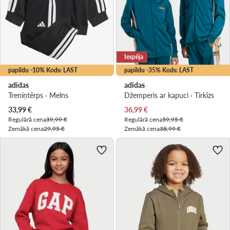
Iespēja
papildu -10% Kods: LAST
papildu -35% Kods: LAST
adidas
adidas
Treniņtērps · Melns
Džemperis ar kapuci · Tirkīzs
Pašreizējā cena
Pašreizējā cena
33,99
€
36,99
€
Regulārā cena
39,99 €
Regulārā cena
59,95 €
Zemākā cena
29,95 €
Zemākā cena
38,99 €