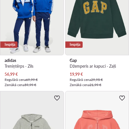
Iespēja
Iespēja
adidas
Gap
Treniņtērps · Zils
Džemperis ar kapuci · Zaļš
Pašreizējā cena
Pašreizējā cena
56,99
€
19,99
€
Regulārā cena
69,99 €
Regulārā cena
29,95 €
Zemākā cena
59,99 €
Zemākā cena
21,99 €