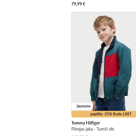
79,99
€
Jaunums
papildu -25% Kods: LAST
Tommy Hilfiger
Pārejas jaka · Tumši zils