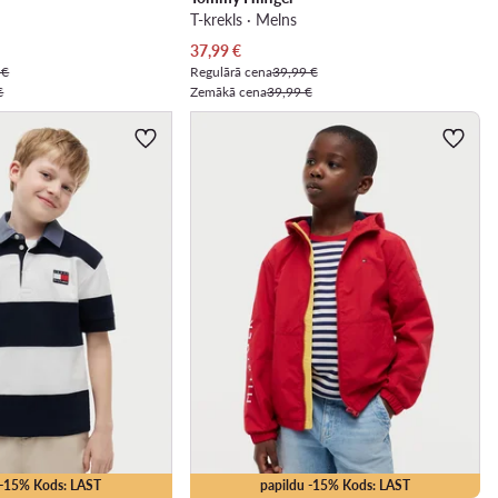
T-krekls · Melns
Pašreizējā cena
37,99
€
 €
Regulārā cena
39,99 €
€
Zemākā cena
39,99 €
 -15% Kods: LAST
papildu -15% Kods: LAST