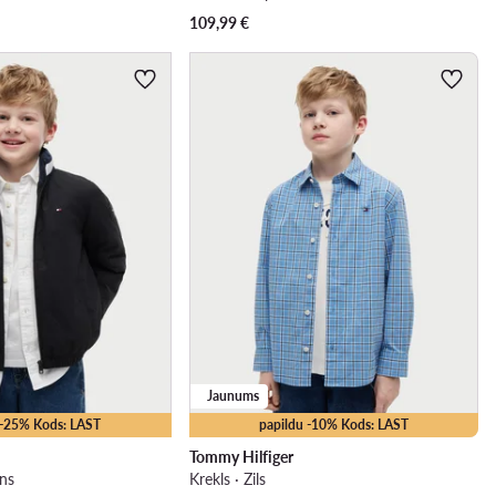
109,99
€
Jaunums
 -25% Kods: LAST
papildu -10% Kods: LAST
Tommy Hilfiger
lns
Krekls · Zils