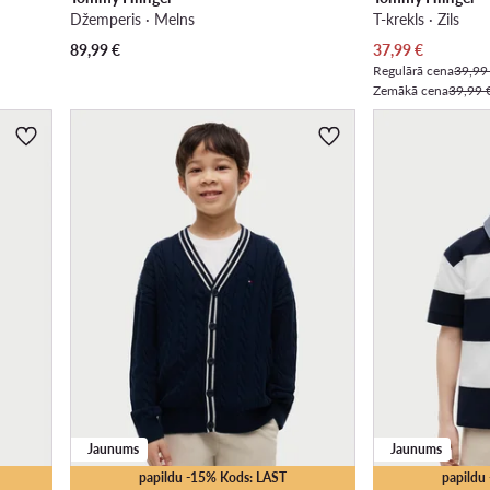
Džemperis · Melns
T-krekls · Zils
Pašreizējā cena
89,99
€
37,99
€
Regulārā cena
39,99
Zemākā cena
39,99 
Jaunums
Jaunums
papildu -15% Kods: LAST
papildu