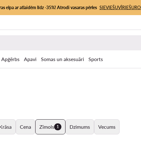
as elpa ar atlaidēm līdz -35%! Atrodi vasaras pērles
SIEVIEŠU
VĪRIEŠU
RO
Apģērbs
Apavi
Somas un aksesuāri
Sports
Krāsa
Cena
Zīmols
Dzimums
Vecums
1