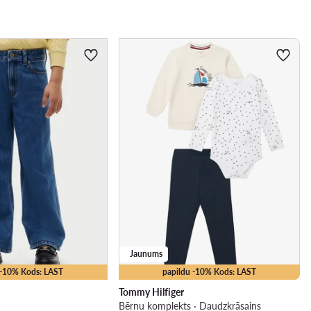
Jaunums
 -10% Kods: LAST
papildu -10% Kods: LAST
Tommy Hilfiger
s
Bērnu komplekts · Daudzkrāsains