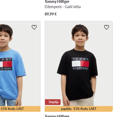
Tommy Hilfiger
s
Džemperis · Gaiši bēša
89,99
€
Iespēja
 -15% Kods: LAST
papildu -15% Kods: LAST
Tommy Hilfiger