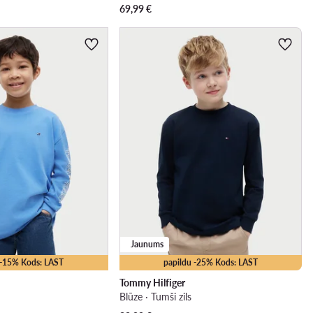
69,99
€
Jaunums
 -15% Kods: LAST
papildu -25% Kods: LAST
Tommy Hilfiger
Blūze · Tumši zils