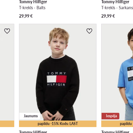
Tommy Hilfiger
Tommy Hilfiger
T-krekls · Balts
T-krekls · Sarkan
29,99
€
29,99
€
Jaunums
Iespēja
papildu -15% Kods: LAST
papildu
Tommy Hilfiger
Tommy Hilfiger