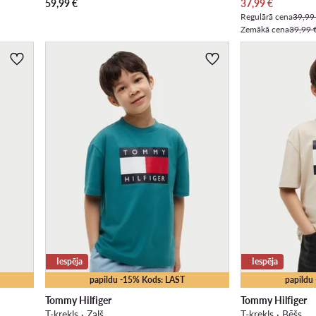
Pašreizējā cena
59,99
€
37,99
€
Regulārā cena
39,99
Zemākā cena
39,99 
Iespēja
Iespēja
papildu -15% Kods: LAST
papildu
Tommy Hilfiger
Tommy Hilfiger
T-krekls · Zaļš
T-krekls · Bēšs