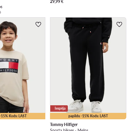
29,99
€
 €
€
Iespēja
 -15% Kods: LAST
papildu -15% Kods: LAST
Tommy Hilfiger
Sporta bikses · Melns