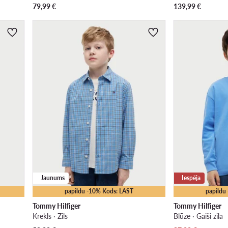
79,99
€
139,99
€
Jaunums
Iespēja
papildu -10% Kods: LAST
papildu
Tommy Hilfiger
Tommy Hilfiger
Krekls · Zils
Blūze · Gaiši zila