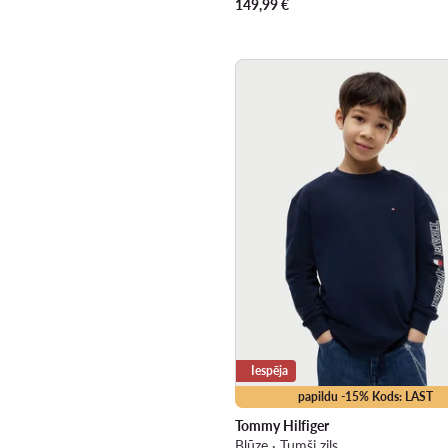
149,99
€
Iespēja
papildu -15% Kods: LAST
Tommy Hilfiger
Blūze · Tumši zils