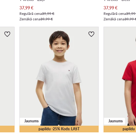
Pašreizējā cena
Pašreizējā cena
37,99
€
37,99
€
Regulārā cena
39,99 €
Regulārā cena
39,99
Zemākā cena
39,99 €
Zemākā cena
39,99 
Jaunums
Jaunums
papildu -25% Kods: LAST
papildu