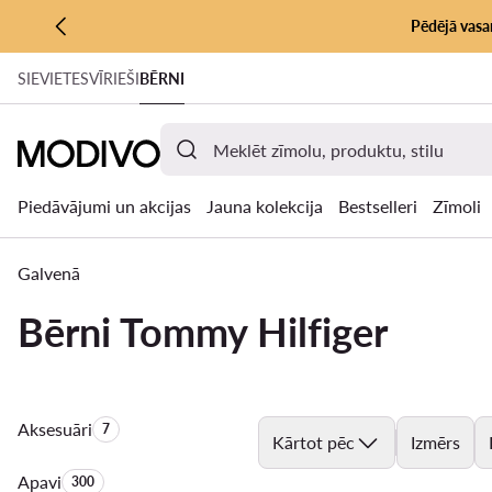
Pēdējā vasar
PĀRIET UZ GALVENO SATURU
SIEVIETES
VĪRIEŠI
BĒRNI
PĀRIET UZ MEKLĒŠANU
Piedāvājumi un akcijas
Jauna kolekcija
Bestselleri
Zīmoli
Galvenā
Bērni Tommy Hilfiger
Aksesuāri
Produktu skaits:
7
Kārtot pēc
Izmērs
Apavi
Produktu skaits:
300