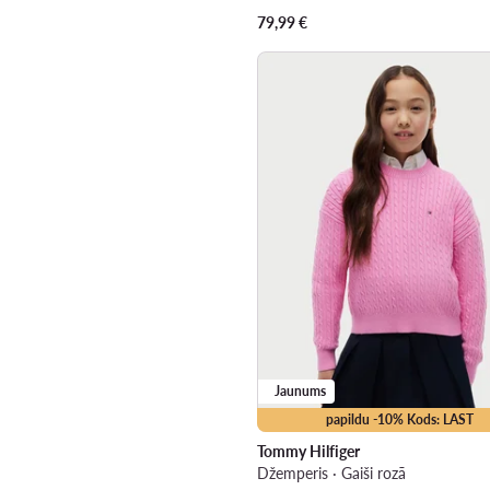
79,99
€
Jaunums
papildu -10% Kods: LAST
Tommy Hilfiger
Džemperis · Gaiši rozā