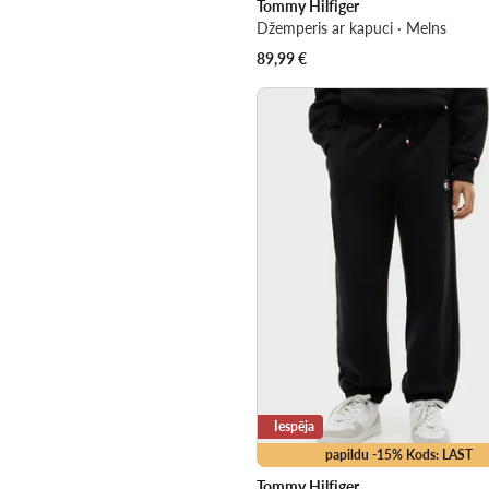
Tommy Hilfiger
Džemperis ar kapuci · Melns
89,99
€
Iespēja
papildu -15% Kods: LAST
Tommy Hilfiger