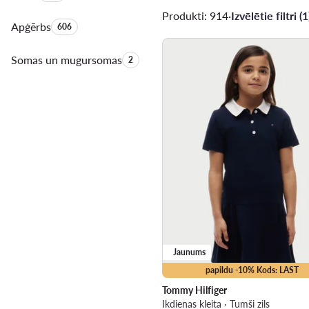
Produkti: 914
·
Izvēlētie filtri (1
Apģērbs
Produktu skaits:
606
Somas un mugursomas
Produktu skaits:
2
Jaunums
papildu -10% Kods: LAST
Tommy Hilfiger
Ikdienas kleita · Tumši zils