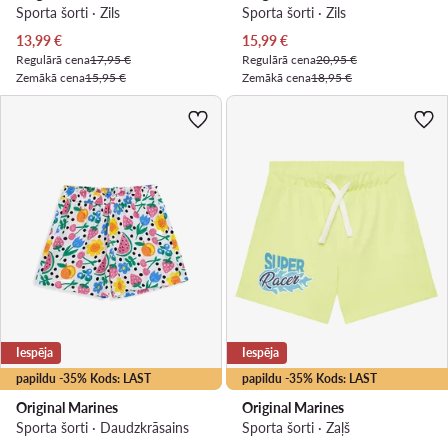
Sporta šorti · Zils
Sporta šorti · Zils
Pašreizējā cena
Pašreizējā cena
13,99
€
15,99
€
Regulārā cena
17,95 €
Regulārā cena
20,95 €
Zemākā cena
15,95 €
Zemākā cena
18,95 €
Iespēja
Iespēja
papildu -35% Kods: LAST
papildu -35% Kods: LAST
Original Marines
Original Marines
Sporta šorti · Daudzkrāsains
Sporta šorti · Zaļš