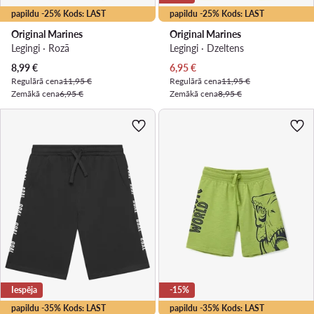
papildu -25% Kods: LAST
papildu -25% Kods: LAST
Original Marines
Original Marines
Legingi · Rozā
Legingi · Dzeltens
Pašreizējā cena
Pašreizējā cena
8,99
€
6,95
€
Regulārā cena
11,95 €
Regulārā cena
11,95 €
Zemākā cena
6,95 €
Zemākā cena
8,95 €
Iespēja
-15%
papildu -35% Kods: LAST
papildu -35% Kods: LAST