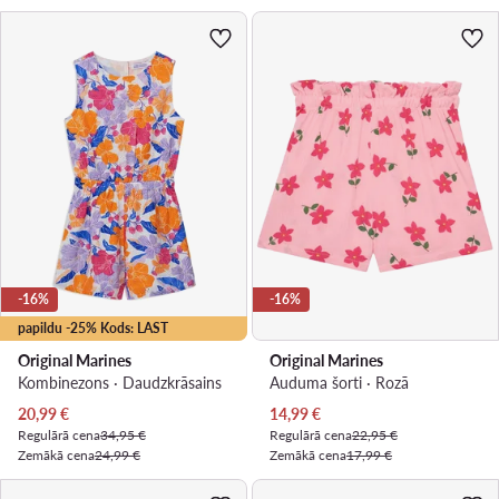
-16%
-16%
papildu -25% Kods: LAST
Original Marines
Original Marines
Kombinezons · Daudzkrāsains
Auduma šorti · Rozā
Pašreizējā cena
Pašreizējā cena
20,99
€
14,99
€
Regulārā cena
34,95 €
Regulārā cena
22,95 €
Zemākā cena
24,99 €
Zemākā cena
17,99 €