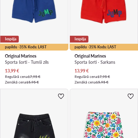
Iespēja
Iespēja
papildu -35% Kods: LAST
papildu -35% Kods: LAST
Original Marines
Original Marines
Sporta šorti · Tumši zils
Sporta šorti · Sarkans
Pašreizējā cena
Pašreizējā cena
13,99
€
13,99
€
Regulārā cena
17,95 €
Regulārā cena
17,95 €
Zemākā cena
15,95 €
Zemākā cena
15,95 €