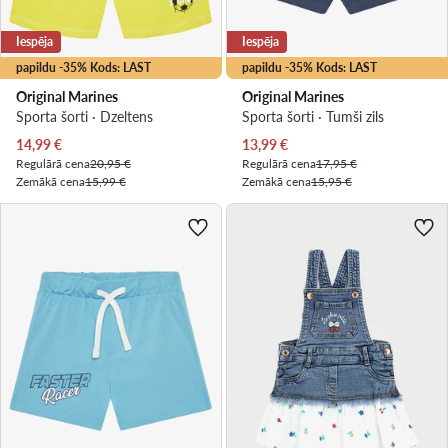
Iespēja
Iespēja
papildu -35% Kods: LAST
papildu -35% Kods: LAST
Original Marines
Original Marines
Sporta šorti · Dzeltens
Sporta šorti · Tumši zils
Pašreizējā cena
Pašreizējā cena
14,99
€
13,99
€
Regulārā cena
20,95 €
Regulārā cena
17,95 €
Zemākā cena
15,99 €
Zemākā cena
15,95 €