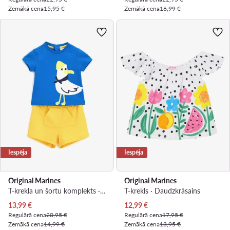
Zemākā cena
15,95 €
Zemākā cena
16,99 €
Iespēja
Iespēja
Original Marines
Original Marines
T-krekla un šortu komplekts · Daudzkrāsains
T-krekls · Daudzkrāsains
Pašreizējā cena
Pašreizējā cena
13,99
€
12,99
€
Regulārā cena
20,95 €
Regulārā cena
17,95 €
Zemākā cena
14,99 €
Zemākā cena
13,95 €