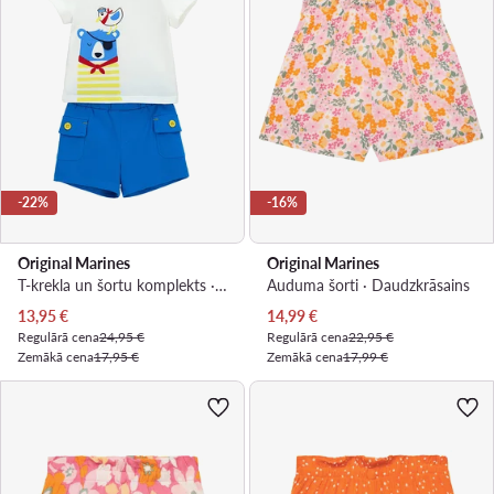
-22%
-16%
Original Marines
Original Marines
T-krekla un šortu komplekts · Balts
Auduma šorti · Daudzkrāsains
Pašreizējā cena
Pašreizējā cena
13,95
€
14,99
€
Regulārā cena
24,95 €
Regulārā cena
22,95 €
Zemākā cena
17,95 €
Zemākā cena
17,99 €