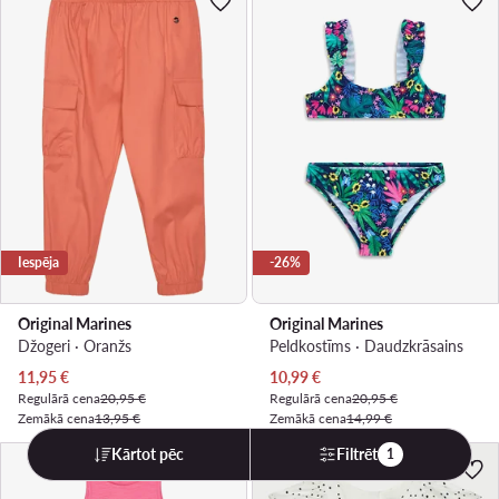
Iespēja
-26%
Original Marines
Original Marines
Džogeri · Oranžs
Peldkostīms · Daudzkrāsains
Pašreizējā cena
Pašreizējā cena
11,95
€
10,99
€
Regulārā cena
20,95 €
Regulārā cena
20,95 €
Zemākā cena
13,95 €
Zemākā cena
14,99 €
Kārtot pēc
Filtrēt
1