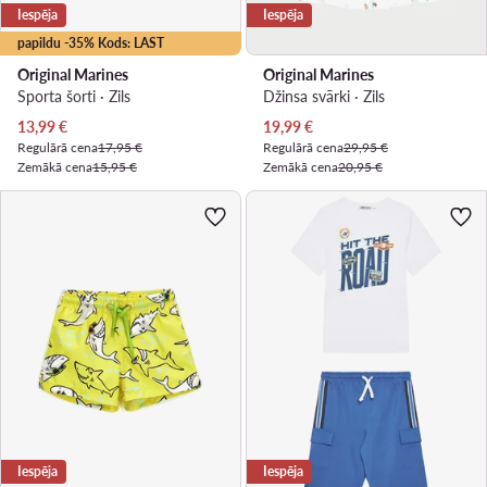
Iespēja
Iespēja
papildu -35% Kods: LAST
Original Marines
Original Marines
Sporta šorti · Zils
Džinsa svārki · Zils
Pašreizējā cena
Pašreizējā cena
13,99
€
19,99
€
Regulārā cena
17,95 €
Regulārā cena
29,95 €
Zemākā cena
15,95 €
Zemākā cena
20,95 €
Iespēja
Iespēja