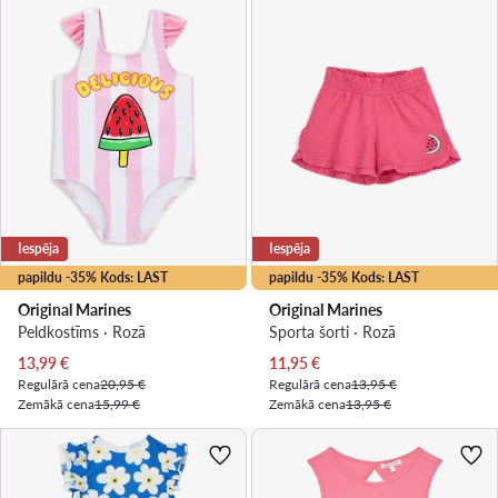
Iespēja
Iespēja
papildu -35% Kods: LAST
papildu -35% Kods: LAST
Original Marines
Original Marines
Peldkostīms · Rozā
Sporta šorti · Rozā
Pašreizējā cena
Pašreizējā cena
13,99
€
11,95
€
Regulārā cena
20,95 €
Regulārā cena
13,95 €
Zemākā cena
15,99 €
Zemākā cena
13,95 €