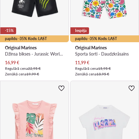
-15%
Iespēja
papildu -35% Kods: LAST
papildu -35% Kods: LAST
Original Marines
Original Marines
Džinsa bikses · Jurassic World · Melns
Sporta šorti · Daudzkrāsains
Pašreizējā cena
Pašreizējā cena
16,99
€
11,99
€
Regulārā cena
22,95 €
Regulārā cena
15,95 €
Zemākā cena
19,99 €
Zemākā cena
13,95 €