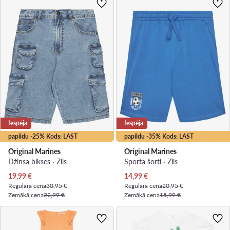
Iespēja
Iespēja
papildu -25% Kods: LAST
papildu -35% Kods: LAST
Original Marines
Original Marines
Džinsa bikses · Zils
Sporta šorti · Zils
Pašreizējā cena
Pašreizējā cena
19,99
€
14,99
€
Regulārā cena
30,95 €
Regulārā cena
20,95 €
Zemākā cena
22,99 €
Zemākā cena
15,99 €