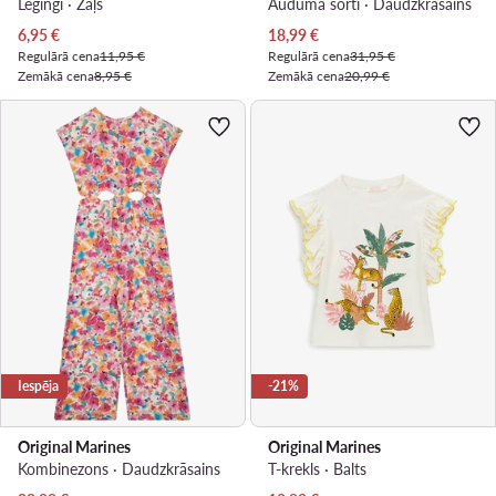
Legingi · Zaļš
Auduma šorti · Daudzkrāsains
Pašreizējā cena
Pašreizējā cena
6,95
€
18,99
€
Regulārā cena
11,95 €
Regulārā cena
31,95 €
Zemākā cena
8,95 €
Zemākā cena
20,99 €
Iespēja
-21%
Original Marines
Original Marines
Kombinezons · Daudzkrāsains
T-krekls · Balts