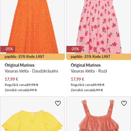
-21%
-21%
papildu -25% Kods: LAST
papildu -25% Kods: LAST
Original Marines
Original Marines
Vasaras kleita · Daudzkrāsains
Vasaras kleita · Rozā
Pašreizējā cena
Pašreizējā cena
17,99
€
17,99
€
Regulārā cena
29,95 €
Regulārā cena
29,95 €
Zemākā cena
22,99 €
Zemākā cena
22,99 €