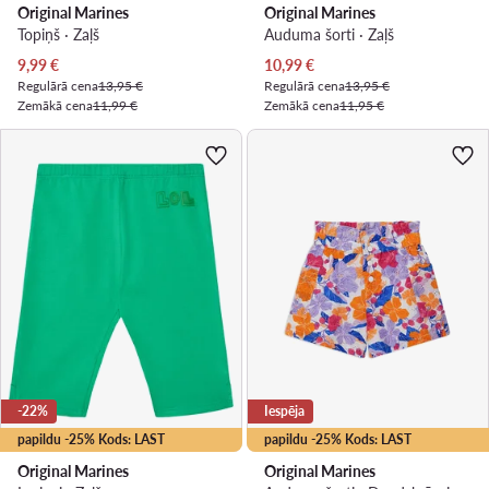
Original Marines
Original Marines
Topiņš · Zaļš
Auduma šorti · Zaļš
Pašreizējā cena
Pašreizējā cena
9,99
€
10,99
€
Regulārā cena
13,95 €
Regulārā cena
13,95 €
Zemākā cena
11,99 €
Zemākā cena
11,95 €
-22%
Iespēja
papildu -25% Kods: LAST
papildu -25% Kods: LAST
Original Marines
Original Marines