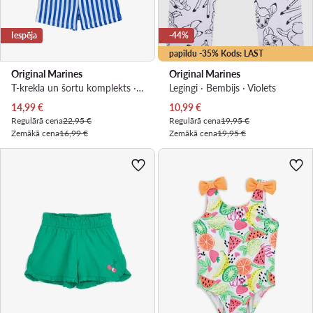
Iespēja
-44%
papildu -35% Kods: LAST
Original Marines
Original Marines
T-krekla un šortu komplekts · Balts
Legingi · Bembijs · Violets
Pašreizējā cena
Pašreizējā cena
14,99
€
10,99
€
Regulārā cena
22,95 €
Regulārā cena
19,95 €
Zemākā cena
16,99 €
Zemākā cena
19,95 €