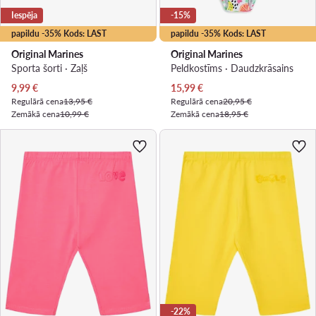
Iespēja
-15%
papildu -35% Kods: LAST
papildu -35% Kods: LAST
Original Marines
Original Marines
Sporta šorti · Zaļš
Peldkostīms · Daudzkrāsains
Pašreizējā cena
Pašreizējā cena
9,99
€
15,99
€
Regulārā cena
13,95 €
Regulārā cena
20,95 €
Zemākā cena
10,99 €
Zemākā cena
18,95 €
-22%