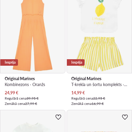
Iespēja
Iespēja
Original Marines
Original Marines
Kombinezons · Oranžs
T-krekla un šortu komplekts · Dzeltens
Pašreizējā cena
Pašreizējā cena
24,99
€
14,99
€
Regulārā cena
39,95 €
Regulārā cena
22,95 €
Zemākā cena
27,99 €
Zemākā cena
16,99 €