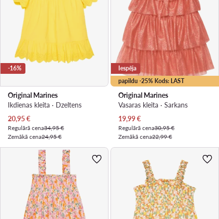
-16%
Iespēja
papildu -25% Kods: LAST
Original Marines
Original Marines
Ikdienas kleita · Dzeltens
Vasaras kleita · Sarkans
Pašreizējā cena
Pašreizējā cena
20,95
€
19,99
€
Regulārā cena
34,95 €
Regulārā cena
30,95 €
Zemākā cena
24,95 €
Zemākā cena
22,99 €