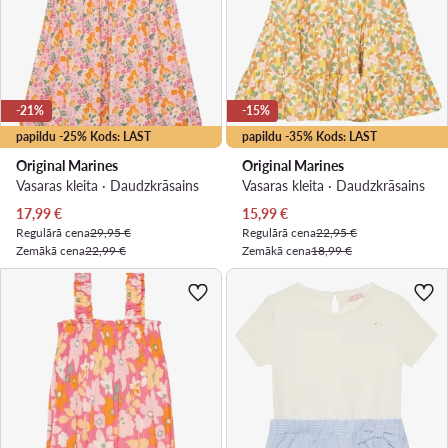
-21%
-15%
papildu -25% Kods: LAST
papildu -35% Kods: LAST
Original Marines
Original Marines
Vasaras kleita · Daudzkrāsains
Vasaras kleita · Daudzkrāsains
Pašreizējā cena
Pašreizējā cena
17,99
€
15,99
€
Regulārā cena
29,95 €
Regulārā cena
22,95 €
Zemākā cena
22,99 €
Zemākā cena
18,99 €