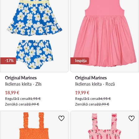
-17%
Iespēja
Original Marines
Original Marines
Ikdienas kleita · Zils
Ikdienas kleita · Rozā
Pašreizējā cena
Pašreizējā cena
18,99
€
19,99
€
Regulārā cena
31,95 €
Regulārā cena
34,95 €
Zemākā cena
22,99 €
Zemākā cena
22,99 €