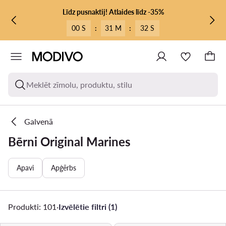
PĀRIET UZ GALVENO SATURU
PĀRIET UZ MEKLĒŠANU
Līdz pusnaktij! Atlaides līdz -35%
00 S
:
31 M
:
30 S
Meklēt zīmolu, produktu, stilu
Galvenā
Bērni Original Marines
Apavi
Apģērbs
Produkti: 101
·
Izvēlētie filtri (1)