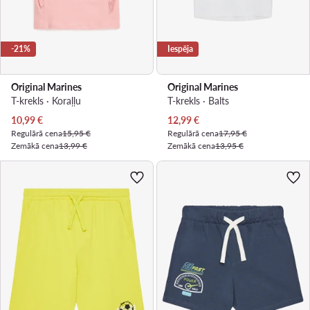
-21%
Iespēja
Original Marines
Original Marines
T-krekls · Koraļļu
T-krekls · Balts
Pašreizējā cena
Pašreizējā cena
10,99
€
12,99
€
Regulārā cena
15,95 €
Regulārā cena
17,95 €
Zemākā cena
13,99 €
Zemākā cena
13,95 €