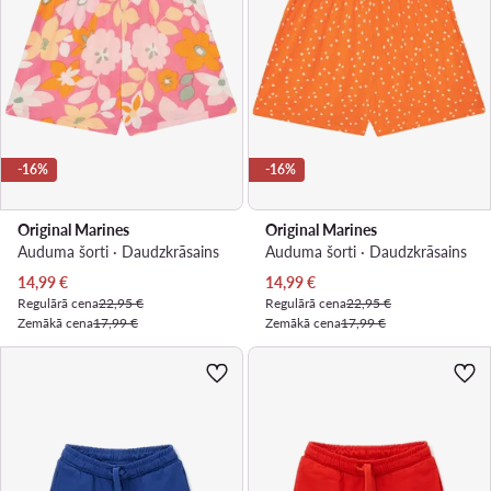
-16%
-16%
Original Marines
Original Marines
Auduma šorti · Daudzkrāsains
Auduma šorti · Daudzkrāsains
Pašreizējā cena
Pašreizējā cena
14,99
€
14,99
€
Regulārā cena
22,95 €
Regulārā cena
22,95 €
Zemākā cena
17,99 €
Zemākā cena
17,99 €