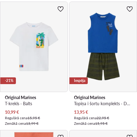
-21%
Iespēja
Original Marines
Original Marines
T-krekls · Balts
Topiņa i šortu komplekts · Daudzkrāsains
Pašreizējā cena
Pašreizējā cena
10,99
€
13,95
€
Regulārā cena
15,95 €
Regulārā cena
22,95 €
Zemākā cena
13,99 €
Zemākā cena
15,95 €