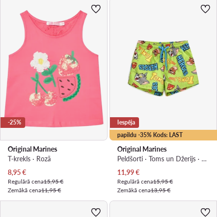
-25%
Iespēja
papildu -35% Kods: LAST
Original Marines
Original Marines
T-krekls · Rozā
Peldšorti · Toms un Džerijs · Zaļš
Pašreizējā cena
Pašreizējā cena
8,95
€
11,99
€
Regulārā cena
15,95 €
Regulārā cena
15,95 €
Zemākā cena
11,95 €
Zemākā cena
13,95 €