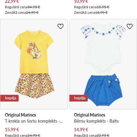
Pašreizējā cena
Pašreizējā cena
22,99
€
10,99
€
Regulārā cena
34,95 €
Regulārā cena
15,95 €
Zemākā cena
24,99 €
Zemākā cena
13,99 €
Iespēja
Iespēja
Original Marines
Original Marines
T-krekla un šortu komplekts · Dzeltens
Bērnu komplekts · Balts
Pašreizējā cena
Pašreizējā cena
15,99
€
14,99
€
Regulārā cena
24,95 €
Regulārā cena
22,95 €