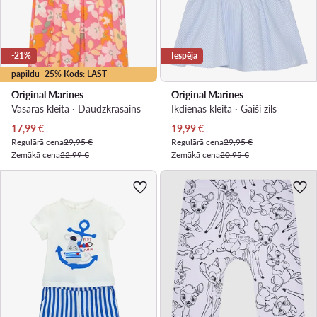
-21%
Iespēja
papildu -25% Kods: LAST
Original Marines
Original Marines
Vasaras kleita · Daudzkrāsains
Ikdienas kleita · Gaiši zils
Pašreizējā cena
Pašreizējā cena
17,99
€
19,99
€
Regulārā cena
29,95 €
Regulārā cena
29,95 €
Zemākā cena
22,99 €
Zemākā cena
20,95 €