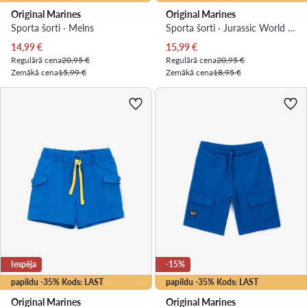
Original Marines
Original Marines
Sporta šorti · Melns
Sporta šorti · Jurassic World · Zaļš
Pašreizējā cena
Pašreizējā cena
14,99
€
15,99
€
Regulārā cena
20,95 €
Regulārā cena
20,95 €
Zemākā cena
15,99 €
Zemākā cena
18,95 €
Iespēja
-15%
papildu -35% Kods: LAST
papildu -35% Kods: LAST
Original Marines
Original Marines