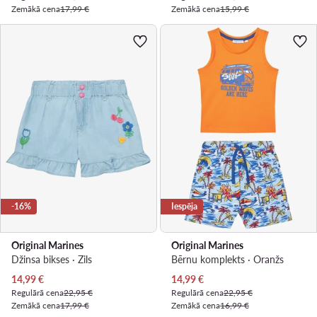
Zemākā cena
17,99 €
Zemākā cena
15,99 €
-16%
Iespēja
Original Marines
Original Marines
Džinsa bikses · Zils
Bērnu komplekts · Oranžs
Pašreizējā cena
Pašreizējā cena
14,99
€
14,99
€
Regulārā cena
22,95 €
Regulārā cena
22,95 €
Zemākā cena
17,99 €
Zemākā cena
16,99 €