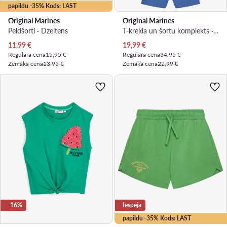
papildu -35% Kods: LAST
Original Marines
Original Marines
Peldšorti · Dzeltens
T-krekla un šortu komplekts · Balts
Pašreizējā cena
Pašreizējā cena
11,99
€
19,99
€
Regulārā cena
15,95 €
Regulārā cena
34,95 €
Zemākā cena
13,95 €
Zemākā cena
22,99 €
-16%
Iespēja
papildu -35% Kods: LAST