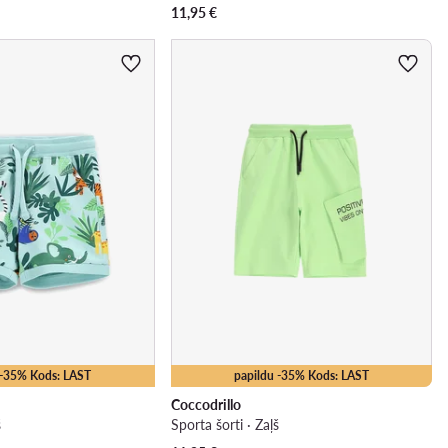
11,95
€
 -35% Kods: LAST
papildu -35% Kods: LAST
Coccodrillo
š
Sporta šorti · Zaļš