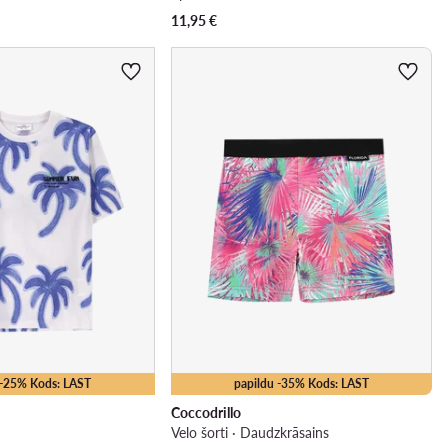
11,95
€
 -25% Kods: LAST
papildu -35% Kods: LAST
Coccodrillo
Velo šorti · Daudzkrāsains