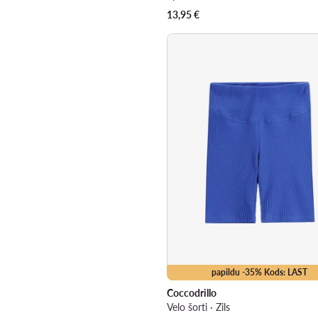
13,95
€
papildu -35% Kods: LAST
Coccodrillo
Velo šorti · Zils