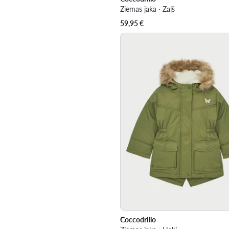
Ziemas jaka · Zaļš
59,95
€
Coccodrillo