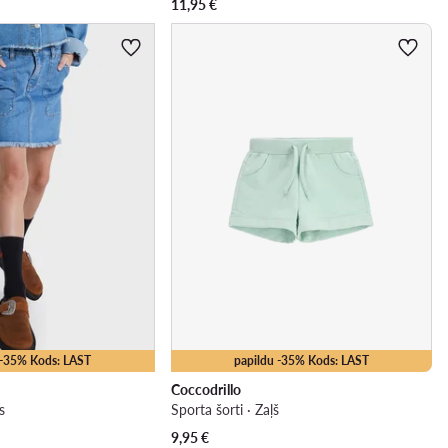
11,95
€
 -35% Kods: LAST
papildu -35% Kods: LAST
Coccodrillo
s
Sporta šorti · Zaļš
9,95
€