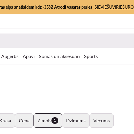
as elpa ar atlaidēm līdz -35%! Atrodi vasaras pērles
SIEVIEŠU
VĪRIEŠU
RO
Apģērbs
Apavi
Somas un aksesuāri
Sports
Krāsa
Cena
Zīmols
Dzimums
Vecums
1