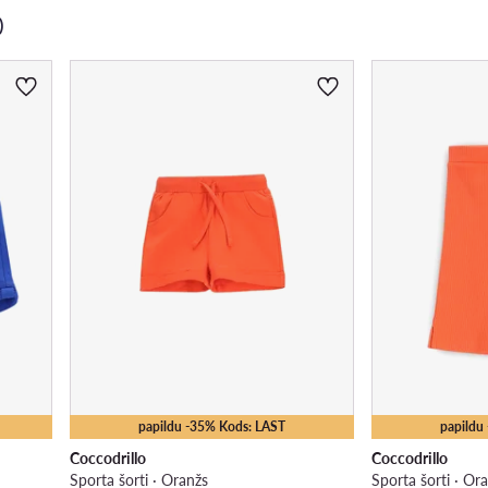
)
papildu -35% Kods: LAST
papildu
Coccodrillo
Coccodrillo
Sporta šorti · Oranžs
Sporta šorti · Or