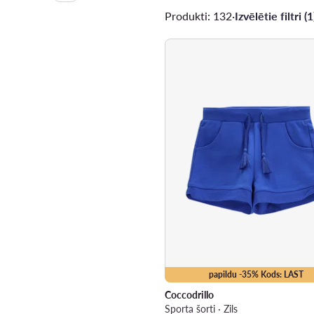
Produkti: 132
·
Izvēlētie filtri (1
papildu -35% Kods: LAST
Coccodrillo
Sporta šorti · Zils