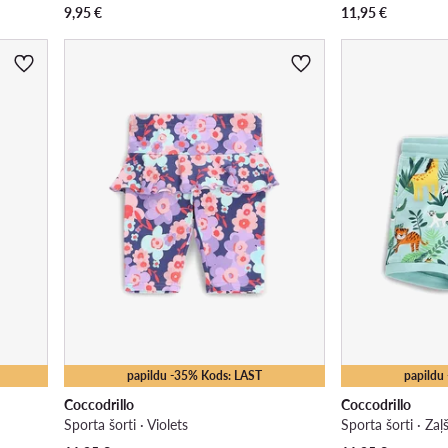
9,95
€
11,95
€
papildu -35% Kods: LAST
papildu
Coccodrillo
Coccodrillo
Sporta šorti · Violets
Sporta šorti · Zaļ