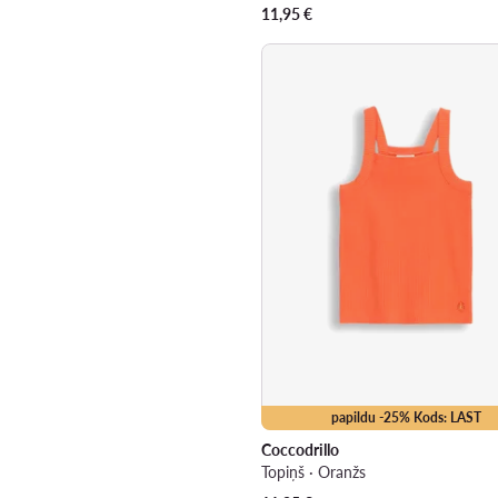
11,95
€
papildu -25% Kods: LAST
Coccodrillo
Topiņš · Oranžs