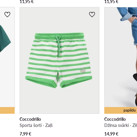
11,95
€
11,95
€
papildu
Coccodrillo
Coccodrillo
Sporta šorti · Zaļš
Džinsa svārki · Zil
Pašreizējā cena
Pašreizējā cena
7,99
€
14,99
€