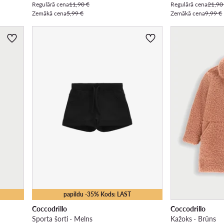
Regulārā cena
11,90 €
Regulārā cena
21,90
Zemākā cena
5,99 €
Zemākā cena
9,99 €
papildu -35% Kods: LAST
Coccodrillo
Coccodrillo
Sporta šorti · Melns
Kažoks · Brūns