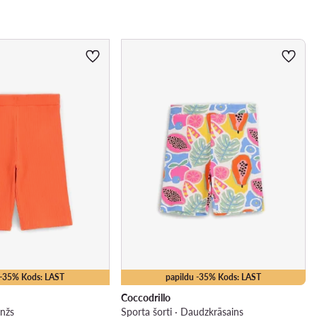
 -35% Kods: LAST
papildu -35% Kods: LAST
Coccodrillo
anžs
Sporta šorti · Daudzkrāsains