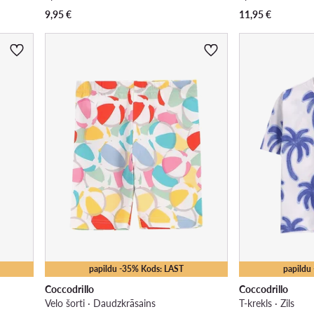
9,95
€
11,95
€
papildu -35% Kods: LAST
papildu
Coccodrillo
Coccodrillo
Velo šorti · Daudzkrāsains
T-krekls · Zils