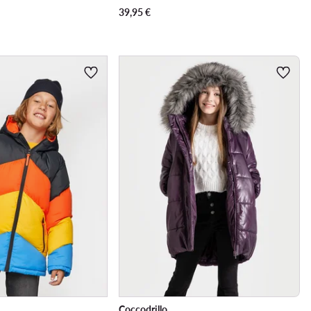
39,95
€
Coccodrillo