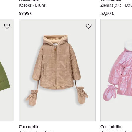
Kažoks · Brūns
Ziemas jaka · Da
59,95
€
57,50
€
Coccodrillo
Coccodrillo