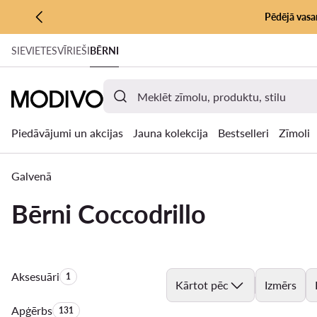
Pēdējā vasar
PĀRIET UZ GALVENO SATURU
SIEVIETES
VĪRIEŠI
BĒRNI
PĀRIET UZ MEKLĒŠANU
Piedāvājumi un akcijas
Jauna kolekcija
Bestselleri
Zīmoli
Galvenā
Bērni Coccodrillo
Aksesuāri
Produktu skaits:
1
Kārtot pēc
Izmērs
Apģērbs
Produktu skaits:
131