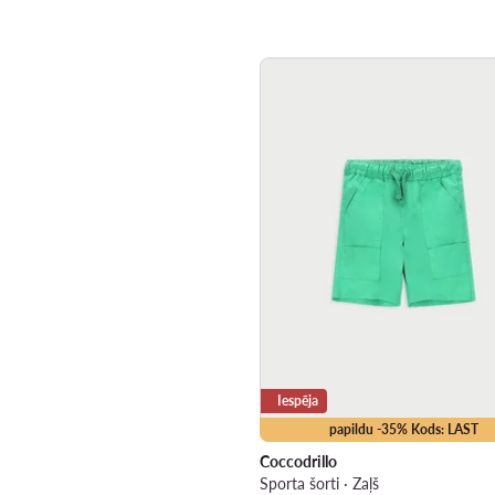
Iespēja
papildu -35% Kods: LAST
Coccodrillo
Sporta šorti · Zaļš