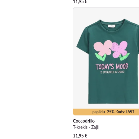
11,95
€
papildu -25% Kods: LAST
Coccodrillo
T-krekls · Zaļš
11,95
€