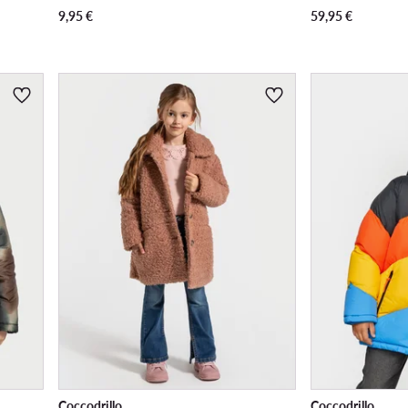
9,95
€
59,95
€
Coccodrillo
Coccodrillo