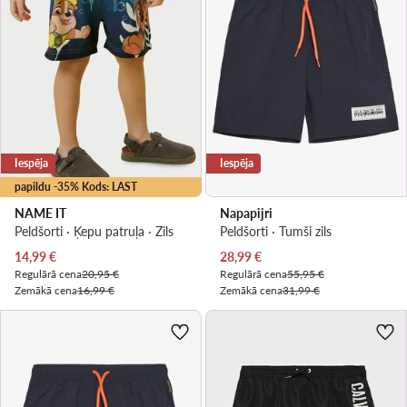
Iespēja
Iespēja
papildu -35% Kods: LAST
NAME IT
Napapijri
Peldšorti · Ķepu patruļa · Zils
Peldšorti · Tumši zils
Pašreizējā cena
Pašreizējā cena
14,99
€
28,99
€
Regulārā cena
20,95 €
Regulārā cena
55,95 €
Zemākā cena
16,99 €
Zemākā cena
31,99 €