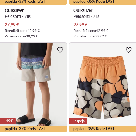
papildu -35% Kods: LAST
papildu -35% Kods: LAST
Quiksilver
Quiksilver
Peldšorti · Zils
Peldšorti · Zils
Pašreizējā cena
Pašreizējā cena
27,99
€
27,99
€
Regulārā cena
42,99 €
Regulārā cena
42,99 €
Zemākā cena
30,99 €
Zemākā cena
30,99 €
-19%
Iespēja
papildu -35% Kods: LAST
papildu -35% Kods: LAST