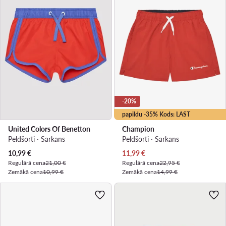
-20%
papildu -35% Kods: LAST
United Colors Of Benetton
Champion
Peldšorti · Sarkans
Peldšorti · Sarkans
Pašreizējā cena
Pašreizējā cena
10,99
€
11,99
€
Regulārā cena
21,00 €
Regulārā cena
22,95 €
Zemākā cena
10,99 €
Zemākā cena
14,99 €