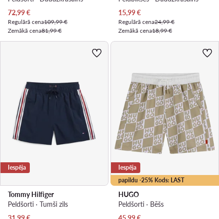
Pašreizējā cena
Pašreizējā cena
72,99
€
15,99
€
Regulārā cena
109,99 €
Regulārā cena
24,99 €
Zemākā cena
81,99 €
Zemākā cena
18,99 €
Iespēja
Iespēja
papildu -25% Kods: LAST
Tommy Hilfiger
HUGO
Peldšorti · Tumši zils
Peldšorti · Bēšs
Pašreizējā cena
Pašreizējā cena
31,99
€
45,99
€