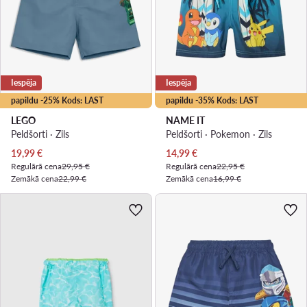
Iespēja
Iespēja
papildu -25% Kods: LAST
papildu -35% Kods: LAST
LEGO
NAME IT
Peldšorti · Zils
Peldšorti · Pokemon · Zils
Pašreizējā cena
Pašreizējā cena
19,99
€
14,99
€
Regulārā cena
29,95 €
Regulārā cena
22,95 €
Zemākā cena
22,99 €
Zemākā cena
16,99 €