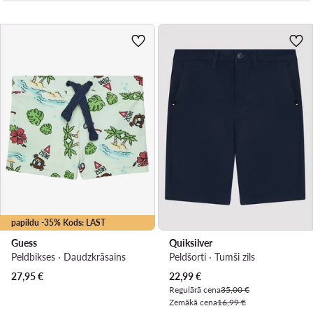
papildu -35% Kods: LAST
Guess
Quiksilver
Peldbikses · Daudzkrāsains
Peldšorti · Tumši zils
Pašreizējā cena
27,95
€
22,99
€
Regulārā cena
35,00 €
Zemākā cena
16,99 €