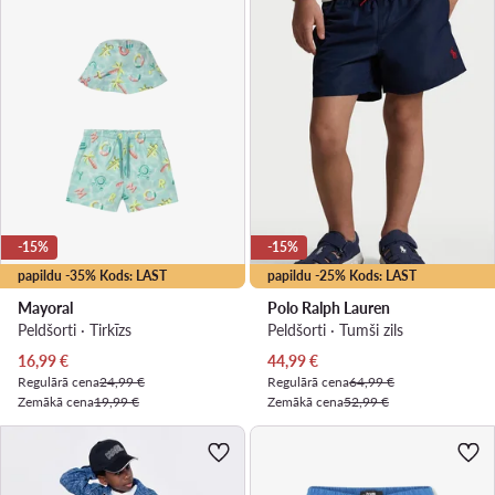
-15%
-15%
papildu -35% Kods: LAST
papildu -25% Kods: LAST
Mayoral
Polo Ralph Lauren
Peldšorti · Tirkīzs
Peldšorti · Tumši zils
Pašreizējā cena
Pašreizējā cena
16,99
€
44,99
€
Regulārā cena
24,99 €
Regulārā cena
64,99 €
Zemākā cena
19,99 €
Zemākā cena
52,99 €