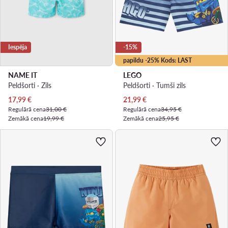
Iespēja
-15%
papildu -25% Kods: LAST
NAME IT
LEGO
Peldšorti · Zils
Peldšorti · Tumši zils
Pašreizējā cena
Pašreizējā cena
17,99
€
21,99
€
Regulārā cena
31,00 €
Regulārā cena
34,95 €
Zemākā cena
19,99 €
Zemākā cena
25,95 €