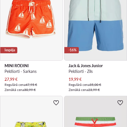
Iespēja
-16%
MINI RODINI
Jack & Jones Junior
Peldšorti · Sarkans
Peldšorti · Zils
Pašreizējā cena
Pašreizējā cena
27,99
€
19,99
€
Regulārā cena
47,95 €
Regulārā cena
35,00 €
Zemākā cena
30,99 €
Zemākā cena
23,99 €