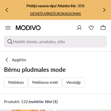
PĀRIET UZ GALVENO SATURU
PĀRIET UZ MEKLĒŠANU
Pēdējā vasaras elpa! Atlaides līdz -35%
SIEVIEŠU
VĪRIEŠU
ROKASSOMAS
Meklēt zīmolu, produktu, stilu
Apģērbs
Bērnu pludmales mode
Peldbikses
Peldēšanas krekli
Viendaļīgi
Produkti: 132
·
Izvēlētie filtri (1)