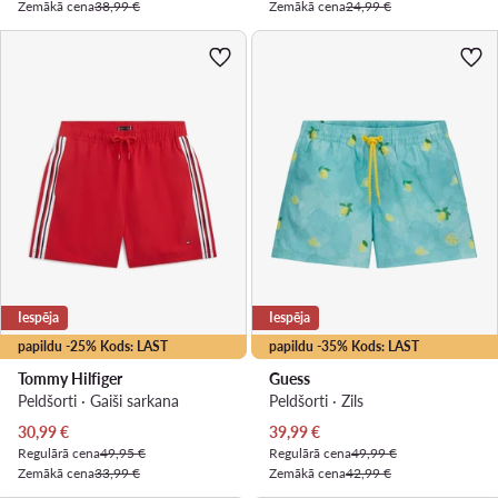
Zemākā cena
38,99 €
Zemākā cena
24,99 €
Iespēja
Iespēja
papildu -25% Kods: LAST
papildu -35% Kods: LAST
Tommy Hilfiger
Guess
Peldšorti · Gaiši sarkana
Peldšorti · Zils
Pašreizējā cena
Pašreizējā cena
30,99
€
39,99
€
Regulārā cena
49,95 €
Regulārā cena
49,99 €
Zemākā cena
33,99 €
Zemākā cena
42,99 €