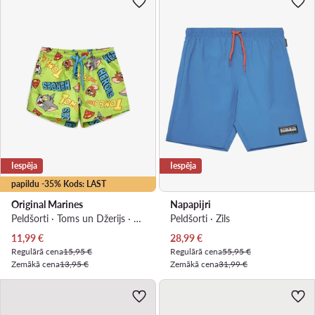
Iespēja
Iespēja
papildu -35% Kods: LAST
Original Marines
Napapijri
Peldšorti · Toms un Džerijs · Zaļš
Peldšorti · Zils
Pašreizējā cena
Pašreizējā cena
11,99
€
28,99
€
Regulārā cena
15,95 €
Regulārā cena
55,95 €
Zemākā cena
13,95 €
Zemākā cena
31,99 €