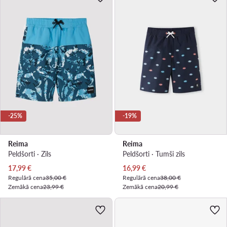
-25%
-19%
Reima
Reima
Peldšorti · Zils
Peldšorti · Tumši zils
Pašreizējā cena
Pašreizējā cena
17,99
€
16,99
€
Regulārā cena
35,00 €
Regulārā cena
38,00 €
Zemākā cena
23,99 €
Zemākā cena
20,99 €