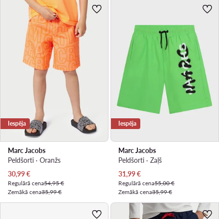
Iespēja
Iespēja
Marc Jacobs
Marc Jacobs
Peldšorti · Oranžs
Peldšorti · Zaļš
Pašreizējā cena
Pašreizējā cena
30,99
€
31,99
€
Regulārā cena
54,95 €
Regulārā cena
55,00 €
Zemākā cena
35,99 €
Zemākā cena
35,99 €