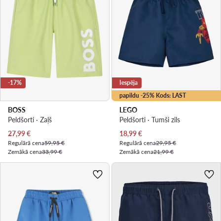
-17%
Iespēja
papildu -25% Kods: LAST
BOSS
LEGO
Peldšorti · Zaļš
Peldšorti · Tumši zils
Pašreizējā cena
Pašreizējā cena
27,99
€
18,99
€
Regulārā cena
59,95 €
Regulārā cena
29,95 €
Zemākā cena
33,99 €
Zemākā cena
21,99 €