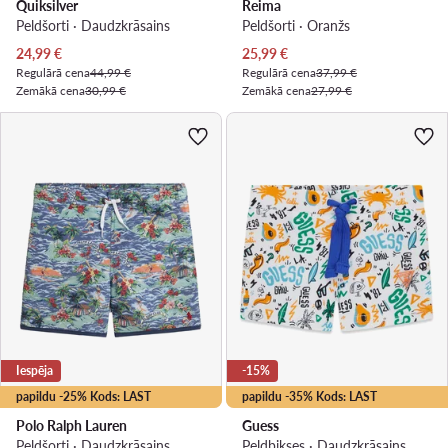
Quiksilver
Reima
Peldšorti · Daudzkrāsains
Peldšorti · Oranžs
Pašreizējā cena
Pašreizējā cena
24,99
€
25,99
€
Regulārā cena
44,99 €
Regulārā cena
37,99 €
Zemākā cena
30,99 €
Zemākā cena
27,99 €
Iespēja
-15%
papildu -25% Kods: LAST
papildu -35% Kods: LAST
Polo Ralph Lauren
Guess
Peldšorti · Daudzkrāsains
Peldbikses · Daudzkrāsains