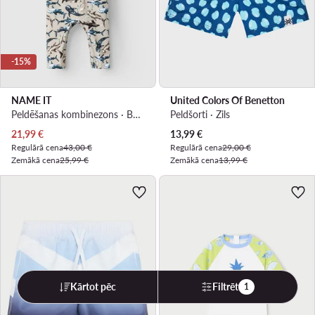
-15%
NAME IT
United Colors Of Benetton
Peldēšanas kombinezons · Bēšs
Peldšorti · Zils
Pašreizējā cena
Pašreizējā cena
21,99
€
13,99
€
Regulārā cena
43,00 €
Regulārā cena
29,00 €
Zemākā cena
25,99 €
Zemākā cena
13,99 €
Kārtot pēc
Filtrēt
1