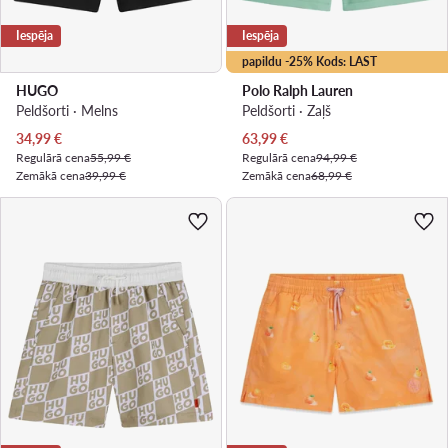
Iespēja
Iespēja
papildu -25% Kods: LAST
HUGO
Polo Ralph Lauren
Peldšorti · Melns
Peldšorti · Zaļš
Pašreizējā cena
Pašreizējā cena
34,99
€
63,99
€
Regulārā cena
55,99 €
Regulārā cena
94,99 €
Zemākā cena
39,99 €
Zemākā cena
68,99 €