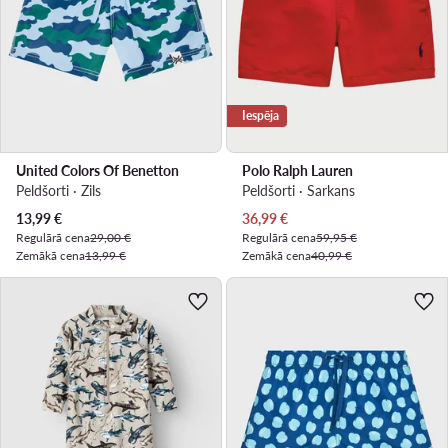
Iespēja
United Colors Of Benetton
Polo Ralph Lauren
Peldšorti · Zils
Peldšorti · Sarkans
Pašreizējā cena
Pašreizējā cena
13,99
€
36,99
€
Regulārā cena
29,00 €
Regulārā cena
59,95 €
Zemākā cena
13,99 €
Zemākā cena
40,99 €