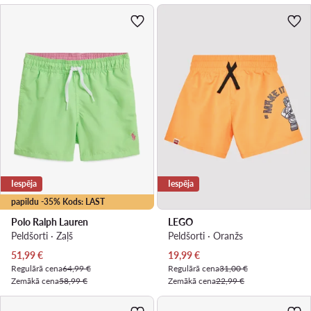
Iespēja
Iespēja
papildu -35% Kods: LAST
Polo Ralph Lauren
LEGO
Peldšorti · Zaļš
Peldšorti · Oranžs
Pašreizējā cena
Pašreizējā cena
51,99
€
19,99
€
Regulārā cena
64,99 €
Regulārā cena
31,00 €
Zemākā cena
58,99 €
Zemākā cena
22,99 €