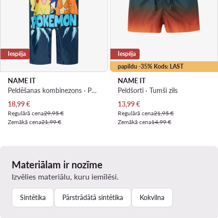
Iespēja
Iespēja
papildu -35% Kods: LAST
NAME IT
NAME IT
Peldēšanas kombinezons · Pokemon · Tumši zils
Peldšorti · Tumši zils
Pašreizējā cena
Pašreizējā cena
18,99
€
13,99
€
Regulārā cena
29,95 €
Regulārā cena
21,95 €
Zemākā cena
21,99 €
Zemākā cena
14,99 €
Materiālam ir nozīme
Izvēlies materiālu, kuru iemīlēsi.
Sintētika
Pārstrādātā sintētika
Kokvilna