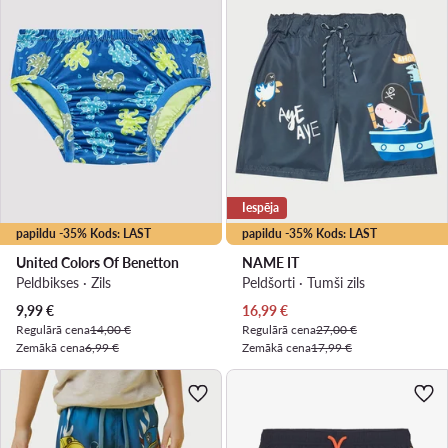
Iespēja
papildu -35% Kods: LAST
papildu -35% Kods: LAST
United Colors Of Benetton
NAME IT
Peldbikses · Zils
Peldšorti · Tumši zils
Pašreizējā cena
Pašreizējā cena
9,99
€
16,99
€
Regulārā cena
14,00 €
Regulārā cena
27,00 €
Zemākā cena
6,99 €
Zemākā cena
17,99 €