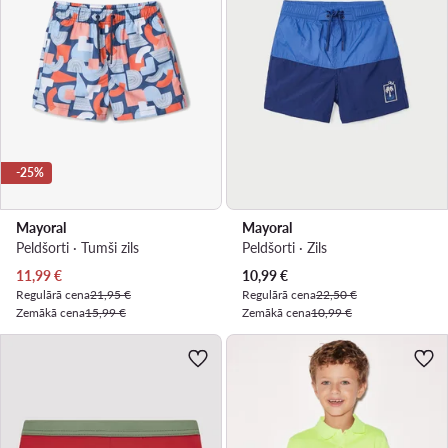
-25%
Mayoral
Mayoral
Peldšorti · Tumši zils
Peldšorti · Zils
Pašreizējā cena
Pašreizējā cena
11,99
€
10,99
€
Regulārā cena
21,95 €
Regulārā cena
22,50 €
Zemākā cena
15,99 €
Zemākā cena
10,99 €