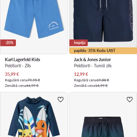
-20%
Iespēja
papildu -35% Kods: LAST
Karl Lagerfeld Kids
Jack & Jones Junior
Peldšorti · Zils
Peldšorti · Tumši zils
Pašreizējā cena
Pašreizējā cena
35,99
€
12,99
€
Regulārā cena
79,95 €
Regulārā cena
19,00 €
Zemākā cena
44,99 €
Zemākā cena
14,99 €