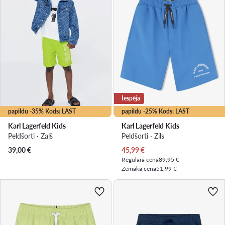
Iespēja
papildu -35% Kods: LAST
papildu -25% Kods: LAST
Karl Lagerfeld Kids
Karl Lagerfeld Kids
Peldšorti · Zaļš
Peldšorti · Zils
Pašreizējā cena
39,00
€
45,99
€
Regulārā cena
89,95 €
Zemākā cena
51,99 €