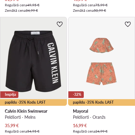
Regulārā cena
49,95 €
Regulārā cena
75,99 €
Zemākā cena
34,99 €
Zemākā cena
50,99 €
Iespēja
-32%
papildu -35% Kods: LAST
papildu -35% Kods: LAST
Calvin Klein Swimwear
Mayoral
Peldšorti · Melns
Peldšorti · Oranžs
Pašreizējā cena
Pašreizējā cena
35,99
€
16,99
€
Regulārā cena
54,95 €
Regulārā cena
24,99 €