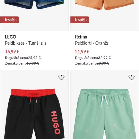
Iespēja
Iespēja
LEGO
Reima
Peldbikses · Tumši zils
Peldšorti · Oranžs
Pašreizējā cena
Pašreizējā cena
16,99
€
21,99
€
Regulārā cena
25,95 €
Regulārā cena
32,99 €
Zemākā cena
18,99 €
Zemākā cena
23,99 €