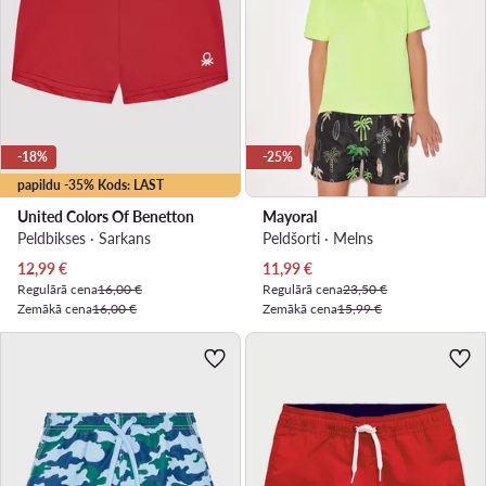
-18%
-25%
papildu -35% Kods: LAST
United Colors Of Benetton
Mayoral
Peldbikses · Sarkans
Peldšorti · Melns
Pašreizējā cena
Pašreizējā cena
12,99
€
11,99
€
Regulārā cena
16,00 €
Regulārā cena
23,50 €
Zemākā cena
16,00 €
Zemākā cena
15,99 €