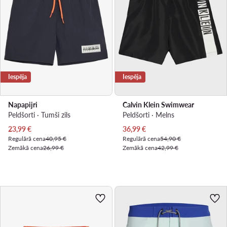
Iespēja
Iespēja
Napapijri
Calvin Klein Swimwear
Peldšorti · Tumši zils
Peldšorti · Melns
Pašreizējā cena
Pašreizējā cena
23,99
€
36,99
€
Regulārā cena
40,95 €
Regulārā cena
54,90 €
Zemākā cena
26,99 €
Zemākā cena
42,99 €