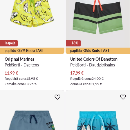
Iespēja
-18%
papildu -35% Kods: LAST
papildu -35% Kods: LAST
Original Marines
United Colors Of Benetton
Peldšorti · Dzeltens
Peldšorti · Daudzkrāsains
Pašreizējā cena
Pašreizējā cena
11,99
€
17,99
€
Regulārā cena
15,95 €
Regulārā cena
24,00 €
Zemākā cena
13,95 €
Zemākā cena
21,99 €