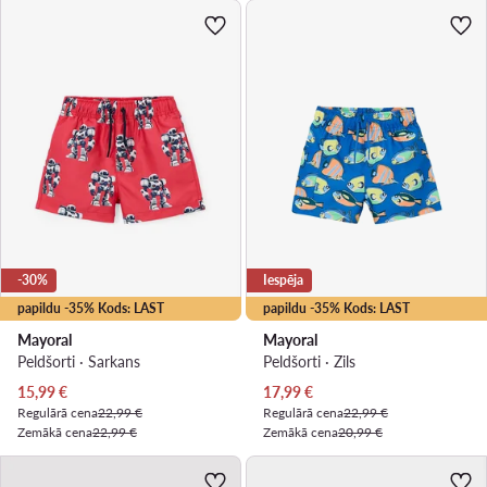
-30%
Iespēja
papildu -35% Kods: LAST
papildu -35% Kods: LAST
Mayoral
Mayoral
Peldšorti · Sarkans
Peldšorti · Zils
Pašreizējā cena
Pašreizējā cena
15,99
€
17,99
€
Regulārā cena
22,99 €
Regulārā cena
22,99 €
Zemākā cena
22,99 €
Zemākā cena
20,99 €