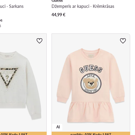
Guess
uci · Sarkans
Džemperis ar kapuci · Krēmkrāsas
44,99
€
 €
€
AI
 -10% Kods: LAST
papildu -10% Kods: LAST