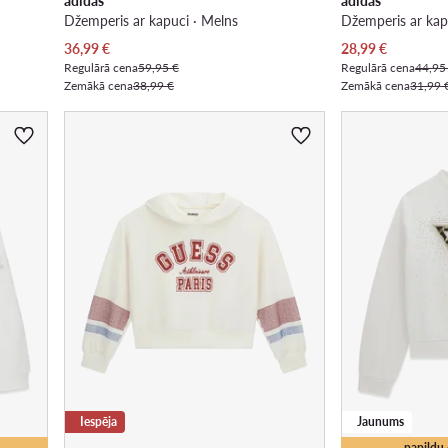
adidas
adidas
Džemperis ar kapuci · Melns
Džemperis ar kap
Pašreizējā cena
Pašreizējā cena
36,99
€
28,99
€
Regulārā cena
59,95 €
Regulārā cena
44,95
Zemākā cena
38,99 €
Zemākā cena
31,99 
Iespēja
Jaunums
papildu