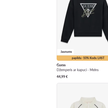
Jaunums
papildu -10% Kods: LAST
Guess
Džemperis ar kapuci · Melns
44,99
€