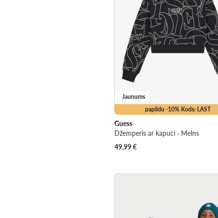
Jaunums
papildu -10% Kods: LAST
Guess
Džemperis ar kapuci · Melns
49,99
€