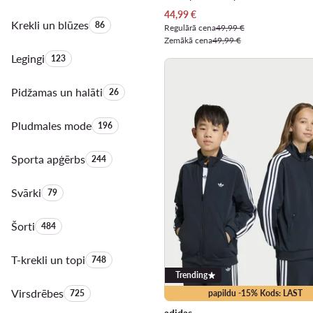
Pašreizējā cena
44,99
€
Krekli un blūzes
Produktu skaits:
86
Regulārā cena
49,99 €
Zemākā cena
49,99 €
Legingi
Produktu skaits:
123
Pidžamas un halāti
Produktu skaits:
26
Pludmales mode
Produktu skaits:
196
Sporta apģērbs
Produktu skaits:
244
Svārki
Produktu skaits:
79
Šorti
Produktu skaits:
484
T-krekli un topi
Produktu skaits:
748
Trending
Virsdrēbes
Produktu skaits:
725
papildu -15% Kods: LAST