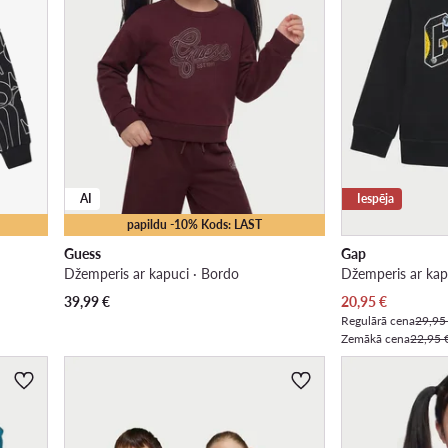
AI
Iespēja
papildu -10% Kods: LAST
Guess
Gap
Džemperis ar kapuci · Bordo
Džemperis ar kap
Pašreizējā cena
39,99
€
20,95
€
Regulārā cena
29,95
Zemākā cena
22,95 