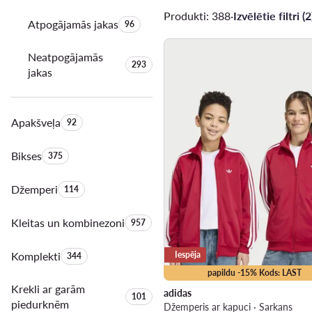
Produkti: 388
·
Izvēlētie filtri (2
Atpogājamās jakas
Produktu skaits:
96
Neatpogājamās
Produktu skaits:
293
jakas
Apakšveļa
Produktu skaits:
92
Bikses
Produktu skaits:
375
Džemperi
Produktu skaits:
114
Kleitas un kombinezoni
Produktu skaits:
957
Komplekti
Produktu skaits:
Iespēja
344
papildu -15% Kods: LAST
Krekli ar garām
adidas
Produktu skaits:
101
piedurknēm
Džemperis ar kapuci · Sarkans