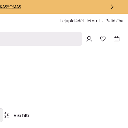
KASSOMAS
Lejupielādēt lietotni
Palīdzība
Visi filtri