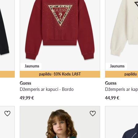
Jaunums
Jaunums
papildu -10% Kods: LAST
papildu
Guess
Guess
Džemperis ar kapuci · Bordo
Džemperis ar kap
49,99
€
44,99
€