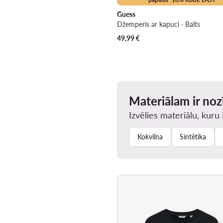
Guess
Džemperis ar kapuci · Balts
49,99
€
Materiālam ir no
Izvēlies materiālu, kuru 
Kokvilna
Sintētika