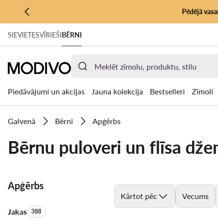
Pēdējā vasar
PĀRIET UZ GALVENO SATURU
SIEVIETES
VĪRIEŠI
BĒRNI
PĀRIET UZ MEKLĒŠANU
Piedāvājumi un akcijas
Jauna kolekcija
Bestselleri
Zīmoli
Galvenā
Bērni
Apģērbs
Bērnu puloveri un flīsa dže
Apģērbs
Kārtot pēc
Vecums
Jakas
Produktu skaits:
388