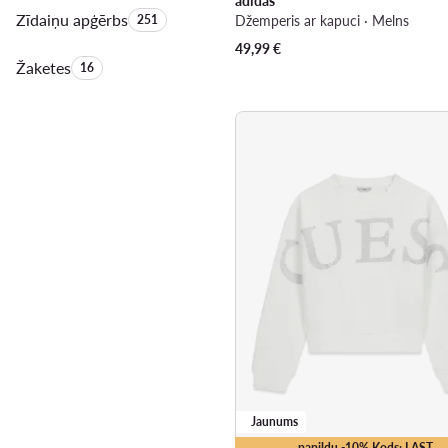
adidas
Zīdaiņu apģērbs
Produktu skaits:
251
Džemperis ar kapuci · Melns
49,99
€
Žaketes
Produktu skaits:
16
Jaunums
papildu -10% Kods: LAST