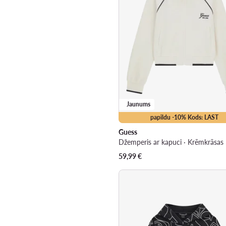
Jaunums
papildu -10% Kods: LAST
Guess
Džemperis ar kapuci · Krēmkrāsas
59,99
€