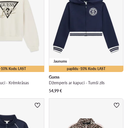
Jaunums
 -10% Kods: LAST
papildu -10% Kods: LAST
Guess
uci · Krēmkrāsas
Džemperis ar kapuci · Tumši zils
54,99
€