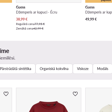
Guess
Guess
Džemperis ar kapuci · Écru
Džemperis ar kap
Pašreizējā cena
38,99
€
49,99
€
Regulārā cena
77,95 €
Zemākā cena
42,99 €
zīme
iemīlēsi.
Pārstrādātā sintētika
Organiskā kokvilna
Viskoze
Modāls