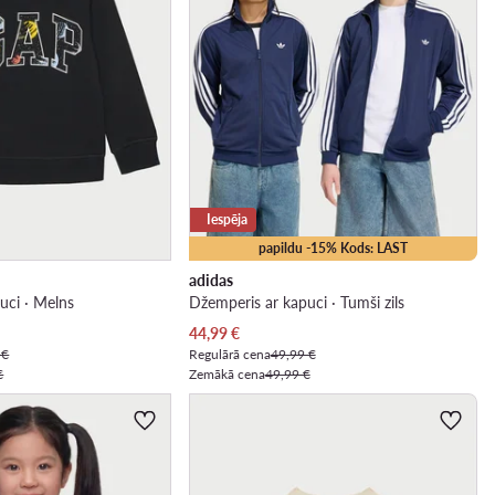
Iespēja
papildu -15% Kods: LAST
adidas
uci · Melns
Džemperis ar kapuci · Tumši zils
Pašreizējā cena
44,99
€
 €
Regulārā cena
49,99 €
€
Zemākā cena
49,99 €