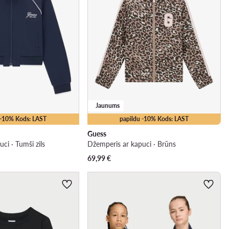
Jaunums
 -10% Kods: LAST
papildu -10% Kods: LAST
Guess
ci · Tumši zils
Džemperis ar kapuci · Brūns
69,99
€