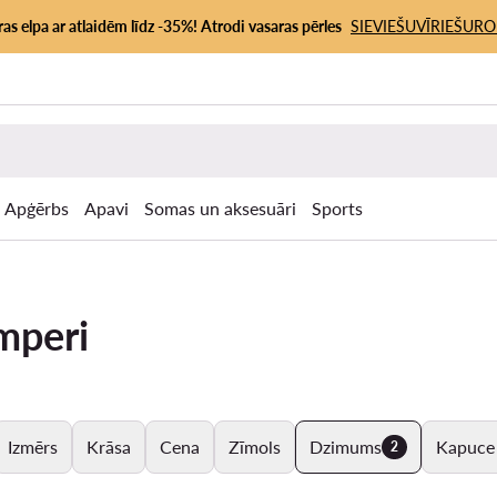
as elpa ar atlaidēm līdz -35%! Atrodi vasaras pērles
SIEVIEŠU
VĪRIEŠU
RO
Apģērbs
Apavi
Somas un aksesuāri
Sports
mperi
Izmērs
Krāsa
Cena
Zīmols
Dzimums
Kapuce
2