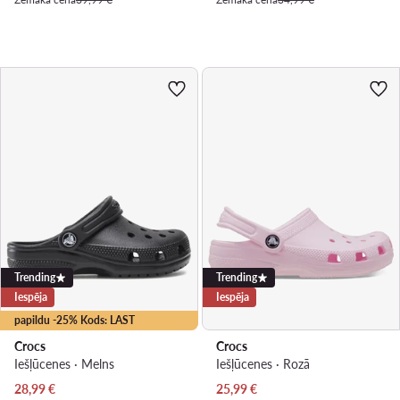
Trending
Trending
Iespēja
Iespēja
papildu -25% Kods: LAST
Crocs
Crocs
Iešļūcenes · Melns
Iešļūcenes · Rozā
Pašreizējā cena
Pašreizējā cena
28,99
€
25,99
€