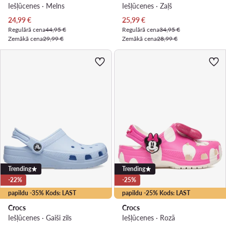
Iešļūcenes · Melns
Iešļūcenes · Zaļš
Pašreizējā cena
Pašreizējā cena
24,99
€
25,99
€
Regulārā cena
44,95 €
Regulārā cena
34,95 €
Zemākā cena
29,99 €
Zemākā cena
28,99 €
Trending
Trending
-22%
-25%
papildu -35% Kods: LAST
papildu -25% Kods: LAST
Crocs
Crocs
Iešļūcenes · Gaiši zils
Iešļūcenes · Rozā