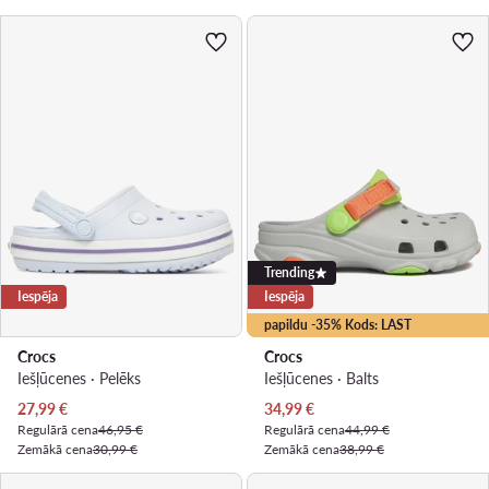
Trending
Iespēja
Iespēja
papildu -35% Kods: LAST
Crocs
Crocs
Iešļūcenes · Pelēks
Iešļūcenes · Balts
Pašreizējā cena
Pašreizējā cena
27,99
€
34,99
€
Regulārā cena
46,95 €
Regulārā cena
44,99 €
Zemākā cena
30,99 €
Zemākā cena
38,99 €