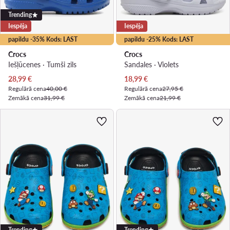
Trending
Iespēja
Iespēja
papildu -35% Kods: LAST
papildu -25% Kods: LAST
Crocs
Crocs
Iešļūcenes · Tumši zils
Sandales · Violets
Pašreizējā cena
Pašreizējā cena
28,99
€
18,99
€
Regulārā cena
40,00 €
Regulārā cena
27,95 €
Zemākā cena
31,99 €
Zemākā cena
21,99 €
Trending
Trending