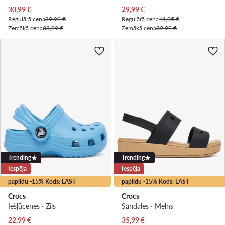
Pašreizējā cena
Pašreizējā cena
30,99
€
29,99
€
Regulārā cena
39,99 €
Regulārā cena
44,95 €
Zemākā cena
33,99 €
Zemākā cena
32,99 €
Trending
Trending
Iespēja
Iespēja
papildu -15% Kods: LAST
papildu -15% Kods: LAST
Crocs
Crocs
Iešļūcenes · Zils
Sandales · Melns
Pašreizējā cena
Pašreizējā cena
22,99
€
35,99
€