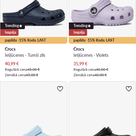
Trending
Trending
Iespēja
Iespēja
papildu -15% Kods: LAST
papildu -15% Kods: LAST
Crocs
Crocs
Iešļūcenes · Tumši zils
Iešļūcenes · Violets
Pašreizējā cena
Pašreizējā cena
40,99
€
35,99
€
Regulārā cena
45,00 €
Regulārā cena
40,00 €
Zemākā cena
45,00 €
Zemākā cena
40,00 €