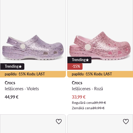
Trending
Trending
-15%
papildu -15% Kods: LAST
papildu -15% Kods: LAST
Crocs
Crocs
Iešļūcenes · Violets
Iešļūcenes · Rozā
Pašreizējā cena
44,99
€
33,99
€
Regulārā cena
39,99 €
Zemākā cena
39,99 €