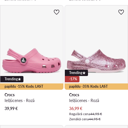
Trending
Trending
-17%
papildu -15% Kods: LAST
papildu -35% Kods: LAST
Crocs
Crocs
Iešļūcenes · Rozā
Iešļūcenes · Rozā
Pašreizējā cena
39,99
€
36,99
€
Regulārā cena
44,95 €
Zemākā cena
44,95 €