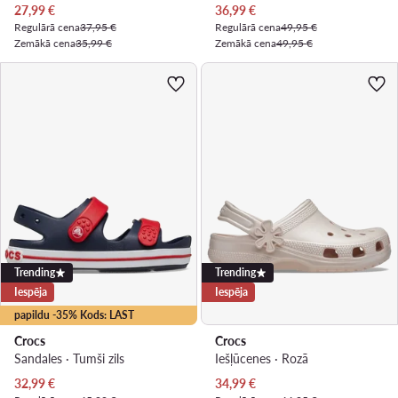
Pašreizējā cena
Pašreizējā cena
27,99
€
36,99
€
Regulārā cena
37,95 €
Regulārā cena
49,95 €
Zemākā cena
35,99 €
Zemākā cena
49,95 €
Trending
Trending
Iespēja
Iespēja
papildu -35% Kods: LAST
Crocs
Crocs
Sandales · Tumši zils
Iešļūcenes · Rozā
Pašreizējā cena
Pašreizējā cena
32,99
€
34,99
€