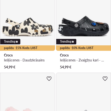
Trending
Trending
papildu -15% Kods: LAST
papildu -10% Kods: LAST
Crocs
Crocs
Iešļūcenes · Daudzkrāsains
Iešļūcenes · Zvaigžņu kari · Melns
54,99
€
54,99
€