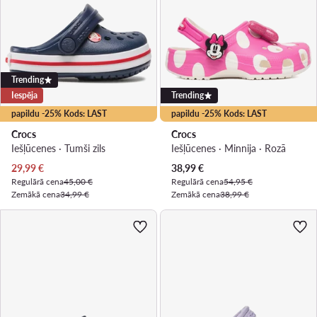
Trending
Iespēja
Trending
papildu -25% Kods: LAST
papildu -25% Kods: LAST
Crocs
Crocs
Iešļūcenes · Tumši zils
Iešļūcenes · Minnija · Rozā
Pašreizējā cena
Pašreizējā cena
29,99
€
38,99
€
Regulārā cena
45,00 €
Regulārā cena
54,95 €
Zemākā cena
34,99 €
Zemākā cena
38,99 €