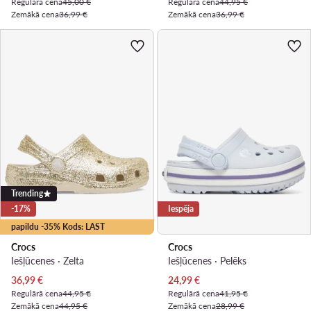
Regulārā cena
45,00 €
Regulārā cena
44,95 €
Zemākā cena
36,99 €
Zemākā cena
36,99 €
Trending
-17%
Iespēja
papildu -35% Kods: LAST
Crocs
Crocs
Iešļūcenes · Zelta
Iešļūcenes · Pelēks
Pašreizējā cena
Pašreizējā cena
36,99
€
24,99
€
Regulārā cena
44,95 €
Regulārā cena
41,95 €
Zemākā cena
44,95 €
Zemākā cena
28,99 €