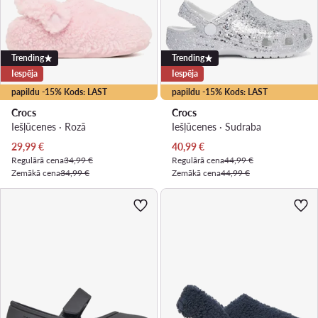
Trending
Trending
Iespēja
Iespēja
papildu -15% Kods: LAST
papildu -15% Kods: LAST
Crocs
Crocs
Iešļūcenes · Rozā
Iešļūcenes · Sudraba
Pašreizējā cena
Pašreizējā cena
29,99
€
40,99
€
Regulārā cena
34,99 €
Regulārā cena
44,99 €
Zemākā cena
34,99 €
Zemākā cena
44,99 €