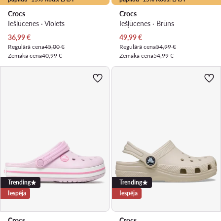
Crocs
Crocs
Iešļūcenes · Violets
Iešļūcenes · Brūns
Pašreizējā cena
Pašreizējā cena
36,99
€
49,99
€
Regulārā cena
45,00 €
Regulārā cena
54,99 €
Zemākā cena
40,99 €
Zemākā cena
54,99 €
Trending
Trending
Iespēja
Iespēja
Crocs
Crocs