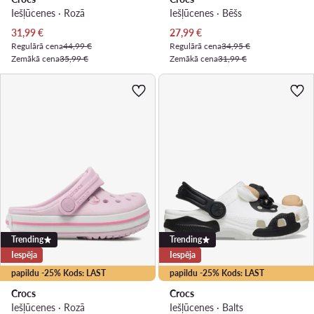
Iešļūcenes · Rozā
Iešļūcenes · Bēšs
Pašreizējā cena
Pašreizējā cena
31,99
€
27,99
€
Regulārā cena
44,99 €
Regulārā cena
34,95 €
Zemākā cena
35,99 €
Zemākā cena
31,99 €
Trending
Trending
Iespēja
Iespēja
papildu -25% Kods: LAST
papildu -25% Kods: LAST
Crocs
Crocs
Iešļūcenes · Rozā
Iešļūcenes · Balts