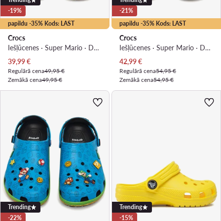
-19%
-21%
papildu -35% Kods: LAST
papildu -35% Kods: LAST
Crocs
Crocs
Iešļūcenes · Super Mario · Daudzkrāsains
Iešļūcenes · Super Mario · Daudzkrāsains
Pašreizējā cena
Pašreizējā cena
39,99
€
42,99
€
Regulārā cena
49,95 €
Regulārā cena
54,95 €
Zemākā cena
49,95 €
Zemākā cena
54,95 €
Trending
Trending
-22%
-15%