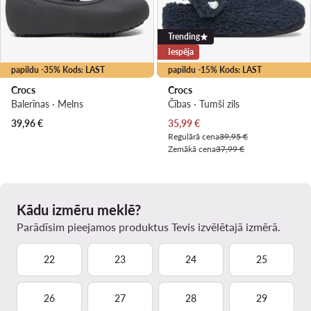
Trending
Iespēja
papildu -35% Kods: LAST
papildu -15% Kods: LAST
Crocs
Crocs
Balerīnas · Melns
Čības · Tumši zils
Pašreizējā cena
39,96
€
35,99
€
Regulārā cena
39,95 €
Zemākā cena
37,99 €
Kādu izmēru meklē?
Parādīsim pieejamos produktus Tevis izvēlētajā izmērā.
22
23
24
25
26
27
28
29