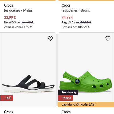
Crocs
Crocs
Iešļūcenes · Melns
Iešļūcenes · Brūns
Pašreizējā cena
Pašreizējā cena
33,99
€
34,99
€
Regulārā cena
44,95 €
Regulārā cena
44,95 €
Zemākā cena
41,99 €
Zemākā cena
36,99 €
Trending
-16%
Iespēja
papildu -35% Kods: LAST
Crocs
Crocs