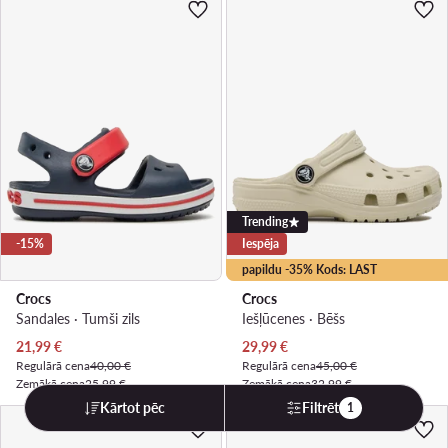
Trending
-15%
Iespēja
papildu -35% Kods: LAST
Crocs
Crocs
Sandales · Tumši zils
Iešļūcenes · Bēšs
Pašreizējā cena
Pašreizējā cena
21,99
€
29,99
€
Regulārā cena
40,00 €
Regulārā cena
45,00 €
Zemākā cena
25,99 €
Zemākā cena
32,99 €
Kārtot pēc
Filtrēt
1