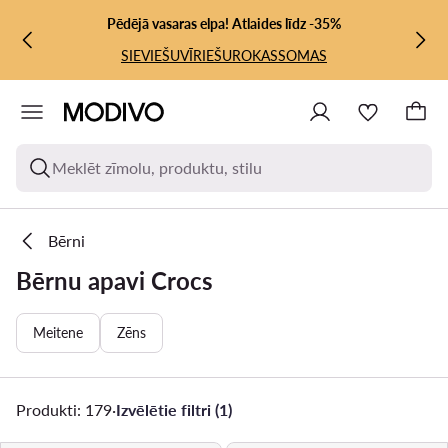
PĀRIET UZ GALVENO SATURU
PĀRIET UZ MEKLĒŠANU
Pēdējā vasaras elpa! Atlaides līdz -35%
SIEVIEŠU
VĪRIEŠU
ROKASSOMAS
Meklēt zīmolu, produktu, stilu
Bērni
Bērnu apavi Crocs
Meitene
Zēns
Produkti: 179
·
Izvēlētie filtri (1)