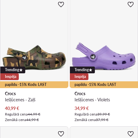
Trending
Trending
Iespēja
Iespēja
papildu -15% Kods: LAST
papildu -15% Kods: LAST
Crocs
Crocs
Iešļūcenes · Zaļš
Iešļūcenes · Violets
Pašreizējā cena
Pašreizējā cena
40,99
€
34,99
€
Regulārā cena
44,99 €
Regulārā cena
39,99 €
Zemākā cena
44,99 €
Zemākā cena
37,99 €