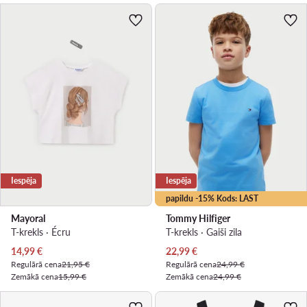
Iespēja
Iespēja
papildu -15% Kods: LAST
Mayoral
Tommy Hilfiger
T-krekls · Écru
T-krekls · Gaiši zila
Pašreizējā cena
Pašreizējā cena
14,99
€
22,99
€
Regulārā cena
21,95 €
Regulārā cena
24,99 €
Zemākā cena
15,99 €
Zemākā cena
24,99 €