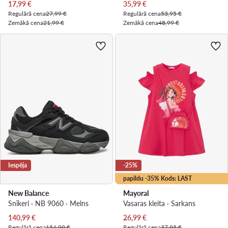
Pašreizējā cena
Pašreizējā cena
17,99
€
35,99
€
Regulārā cena
27,99 €
Regulārā cena
53,95 €
Zemākā cena
21,99 €
Zemākā cena
48,99 €
Iespēja
-25%
papildu -35% Kods: LAST
New Balance
Mayoral
Snīkeri · NB 9060 · Melns
Vasaras kleita · Sarkans
Pašreizējā cena
Pašreizējā cena
140,99
€
26,99
€
Regulārā cena
154,99 €
Regulārā cena
37,95 €