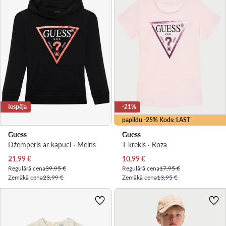
Iespēja
-21%
papildu -25% Kods: LAST
Guess
Guess
Džemperis ar kapuci · Melns
T-krekls · Rozā
Pašreizējā cena
Pašreizējā cena
21,99
€
10,99
€
Regulārā cena
39,95 €
Regulārā cena
17,95 €
Zemākā cena
23,99 €
Zemākā cena
13,95 €