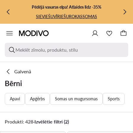
PĀRIET UZ GALVENO SATURU
PĀRIET UZ MEKLĒŠANU
Pēdējā vasaras elpa! Atlaides līdz -35%
SIEVIEŠU
VĪRIEŠU
ROKASSOMAS
Meklēt zīmolu, produktu, stilu
Galvenā
Bērni
Apavi
Apģērbs
Somas un mugursomas
Sports
Produkti: 428
·
Izvēlētie filtri (2)