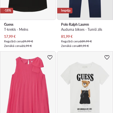
-18%
Iespēja
Guess
Polo Ralph Lauren
T-krekls · Melns
Auduma bikses · Tumši zils
Pašreizējā cena
Pašreizējā cena
17,99
€
81,99
€
Regulārā cena
29,99 €
Regulārā cena
109,99 €
Zemākā cena
21,99 €
Zemākā cena
89,99 €