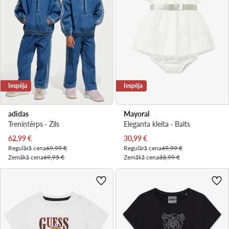
Iespēja
Iespēja
adidas
Mayoral
Treniņtērps · Zils
Eleganta kleita · Balts
Pašreizējā cena
Pašreizējā cena
62,99
€
30,99
€
Regulārā cena
69,99 €
Regulārā cena
49,99 €
Zemākā cena
69,95 €
Zemākā cena
33,99 €