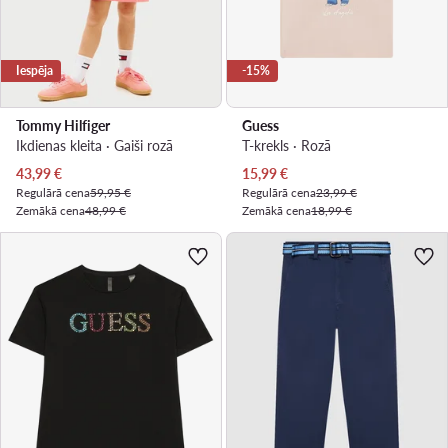
Iespēja
-15%
Tommy Hilfiger
Guess
Ikdienas kleita · Gaiši rozā
T-krekls · Rozā
Pašreizējā cena
Pašreizējā cena
43,99
€
15,99
€
Regulārā cena
59,95 €
Regulārā cena
23,99 €
Zemākā cena
48,99 €
Zemākā cena
18,99 €