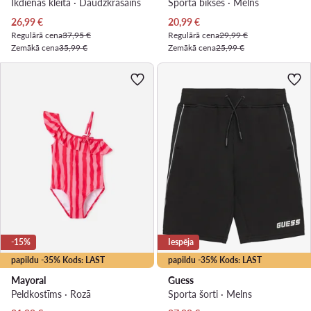
Ikdienas kleita · Daudzkrāsains
Sporta bikses · Melns
Pašreizējā cena
Pašreizējā cena
26,99
€
20,99
€
Regulārā cena
37,95 €
Regulārā cena
29,99 €
Zemākā cena
35,99 €
Zemākā cena
25,99 €
-15%
Iespēja
papildu -35% Kods: LAST
papildu -35% Kods: LAST
Mayoral
Guess
Peldkostīms · Rozā
Sporta šorti · Melns