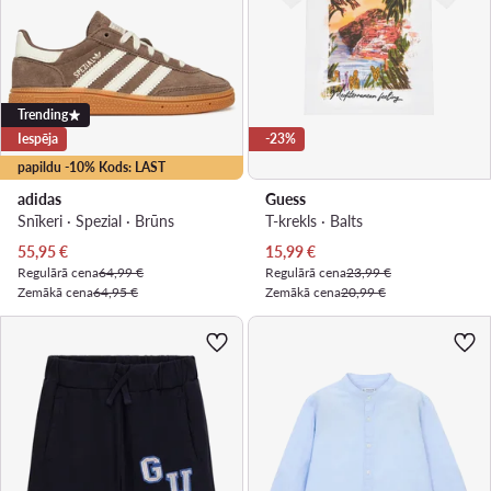
Trending
Iespēja
-23%
papildu -10% Kods: LAST
adidas
Guess
Snīkeri · Spezial · Brūns
T-krekls · Balts
Pašreizējā cena
Pašreizējā cena
55,95
€
15,99
€
Regulārā cena
64,99 €
Regulārā cena
23,99 €
Zemākā cena
64,95 €
Zemākā cena
20,99 €