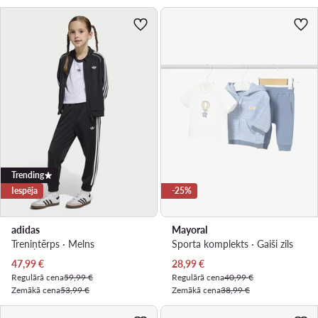
Trending
Iespēja
-25%
adidas
Mayoral
Treniņtērps · Melns
Sporta komplekts · Gaiši zils
Pašreizējā cena
Pašreizējā cena
47,99
€
28,99
€
Regulārā cena
59,99 €
Regulārā cena
40,99 €
Zemākā cena
53,99 €
Zemākā cena
38,99 €