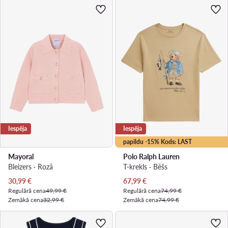
Iespēja
Iespēja
papildu -15% Kods: LAST
Mayoral
Polo Ralph Lauren
Bleizers · Rozā
T-krekls · Bēšs
Pašreizējā cena
Pašreizējā cena
30,99
€
67,99
€
Regulārā cena
49,99 €
Regulārā cena
74,99 €
Zemākā cena
32,99 €
Zemākā cena
74,99 €