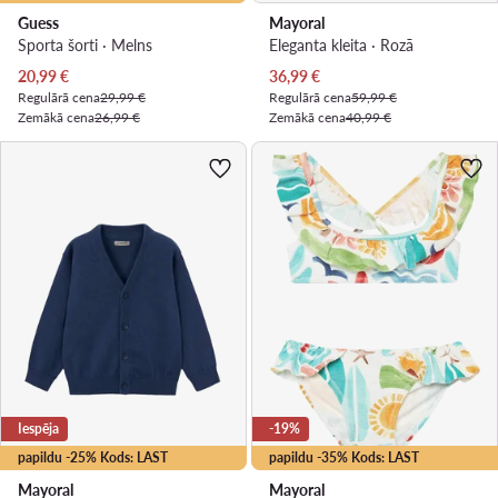
Guess
Mayoral
Sporta šorti · Melns
Eleganta kleita · Rozā
Pašreizējā cena
Pašreizējā cena
20,99
€
36,99
€
Regulārā cena
29,99 €
Regulārā cena
59,99 €
Zemākā cena
26,99 €
Zemākā cena
40,99 €
Iespēja
-19%
papildu -25% Kods: LAST
papildu -35% Kods: LAST
Mayoral
Mayoral