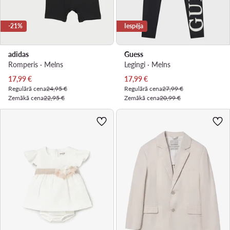
-21%
Iespēja
adidas
Guess
Romperis · Melns
Legingi · Melns
Pašreizējā cena
Pašreizējā cena
17,99
€
17,99
€
Regulārā cena
24,95 €
Regulārā cena
27,99 €
Zemākā cena
22,95 €
Zemākā cena
20,99 €