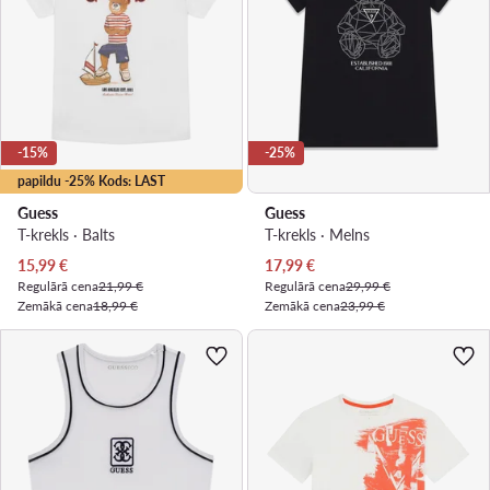
-15%
-25%
papildu -25% Kods: LAST
Guess
Guess
T-krekls · Balts
T-krekls · Melns
Pašreizējā cena
Pašreizējā cena
15,99
€
17,99
€
Regulārā cena
21,99 €
Regulārā cena
29,99 €
Zemākā cena
18,99 €
Zemākā cena
23,99 €