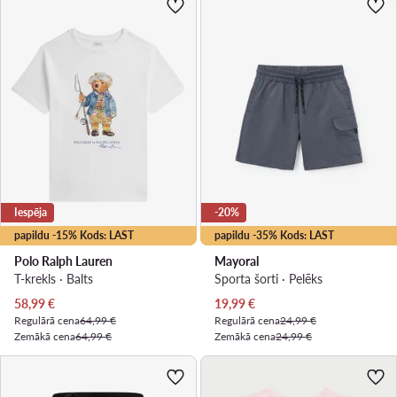
Iespēja
-20%
papildu -15% Kods: LAST
papildu -35% Kods: LAST
Polo Ralph Lauren
Mayoral
T-krekls · Balts
Sporta šorti · Pelēks
Pašreizējā cena
Pašreizējā cena
58,99
€
19,99
€
Regulārā cena
64,99 €
Regulārā cena
24,99 €
Zemākā cena
64,99 €
Zemākā cena
24,99 €