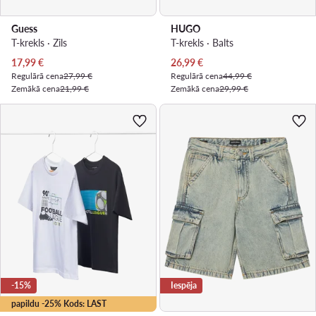
Guess
HUGO
T-krekls · Zils
T-krekls · Balts
Pašreizējā cena
Pašreizējā cena
17,99
€
26,99
€
Regulārā cena
27,99 €
Regulārā cena
44,99 €
Zemākā cena
21,99 €
Zemākā cena
29,99 €
-15%
Iespēja
papildu -25% Kods: LAST