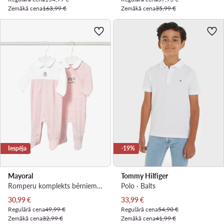
Zemākā cena
163,99 €
Zemākā cena
35,99 €
Iespēja
-19%
Mayoral
Tommy Hilfiger
Romperu komplekts bērniem · Rozā
Polo · Balts
Pašreizējā cena
Pašreizējā cena
30,99
€
33,99
€
Regulārā cena
49,99 €
Regulārā cena
54,90 €
Zemākā cena
32,99 €
Zemākā cena
41,99 €