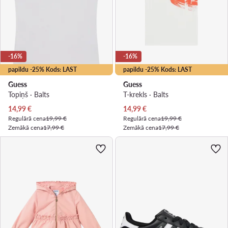
-16%
-16%
papildu -25% Kods: LAST
papildu -25% Kods: LAST
Guess
Guess
Topiņš · Balts
T-krekls · Balts
Pašreizējā cena
Pašreizējā cena
14,99
€
14,99
€
Regulārā cena
19,99 €
Regulārā cena
19,99 €
Zemākā cena
17,99 €
Zemākā cena
17,99 €