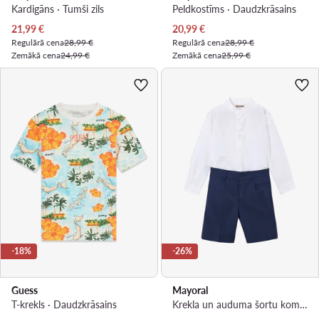
Kardigāns · Tumši zils
Peldkostīms · Daudzkrāsains
Pašreizējā cena
Pašreizējā cena
21,99
€
20,99
€
Regulārā cena
28,99 €
Regulārā cena
28,99 €
Zemākā cena
24,99 €
Zemākā cena
25,99 €
-18%
-26%
Guess
Mayoral
T-krekls · Daudzkrāsains
Krekla un auduma šortu komplekts · Tumši zils