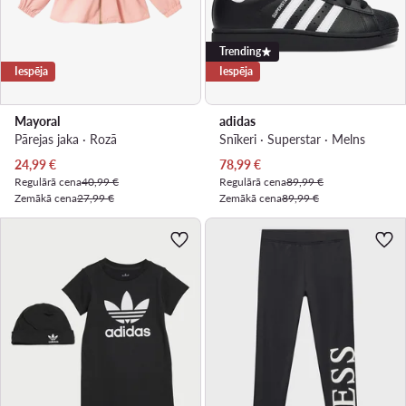
Trending
Iespēja
Iespēja
Mayoral
adidas
Pārejas jaka · Rozā
Snīkeri · Superstar · Melns
Pašreizējā cena
Pašreizējā cena
24,99
€
78,99
€
Regulārā cena
40,99 €
Regulārā cena
89,99 €
Zemākā cena
27,99 €
Zemākā cena
89,99 €