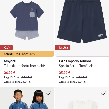
-25%
Iespēja
papildu -25% Kods: LAST
Mayoral
EA7 Emporio Armani
T-krekla un šortu komplekts · Tumši zils
Sporta šorti · Tumši zils
Pašreizējā cena
Pašreizējā cena
26,99
€
25,99
€
Regulārā cena
37,95 €
Regulārā cena
49,95 €
Zemākā cena
35,99 €
Zemākā cena
28,99 €