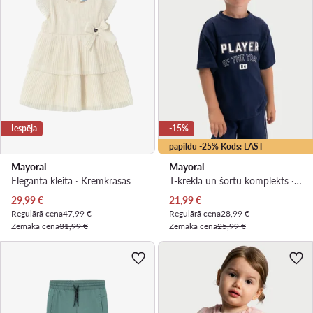
Iespēja
-15%
papildu -25% Kods: LAST
Mayoral
Mayoral
Eleganta kleita · Krēmkrāsas
T-krekla un šortu komplekts · Tumši zils
Pašreizējā cena
Pašreizējā cena
29,99
€
21,99
€
Regulārā cena
47,99 €
Regulārā cena
28,99 €
Zemākā cena
31,99 €
Zemākā cena
25,99 €