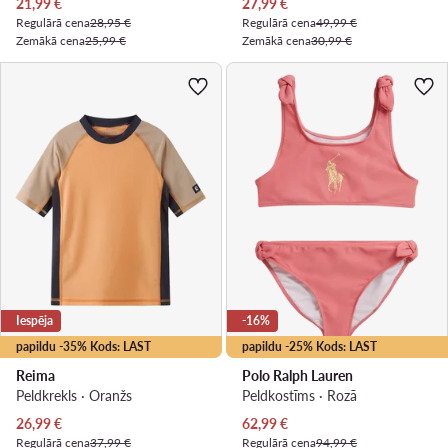
Pašreizējā cena
Pašreizējā cena
21,99
€
27,99
€
Regulārā cena
28,95 €
Regulārā cena
49,99 €
Zemākā cena
25,99 €
Zemākā cena
30,99 €
Iespēja
-16%
papildu -35% Kods: LAST
papildu -25% Kods: LAST
Reima
Polo Ralph Lauren
Peldkrekls · Oranžs
Peldkostīms · Rozā
Pašreizējā cena
Pašreizējā cena
26,99
€
62,99
€
Regulārā cena
37,99 €
Regulārā cena
94,99 €