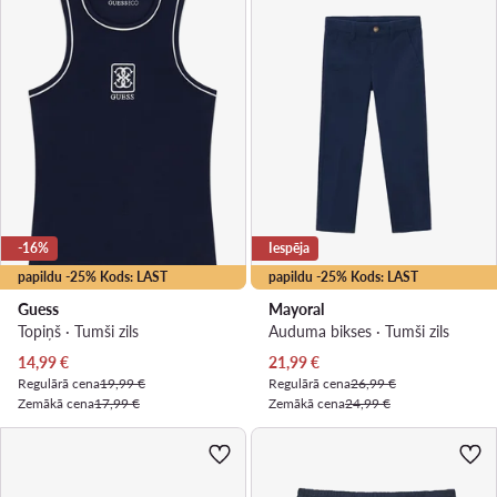
-16%
Iespēja
papildu -25% Kods: LAST
papildu -25% Kods: LAST
Guess
Mayoral
Topiņš · Tumši zils
Auduma bikses · Tumši zils
Pašreizējā cena
Pašreizējā cena
14,99
€
21,99
€
Regulārā cena
19,99 €
Regulārā cena
26,99 €
Zemākā cena
17,99 €
Zemākā cena
24,99 €