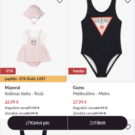
-25%
Iespēja
papildu -25% Kods: LAST
Mayoral
Guess
Ikdienas kleita · Rozā
Peldkostīms · Melns
Pašreizējā cena
Pašreizējā cena
26,99
€
27,99
€
Regulārā cena
37,95 €
Regulārā cena
44,99 €
Zemākā cena
35,99 €
Zemākā cena
29,99 €
Kārtot pēc
Filtrēt