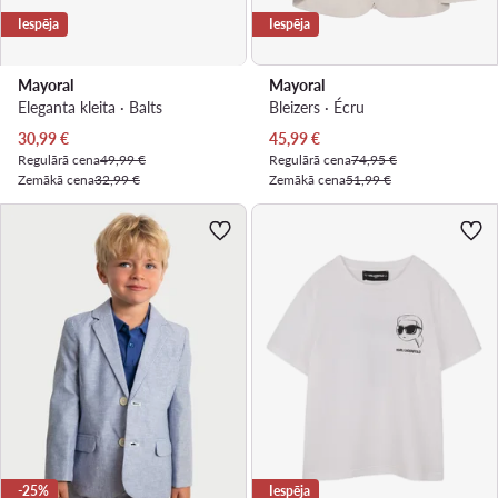
Iespēja
Iespēja
Mayoral
Mayoral
Eleganta kleita · Balts
Bleizers · Écru
Pašreizējā cena
Pašreizējā cena
30,99
€
45,99
€
Regulārā cena
49,99 €
Regulārā cena
74,95 €
Zemākā cena
32,99 €
Zemākā cena
51,99 €
-25%
Iespēja