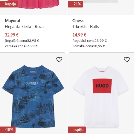
Iespēja
-21%
Mayoral
Guess
Eleganta kleita · Rozā
T-krekls · Balts
Pašreizējā cena
Pašreizējā cena
32,99
€
14,99
€
Regulārā cena
53,95 €
Regulārā cena
23,99 €
Zemākā cena
35,99 €
Zemākā cena
18,99 €
-18%
Iespēja