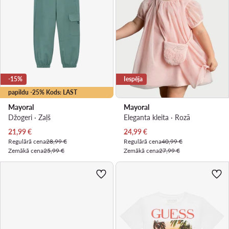
-15%
Iespēja
papildu -25% Kods: LAST
Mayoral
Mayoral
Džogeri · Zaļš
Eleganta kleita · Rozā
Pašreizējā cena
Pašreizējā cena
21,99
€
24,99
€
Regulārā cena
28,99 €
Regulārā cena
40,99 €
Zemākā cena
25,99 €
Zemākā cena
27,99 €