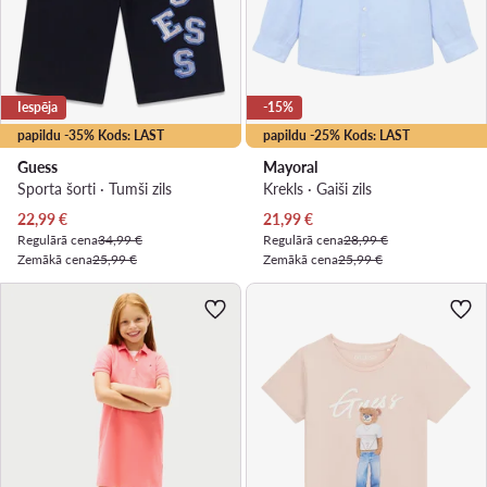
Iespēja
-15%
papildu -35% Kods: LAST
papildu -25% Kods: LAST
Guess
Mayoral
Sporta šorti · Tumši zils
Krekls · Gaiši zils
Pašreizējā cena
Pašreizējā cena
22,99
€
21,99
€
Regulārā cena
34,99 €
Regulārā cena
28,99 €
Zemākā cena
25,99 €
Zemākā cena
25,99 €