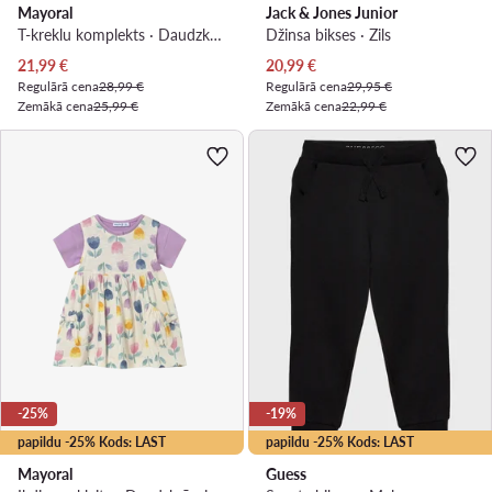
Mayoral
Jack & Jones Junior
T-kreklu komplekts · Daudzkrāsains
Džinsa bikses · Zils
Pašreizējā cena
Pašreizējā cena
21,99
€
20,99
€
Regulārā cena
28,99 €
Regulārā cena
29,95 €
Zemākā cena
25,99 €
Zemākā cena
22,99 €
-25%
-19%
papildu -25% Kods: LAST
papildu -25% Kods: LAST
Mayoral
Guess