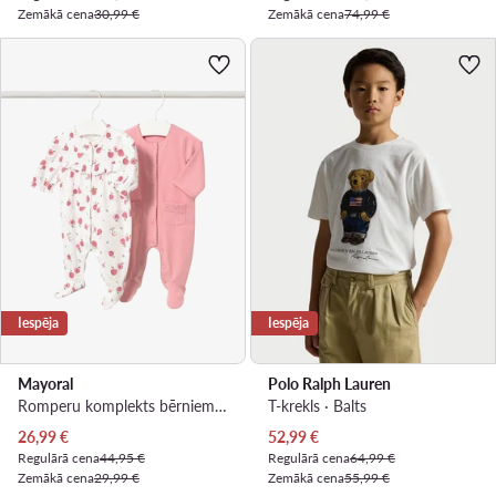
Zemākā cena
30,99 €
Zemākā cena
74,99 €
Iespēja
Iespēja
Mayoral
Polo Ralph Lauren
Romperu komplekts bērniem · Rozā
T-krekls · Balts
Pašreizējā cena
Pašreizējā cena
26,99
€
52,99
€
Regulārā cena
44,95 €
Regulārā cena
64,99 €
Zemākā cena
29,99 €
Zemākā cena
55,99 €