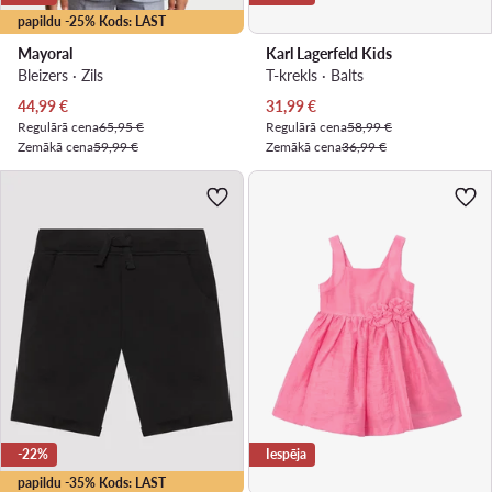
papildu -25% Kods: LAST
Mayoral
Karl Lagerfeld Kids
Bleizers · Zils
T-krekls · Balts
Pašreizējā cena
Pašreizējā cena
44,99
€
31,99
€
Regulārā cena
65,95 €
Regulārā cena
58,99 €
Zemākā cena
59,99 €
Zemākā cena
36,99 €
-22%
Iespēja
papildu -35% Kods: LAST