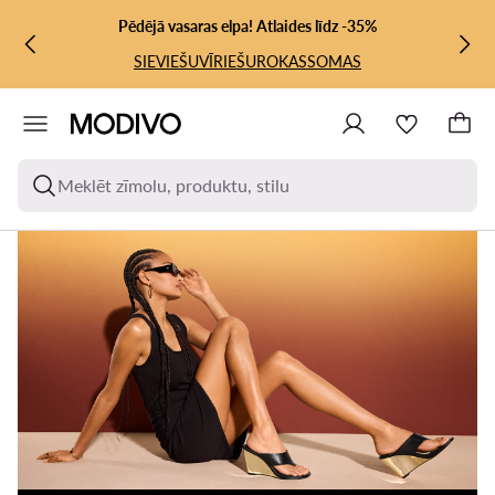
PĀRIET UZ GALVENO SATURU
PĀRIET UZ MEKLĒŠANU
Pēdējā vasaras elpa! Atlaides līdz -35%
SIEVIEŠU
VĪRIEŠU
ROKASSOMAS
Meklēt zīmolu, produktu, stilu