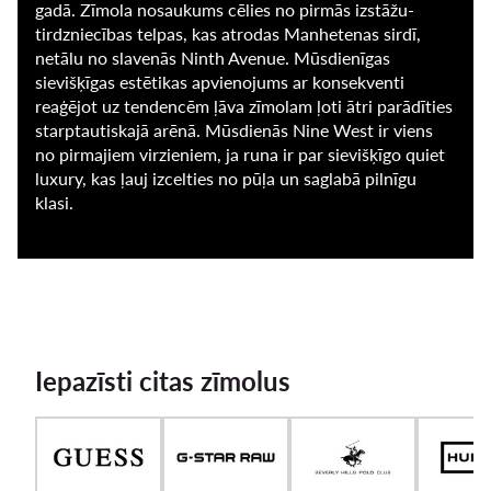
gadā. Zīmola nosaukums cēlies no pirmās izstāžu-
tirdzniecības telpas, kas atrodas Manhetenas sirdī,
netālu no slavenās Ninth Avenue. Mūsdienīgas
sievišķīgas estētikas apvienojums ar konsekventi
reaģējot uz tendencēm ļāva zīmolam ļoti ātri parādīties
starptautiskajā arēnā. Mūsdienās Nine West ir viens
no pirmajiem virzieniem, ja runa ir par sievišķīgo quiet
luxury, kas ļauj izcelties no pūļa un saglabā pilnīgu
klasi.
Iepazīsti citas zīmolus