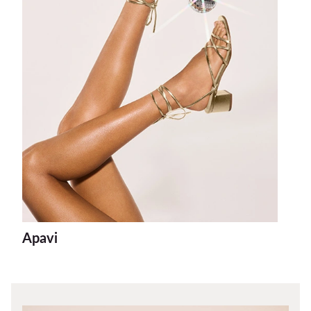
Apavi
Som