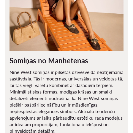
Somiņas no Manhetenas
Nine West somiņas ir pilsētas dzīvesveida neatņemama
sastāvdaļa. Tās ir modernas, universālas un veidotas tā,
lai tās viegli varētu kombinēt ar dažādiem tērpiem.
Minimālistiskas formas, modīgas krāsas un smalki
detalizēti elementi nodrošina, ka Nine West somiņas
piešķir pašpārliecinātību un ir mūsdienīgas,
nepiespiestas elegances simbols. Aktuālo tendenču
apvienojums ar laika pārbaudītu estētiku rada modeļus
ar ideālām proporcijām, funkcionālu iekšpusi un
pilnveidotām detaļām.