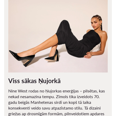
Viss sākas Ņujorkā
Nine West rodas no Ņujorkas enerģijas – pilsētas, kas
nekad nesamazina tempu. Zīmols tika izveidots 70.
gadu beigās Manhetenas sirdī un kopš tā laika
konsekventi veido savu atpazīstamo stilu. Tā dizaini
griežas ap drosmīgām formām, pilnveidotiem apdares